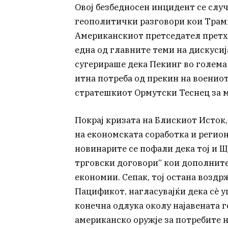
Овој безбедносен инцидент се слу
геополитички разговори кои Трамп
Американскиот претседател претхо
една од главните теми на дискусиј
сугерираше дека Пекинг во голема
итна потреба од прекин на военио
стратешкиот Ормутски Теснец за 
Покрај кризата на Блискиот Исток,
на економската соработка и регион
новинарите се пофали дека тој и 
трговски договори“ кои дополните
економии. Сепак, тој остана воздр
Пацификот, нагласувајќи дека сè у
конечна одлука околу најавената 
американско оружје за потребите н