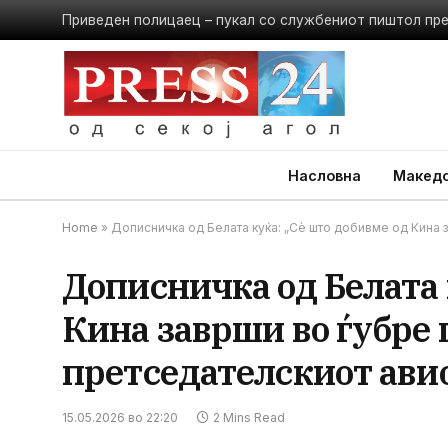
Приведен полицаец – пукал со службениот пиштол пр
Насловна
Македо
Home
»
Дописничка од Белата куќа: „Сѐ што добивме од Кина 
Дописничка од Белата 
Кина заврши во ѓубре 
претседателскиот ави
15.05.2026 во 22:20
2 Mins Read