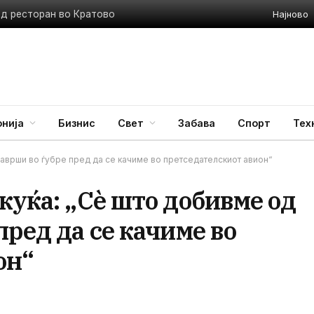
Најново
ед ресторан во Кратово
нија
Бизнис
Свет
Забава
Спорт
Тех
заврши во ѓубре пред да се качиме во претседателскиот авион“
куќа: „Сѐ што добивме од
пред да се качиме во
он“