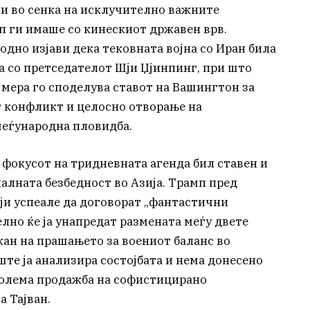
чи во сенка на исклучително важните
 ги имаше со кинескиот државен врв.
дно изјави дека тековната војна со Иран била
а со претседателот Шји Џјинпинг, при што
 мера го споделува ставот на Вашингтон за
т конфликт и целосно отворање на
меѓународна пловидба.
 фокусот на тридневната агенда бил ставен и
алната безбедност во Азија. Трамп пред
Шји успеале да договорат „фантастични
лно ќе ја унапредат размената меѓу двете
жан на прашањето за воениот баланс во
ште ја анализира состојбата и нема донесено
голема продажба на софистицирано
а Тајван.