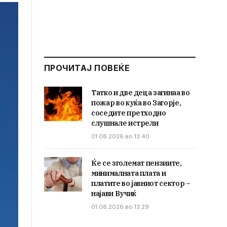
ПРОЧИТАЈ ПОВЕЌЕ
Татко и две деца загинаа во
пожар во куќа во Загорје,
соседите претходно
слушнале истрели
01.08.2026 во 13:40
Ќе се зголемат пензиите,
минималната плата и
платите во јавниот сектор –
најави Вучиќ
01.08.2026 во 13:29