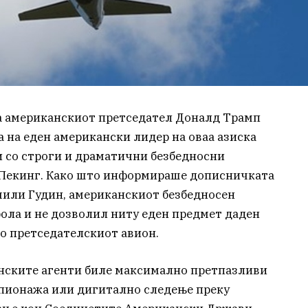
а американскиот претседател Доналд Трамп
та на еден американски лидер на оваа азиска
и со строги и драматични безбедносни
 Пекинг. Како што информираше дописничката
Емили Гудин, американскиот безбедносен
ола и не дозволил ниту еден предмет даден
во претседателскиот авион.
анските агенти биле максимално претпазливи
пионажа или дигитално следење преку