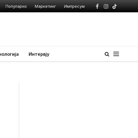
Популарно
Маркетинг
Импресум
Facebook
Instagram
TikTok
нологија
Интервју