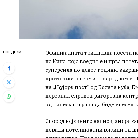
Официјалната тридневна посета н
СПОДЕЛИ
на Кина, која воедно е и прва посе
суперсила по девет години, заврш
протоколи на самиот аеродром во
на „Њујорк пост“ од Белата куќа, 
персонал спровел ригорозна контр
од кинеска страна да биде внесен 
Според нејзините написи, америк
поради потенцијални ризици од ш