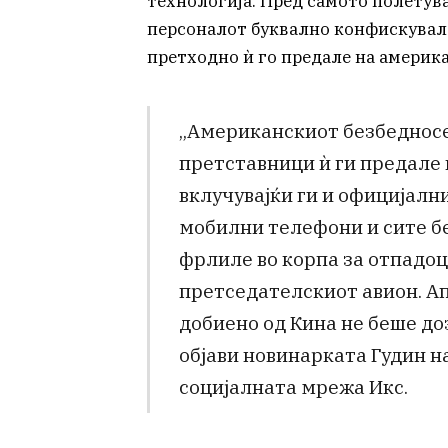
технологија. Пред самото полету
персоналот буквално конфискувал
претходно ѝ го предале на америка
„Американскиот безбедносе
претставници ѝ ги предале 
вклучувајќи ги и официјал
мобилни телефони и сите бе
фрлиле во корпа за отпадоц
претседателскиот авион. А
добиено од Кина не беше доз
објави новинарката Гудин н
социјалната мрежа Икс.