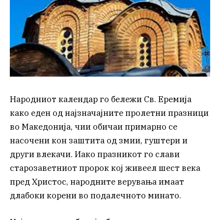
Народниот календар го бележи Св. Еремија
како еден од најзначајните пролетни празници
во Македонија, чии обичаи примарно се
насочени кон заштита од змии, гуштери и
други влекачи. Иако празникот го слави
старозаветниот пророк кој живеел шест века
пред Христос, народните верувања имаат
длабоки корени во подалечното минато.