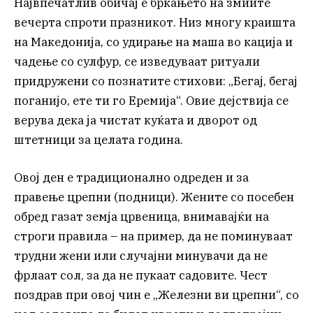
Највпечатлив обичај е бркањето на змиите
вечерта спроти празникот. Низ многу краишта
на Македонија, со удирање на маша во кација и
чадење со сулфур, се изведуваат ритуали
придружени со познатите стихови: „Бегај, бегај
поганијо, ете ти го Еремија“. Овие дејствија се
верува дека ја чистат куќата и дворот од
штетници за целата година.
Овој ден е традиционално одреден и за
правење црепни (подници). Жените со посебен
обред газат земја црвеница, внимавајќи на
строги правила – на пример, да не поминуваат
трудни жени или случајни минувачи да не
фрлаат сол, за да не пукаат садовите. Чест
поздрав при овој чин е „Железни ви црепни“, со