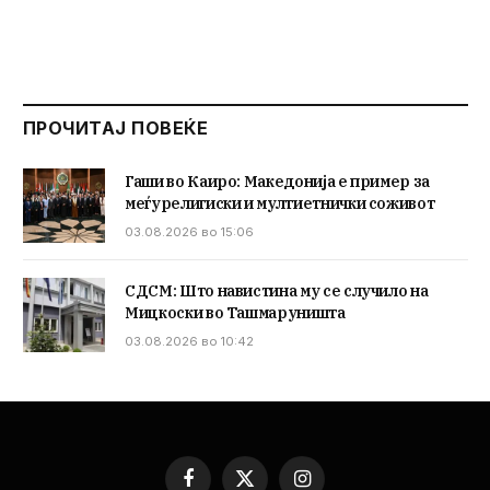
ПРОЧИТАЈ ПОВЕЌЕ
Гаши во Каиро: Македонија е пример за
меѓурелигиски и мултиетнички соживот
03.08.2026 во 15:06
СДСМ: Што навистина му се случило на
Мицкоски во Ташмаруништа
03.08.2026 во 10:42
Facebook
X
Instagram