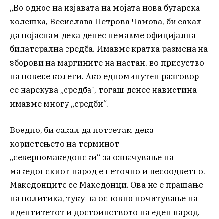
„Во однос на изјавата на мојата нова бугарска
колешка, Весислава Петрова Чамова, би сакал
да појаснам дека денес немавме официјална
билатерална средба. Имавме кратка размена на
зборови на маргините на настан, во присуство
на повеќе колеги. Ако едноминутен разговор
се нарекува „средба“, тогаш денес навистина
имавме многу „средби“.
Воедно, би сакал да потсетам дека
користењето на терминот
„северномакедонски“ за означување на
македонскиот народ е неточно и несоодветно.
Македонците се Македонци. Ова не е прашање
на политика, туку на основно почитување на
идентитетот и достоинството на еден народ.