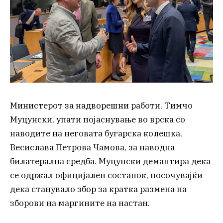
Министерот за надворешни работи, Тимчо
Муцунски, упати појаснување во врска со
наводите на неговата бугарска колешка,
Весислава Петрова Чамова, за наводна
билатерална средба. Муцунски демантира дека
се одржал официјален состанок, посочувајќи
дека станувало збор за кратка размена на
зборови на маргините на настан.