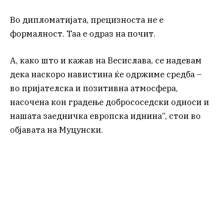
Во дипломатијата, прецизноста не е
формалност. Таа е одраз на почит.
А, како што и кажав на Весислава, се надевам
дека наскоро навистина ќе одржиме средба –
во пријателска и позитивна атмосфера,
насочена кон градење добрососедски односи и
нашата заедничка европска иднина“, стои во
објавата на Муцунски.