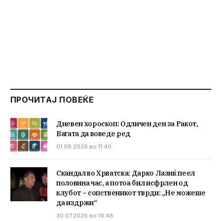
ПРОЧИТАЈ ПОВЕЌЕ
Дневен хороскоп: Одличен ден за Ракот,
Вагата да воведе ред
01.08.2026 во 11:40
Скандал во Хрватска: Дарко Лазиќ пеел
половина час, а потоа бил исфрлен од
клубот – сопственикот тврди: „Не можеше
да издржи“
30.07.2026 во 19:48