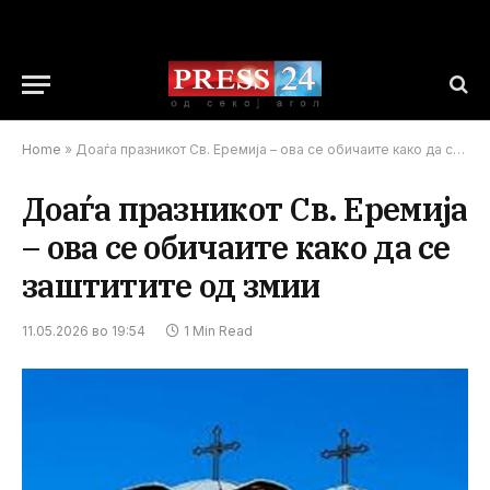
Home
»
Доаѓа празникот Св. Еремија – ова се обичаите како да се заштитите од змии
Доаѓа празникот Св. Еремија
– ова се обичаите како да се
заштитите од змии
11.05.2026 во 19:54
1 Min Read