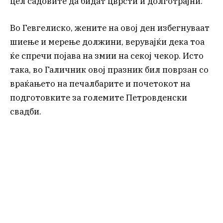
цел садовите да бидат цврсти и долготрајни.
Во Гевгелиско, жените на овој ден избегнуваат
шиење и мерење должини, верувајќи дека тоа
ќе спречи појава на змии на секој чекор. Исто
така, во Галичник овој празник бил поврзан со
враќањето на печалбарите и почетокот на
подготовките за големите Петровденски
свадби.