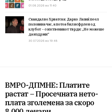
01.08.2026 во 11:40
Скандал во Хрватска: Дарко Лазиќ пеел
половина час, а потоа бил исфрлен од
клубот – сопственикот тврди: „Не можеше
да издржи“
30.07.2026 во 19:48
ВМРО-ДПМНЕ: Платите
растат – Просечната нето-
плата зголемена за скоро
8.000 денари