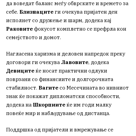
да воведат баланс меѓу обврските и времето за
себе.
Близнаците
ги очекува пријатен ден
исполнет со дружење и шарм, додека кај
Раковите
фокусот комплетно се префрла кон
семејството и домот.
Нагласена харизма и деловен напредок преку
договори ги очекува
Лавовите
, додека
Девиците
ќе носат практични одлуки
поврзани со финансиите и долгорочната
стабилност.
Вагите
со Месечината во нивниот
знак ќе покажат дипломатски способности,
додека на
Шкорпиите
ќе им годи малку
повеќе мир и набљудување од дистанца.
Поддршка од пријатели и вмрежување се