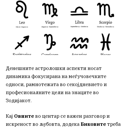
Денешните астролошки аспекти носат
динамика фокусирана на меѓучовечките
односи, рамнотежата во секојдневието и
професионалните цели на знаците во
Зодијакот.
Кај
Овните
во центар се важен разговор и
искреност во љубовта, додека
Биковите
треба