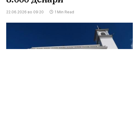
22.06.2026 во 09:20
1 Min Read
ФОТО: Press24 архива
Владата гради посилна економија, просечната
нето-плата зголемена за скоро 8.000 денари,