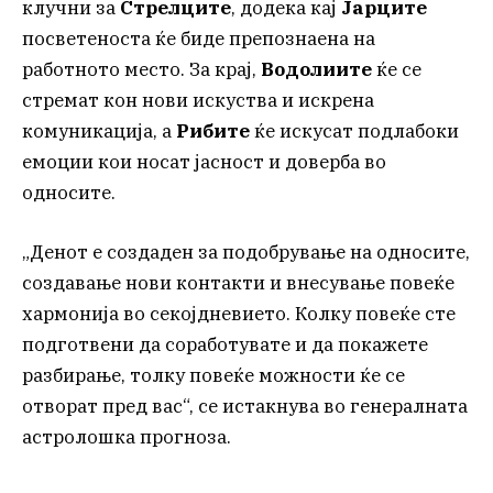
клучни за
Стрелците
, додека кај
Јарците
посветеноста ќе биде препознаена на
работното место. За крај,
Водолиите
ќе се
стремат кон нови искуства и искрена
комуникација, а
Рибите
ќе искусат подлабоки
емоции кои носат јасност и доверба во
односите.
„Денот е создаден за подобрување на односите,
создавање нови контакти и внесување повеќе
хармонија во секојдневието. Колку повеќе сте
подготвени да соработувате и да покажете
разбирање, толку повеќе можности ќе се
отворат пред вас“, се истакнува во генералната
астролошка прогноза.