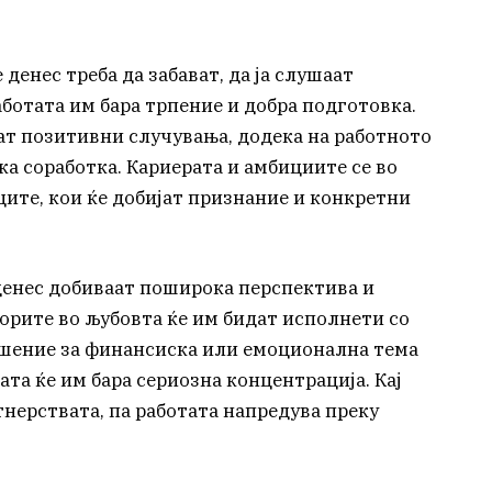
 денес треба да забават, да ја слушаат
аботата им бара трпение и добра подготовка.
ат позитивни случувања, додека на работното
ка соработка. Кариерата и амбициите се во
ците, кои ќе добијат признание и конкретни
енес добиваат поширока перспектива и
орите во љубовта ќе им бидат исполнети со
ешение за финансиска или емоционална тема
ата ќе им бара сериозна концентрација. Кај
тнерствата, па работата напредува преку