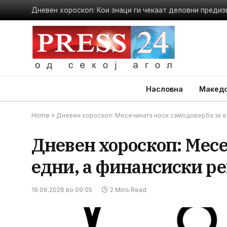
Насловна
Македо
Home
»
Дневен хороскоп: Месечината носи самодоверба за едн
Дневен хороскоп: Месе
едни, а финансиски ре
19.06.2026 во 09:05
2 Mins Read