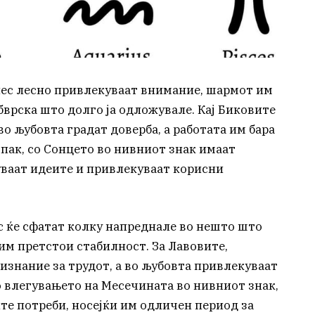
ес лесно привлекуваат внимание, шармот им
обврска што долго ја одложувале. Кај Биковите
во љубовта градат доверба, а работата им бара
пак, со Сонцето во нивниот знак имаат
уваат идеите и привлекуваат корисни
 ќе сфатат колку напреднале во нешто што
им претстои стабилност. За Лавовите,
изнание за трудот, а во љубовта привлекуваат
со влегувањето на Месечината во нивниот знак,
те потреби, носејќи им одличен период за