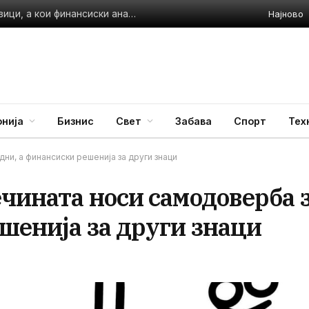
Најново
Дневен хороскоп: Кои знаци ги чекаат деловни предизвици, а кои финансиски анализи
нија
Бизнис
Свет
Забава
Спорт
Тех
и, а финансиски решенија за други знаци
чината носи самодоверба 
шенија за други знаци