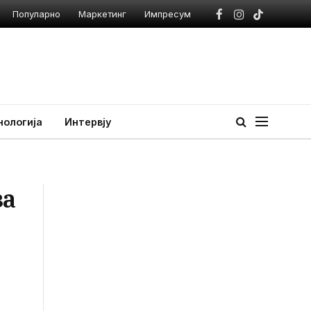
Популарно
Маркетинг
Импресум
Facebook
Instagram
TikTok
нологија
Интервју
за