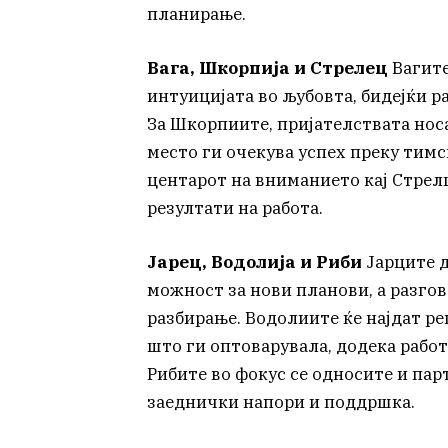
планирање.
Вага, Шкорпија и Стрелец
Вагите
интуицијата во љубовта, бидејќи р
За Шкорпиите, пријателствата нос
место ги очекува успех преку тимс
центарот на вниманието кај Стрел
резултати на работа.
Јарец, Водолија и Риби
Јарците д
можност за нови планови, а разгов
разбирање. Водолиите ќе најдат р
што ги оптоварувала, додека работ
Рибите во фокус се односите и пар
заеднички напори и поддршка.