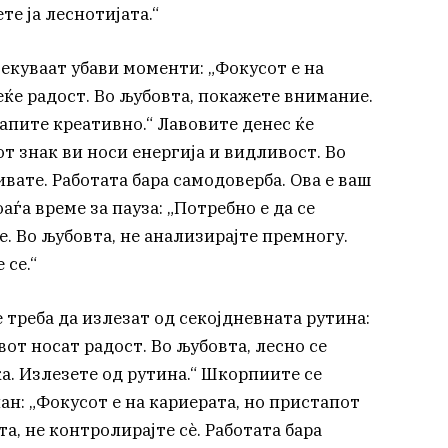
те ја леснотијата.“
екуваат убави моменти: „Фокусот е на
еќе радост. Во љубовта, покажете внимание.
апите креативно.“ Лавовите денес ќе
 знак ви носи енергија и видливост. Во
ивате. Работата бара самодоверба. Ова е ваш
аѓа време за пауза: „Потребно е да се
е. Во љубовта, не анализирајте премногу.
 се.“
 треба да излезат од секојдневната рутина:
от носат радост. Во љубовта, лесно се
ка. Излезете од рутина.“ Шкорпиите се
н: „Фокусот е на кариерата, но пристапот
а, не контролирајте сè. Работата бара