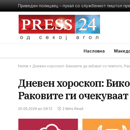
Приведен полицаец – пукал со службениот пиштол пр
Насловна
Македо
Home
»
Дневен хороскоп: Биковите да забават со темпото, Ра
Дневен хороскоп: Бико
Раковите ги очекуваат
20.05.2026 во 09:12
2 Mins Read