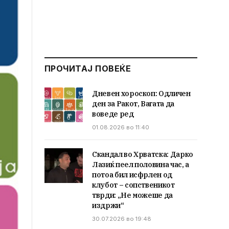
ПРОЧИТАЈ ПОВЕЌЕ
Дневен хороскоп: Одличен
ден за Ракот, Вагата да
воведе ред
01.08.2026 во 11:40
Скандал во Хрватска: Дарко
Лазиќ пеел половина час, а
потоа бил исфрлен од
клубот – сопственикот
тврди: „Не можеше да
издржи“
30.07.2026 во 19:48