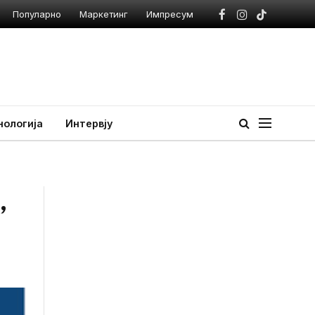
Популарно
Маркетинг
Импресум
Facebook
Instagram
TikTok
нологија
Интервју
,