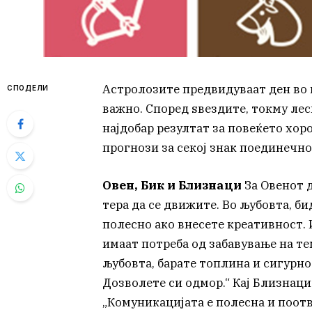
Астролозите предвидуваат ден во к
СПОДЕЛИ
важно. Според ѕвездите, токму лес
најдобар резултат за повеќето хо
прогнози за секој знак поединечно
Овен, Бик и Близнаци
За Овенот д
тера да се движите. Во љубовта, б
полесно ако внесете креативност. 
имаат потреба од забавување на те
љубовта, барате топлина и сигурно
Дозволете си одмор.“ Кај Близнаци
„Комуникацијата е полесна и поотв