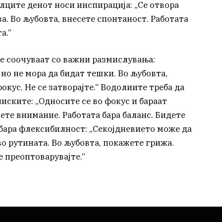
елците денот носи инспирација: „Се отвора
а. Во љубовта, внесете спонтаност. Работата
а.“
е соочуваат со важни размислувања:
но не мора да бидат тешки. Во љубовта,
фокус. Не се затворајте.“ Водолиите треба да
иските: „Односите се во фокус и бараат
ете внимание. Работата бара баланс. Бидете
е бара флексибилност: „Секојдневието може да
во рутината. Во љубовта, покажете грижа.
е преоптоварувајте.“