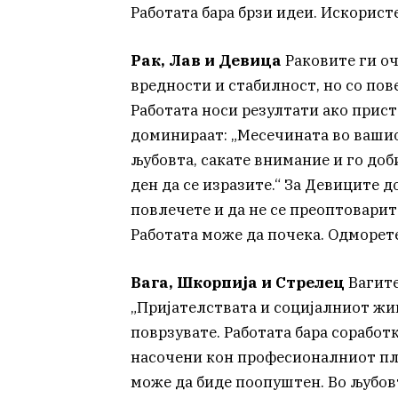
Работата бара брзи идеи. Искористе
Рак, Лав и Девица
Раковите ги оч
вредности и стабилност, но со пов
Работата носи резултати ако прист
доминираат: „Месечината во вашиот
љубовта, сакате внимание и го доб
ден да се изразите.“ За Девиците до
повлечете и да не се преоптоварит
Работата може да почека. Одморете
Вага, Шкорпија и Стрелец
Вагите
„Пријателствата и социјалниот жив
поврзувате. Работата бара соработ
насочени кон професионалниот пла
може да биде поопуштен. Во љубовт