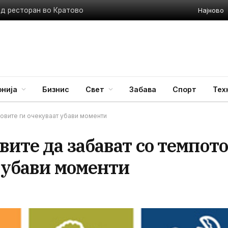
Најново
ед ресторан во Кратово
нија
Бизнис
Свет
Забава
Спорт
Тех
ковите ги очекуваат убави моменти
вите да забават со темпото
 убави моменти