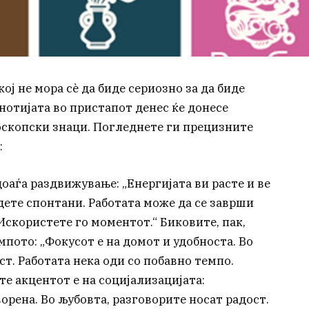
ој не мора сè да биде сериозно за да биде
нотијата во пристапот денес ќе донесе
роскопски знаци. Погледнете ги прецизните
:
оаѓа раздвижување: „Енергијата ви расте и ве
идете спонтани. Работата може да се заврши
Искористете го моментот.“ Биковите, пак,
мпото: „Фокусот е на домот и удобноста. Во
ст. Работата нека оди со побавно темпо.
те акцентот е на социјализацијата:
орена. Во љубовта, разговорите носат радост.