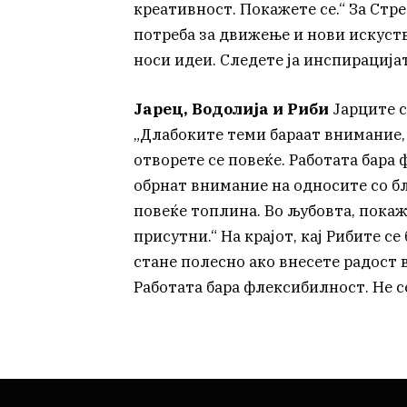
креативност. Покажете се.“ За Стр
потреба за движење и нови искуств
носи идеи. Следете ја инспирацијат
Јарец, Водолија и Риби
Јарците с
„Длабоките теми бараат внимание, 
отворете се повеќе. Работата бара 
обрнат внимание на односите со бл
повеќе топлина. Во љубовта, покаж
присутни.“ На крајот, кај Рибите с
стане полесно ако внесете радост 
Работата бара флексибилност. Не с