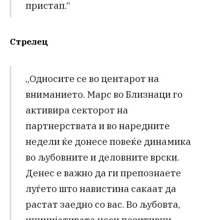
пристап.“
Стрелец
„Односите се во центарот на
вниманието. Марс во Близнаци го
активира секторот на
партнерствата и во наредните
недели ќе донесе повеќе динамика
во љубовните и деловните врски.
Денес е важно да ги препознаете
луѓето што навистина сакаат да
растат заедно со вас. Во љубовта,
иницијативата носи позитивни