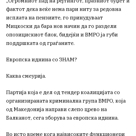
„Огромниот пад на рејтингот, празниот буџет и
фактот дека веќе нема пари ниту за редовна
исплата на пензиите, го принудуваат
Мицкоски да бара нов начин да го раздели
опозицискиот блок, бидејќи и ВМРО ја губи
поддршката од граѓаните.
Европска иднина со ЗНАМ?
Каква смеурија.
Партија која е дел од тендер коалицијата со
организираната криминална група ВМРО, која
од Македонија направи слепо црево на
Балканот, сега зборува за европска иднина.
Во исто време кога највисоките функционери