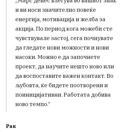
„Марс денес влегува во вашиот знак
и ви носи значително повеќе
енергија, мотивација и желба за
акција. По период кога можеби сте
чувствувале застој, сега почнувате
да гледате нови можности и нови
насоки. Можно е да започнете
проект, да научите нешто ново или
да воспоставите важен контакт. Во
љубовта, ќе бидете поотворени и
поиницијативни. Работата добива
ново темпо.“
Рак