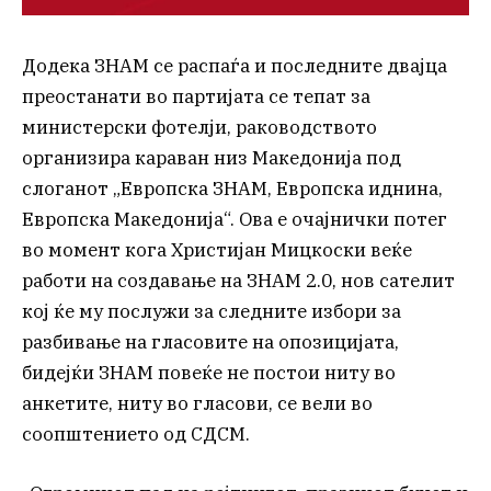
Додека ЗНАМ се распаѓа и последните двајца
преостанати во партијата се тепат за
министерски фотелји, раководството
организира караван низ Македонија под
слоганот „Европска ЗНАМ, Европска иднина,
Европска Македонија“. Ова е очајнички потег
во момент кога Христијан Мицкоски веќе
работи на создавање на ЗНАМ 2.0, нов сателит
кој ќе му послужи за следните избори за
разбивање на гласовите на опозицијата,
бидејќи ЗНАМ повеќе не постои ниту во
анкетите, ниту во гласови, се вели во
соопштението од СДСМ.