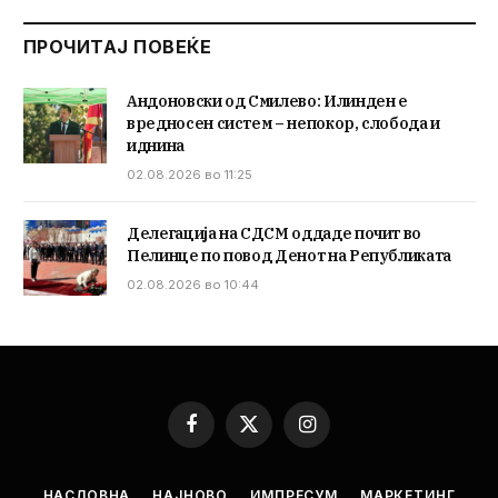
ПРОЧИТАЈ ПОВЕЌЕ
Андоновски од Смилево: Илинден е
вредносен систем – непокор, слобода и
иднина
02.08.2026 во 11:25
Делегација на СДСМ оддаде почит во
Пелинце по повод Денот на Републиката
02.08.2026 во 10:44
Facebook
X
Instagram
(Twitter)
НАСЛОВНА
НАЈНОВО
ИМПРЕСУМ
МАРКЕТИНГ