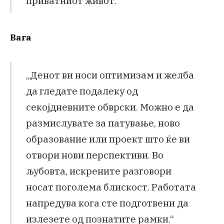
приватниот живот.“
Вага
„Денот ви носи оптимизам и желба
да гледате подалеку од
секојдневните обврски. Можно е да
размислувате за патување, ново
образование или проект што ќе ви
отвори нови перспективи. Во
љубовта, искрените разговори
носат поголема блискост. Работата
напредува кога сте подготвени да
излезете од познатите рамки.“