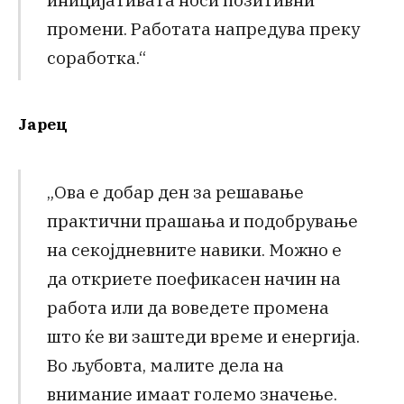
промени. Работата напредува преку
соработка.“
Јарец
„Ова е добар ден за решавање
практични прашања и подобрување
на секојдневните навики. Можно е
да откриете поефикасен начин на
работа или да воведете промена
што ќе ви заштеди време и енергија.
Во љубовта, малите дела на
внимание имаат големо значење.