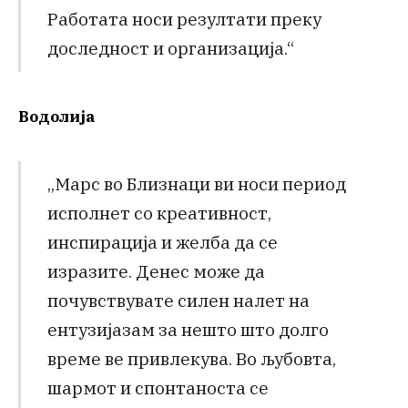
Работата носи резултати преку
доследност и организација.“
Водолија
„Марс во Близнаци ви носи период
исполнет со креативност,
инспирација и желба да се
изразите. Денес може да
почувствувате силен налет на
ентузијазам за нешто што долго
време ве привлекува. Во љубовта,
шармот и спонтаноста се