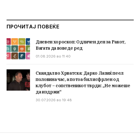
ПРОЧИТАЈ ПОВЕЌЕ
Дневен хороскоп: Одличен ден за Ракот,
Вагата да воведе ред
01.08.2026 во 11:40
Скандал во Хрватска: Дарко Лазиќ пеел
половина час, а потоа бил исфрлен од
клубот – сопственикот тврди: „Не можеше
да издржи“
30.07.2026 во 19:48