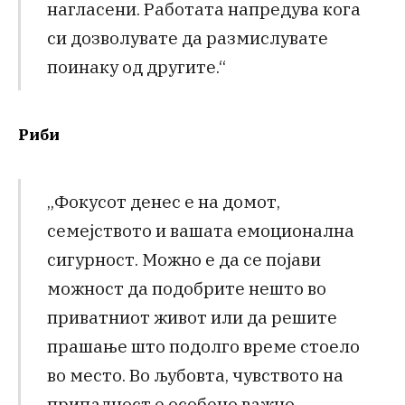
нагласени. Работата напредува кога
си дозволувате да размислувате
поинаку од другите.“
Риби
„Фокусот денес е на домот,
семејството и вашата емоционална
сигурност. Можно е да се појави
можност да подобрите нешто во
приватниот живот или да решите
прашање што подолго време стоело
во место. Во љубовта, чувството на
припадност е особено важно.