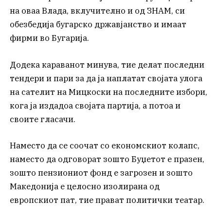
на оваа Влада, вклучително и од ЗНАМ, си
обезбедија бугарско државјанство и имаат
фирми во Бугарија.
Додека караванот минува, тие делат последни
тендери и пари за да ја наплатат својата улога
на сателит на Мицкоски на последните избори,
кога ја издадоа својата партија, а потоа и
своите гласачи.
Наместо да се соочат со економскиот колапс,
наместо да одговорат зошто Буџетот е празен,
зошто пензиониот фонд е загрозен и зошто
Македонија е целосно изолирана од
европскиот пат, тие прават политички театар.