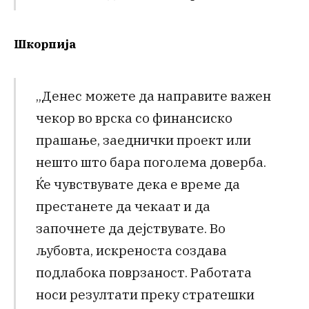
Шкорпија
„Денес можете да направите важен
чекор во врска со финансиско
прашање, заеднички проект или
нешто што бара поголема доверба.
Ќе чувствувате дека е време да
престанете да чекаат и да
започнете да дејствувате. Во
љубовта, искреноста создава
подлабока поврзаност. Работата
носи резултати преку стратешки