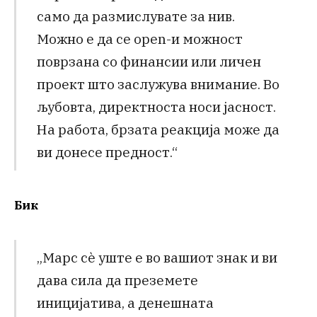
само да размислувате за нив.
Можно е да се open-и можност
поврзана со финансии или личен
проект што заслужува внимание. Во
љубовта, директноста носи јасност.
На работа, брзата реакција може да
ви донесе предност.“
Бик
„Марс сè уште е во вашиот знак и ви
дава сила да преземете
иницијатива, а денешната