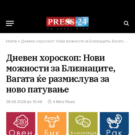
Home
»
Дневен хороскоп: Нови можности за Близнаците, Вагата ќе размислува за ново патување
Дневен хороскоп: Нови
можности за Близнаците,
Вагата ќе размислува за
ново патување
28.06.2026 во 10:46
4 Mins Read