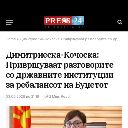
Home
»
Димитриеска-Кочоска: Привршуваат разговорите со државните институции за ребалансот на Буџетот
Димитриеска-Кочоска:
Привршуваат разговорите
со државните институции
за ребалансот на Буџетот
03.06.2026 во 21:19
2 Mins Read