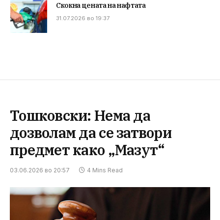
Скокна цената на нафтата
31.07.2026 во 19:37
Тошковски: Нема да
дозволам да се затвори
предмет како „Мазут“
03.06.2026 во 20:57
4 Mins Read