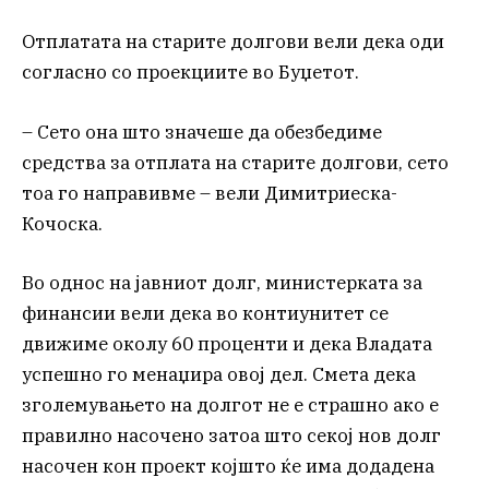
Отплатата на старите долгови вели дека оди
согласно со проекциите во Буџетот.
– Сето она што значеше да обезбедиме
средства за отплата на старите долгови, сето
тоа го направивме – вели Димитриеска-
Кочоска.
Во однос на јавниот долг, министерката за
финансии вели дека во контиунитет се
движиме околу 60 проценти и дека Владата
успешно го менаџира овој дел. Смета дека
зголемувањето на долгот не е страшно ако е
правилно насочено затоа што секој нов долг
насочен кон проект којшто ќе има додадена