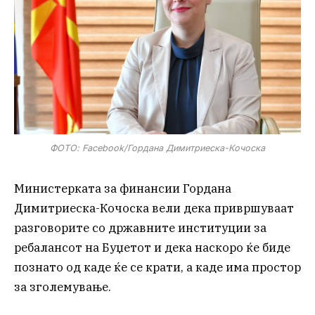
ФОТО: Facebook/Гордана Димитриеска-Кочоска
Министерката за финансии Гордана
Димитриеска-Кочоска вели дека привршуваат
разговорите со државните институции за
ребалансот на Буџетот и дека наскоро ќе биде
познато од каде ќе се крати, а каде има простор
за зголемување.