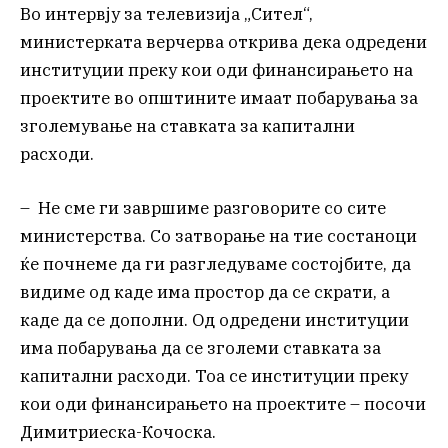
Во интервју за телевизија „Сител“,
министерката верчерва открива дека одредени
институции преку кои оди финансирањето на
проектите во општините имаат побарувања за
зголемување на ставката за капитални
расходи.
– Не сме ги завршиме разговорите со сите
министерства. Со затворање на тие состаноци
ќе почнеме да ги разгледуваме состојбите, да
видиме од каде има простор да се скрати, а
каде да се дополни. Од одредени институции
има побарувања да се зголеми ставката за
капитални расходи. Тоа се институции преку
кои оди финансирањето на проектите – посочи
Димитриеска-Кочоска.