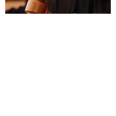
Не смееме да дозволиме и никогаш нема да
дозволам, барем додека сум на оваа позиција,
предмет со такви страшни докази во насока на
докажување на одредeно кривично дело од кое
ќе му се згади на македонскиот народ така да
се затвори, и нема да дозволам, изјави
министерот за внатрешни работи Панче
Тошковски, за случајот „Мазут“.