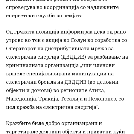
спроведува во координација со надлежните
енергетски служби во земјата.
Од грчката полиција информираа дека од рано
утрово во тек е акција во Солун во соработка со
Операторот на дистрибутивната мрежа за
електрична енергија (ДЕДДИЕ) за разбивање на
криминалната организација „чии членови
вршеле специјализирани манипулации на
електрични броила на ДЕДДИЕ (во деловни
објекти и домови) во регионите Атика,
Македонија, Тракија, Тесалија и Пелопонез, со
цел кражба на електрична енергија“.
Кражбите биле добро организирани и
таргетирале деловни објекти и приватни куќи