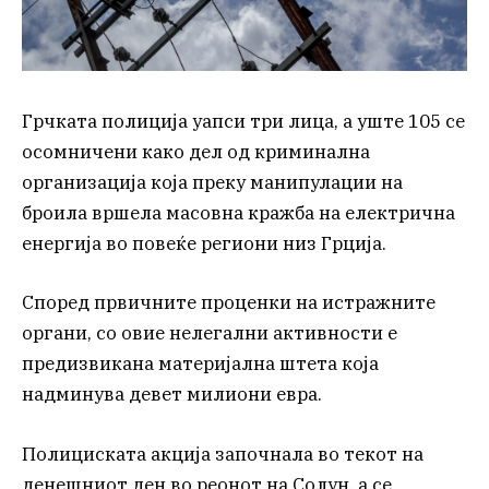
Грчката полиција уапси три лица, а уште 105 се
осомничени како дел од криминална
организација која преку манипулации на
броила вршела масовна кражба на електрична
енергија во повеќе региони низ Грција.
Според првичните проценки на истражните
органи, со овие нелегални активности е
предизвикана материјална штета која
надминува девет милиони евра.
Полициската акција започнала во текот на
денешниот ден во реонот на Солун, а се