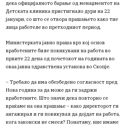
дека официјалното барање од менаџментот на
Детската клиника пристигнало дури на 22
јануари, со што се отвора прашањето како тие
лица работеле во претходниот период.
Министерката јавно праша врз кој основ
вработените биле повикувани на работа во
првите 22 дена од почетокот на годината во
оваа јавна здравствена установа во Скопје.
– Требало да има обезбедено согласност пред
Нова година за да може да ги задржи
вработените. Што значи дека повторно се
враќаме на она прашање – како директорот ги
ангажирал и ги повикувал да дојдат на работа,
кога законски не смеел? Понатаму, ние имаме