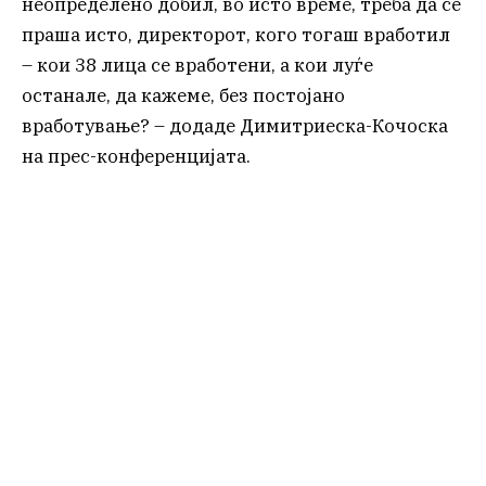
неопределено добил, во исто време, треба да се
праша исто, директорот, кого тогаш вработил
– кои 38 лица се вработени, а кои луѓе
останале, да кажеме, без постојано
вработување? – додаде Димитриеска-Кочоска
на прес-конференцијата.