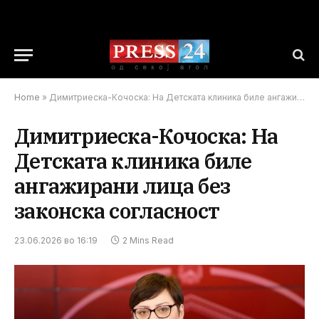
Home
»
Димитриеска-Кочоска: На Детската клиника биле ангажирани лица без законска согласност
Димитриеска-Кочоска: На
Детската клиника биле
ангажирани лица без
законска согласност
23.06.2026 во 16:19
2 Mins Read