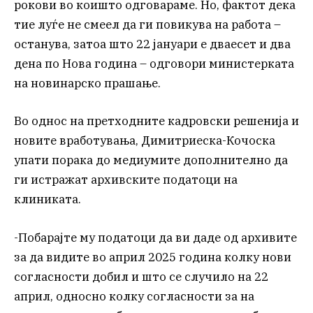
рокови во коишто одговараме. Но, фактот дека
тие луѓе не смеел да ги повикува на работа –
останува, затоа што 22 јануари е дваесет и два
дена по Нова година – одговори министерката
на новинарско прашање.
Во однос на претходните кадровски решенија и
новите вработувања, Димитриеска-Кочоска
упати порака до медиумите дополнително да
ги истражат архивските податоци на
клиниката.
-Побарајте му податоци да ви даде од архивите
за да видите во април 2025 година колку нови
согласности добил и што се случило на 22
април, односно колку согласности за на