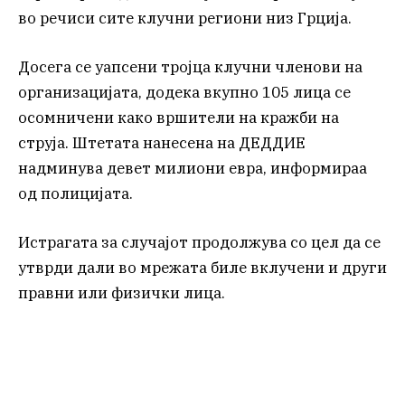
во речиси сите клучни региони низ Грција.
Досега се уапсени тројца клучни членови на
организацијата, додека вкупно 105 лица се
осомничени како вршители на кражби на
струја. Штетата нанесена на ДЕДДИЕ
надминува девет милиони евра, информираа
од полицијата.
Истрагата за случајот продолжува со цел да се
утврди дали во мрежата биле вклучени и други
правни или физички лица.