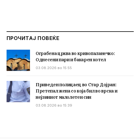
ПРОЧИТАЈ ПОВЕЌЕ
Ограбена црква во кривопаланечко:
Однесени пари и бакарен котел
03.08.2026 во 15:55
Приведен полицаец во Стар Дојран:
Претепал жена со која бил во врска и
нејзиниот малолетен син
03.08.2026 во 15:39