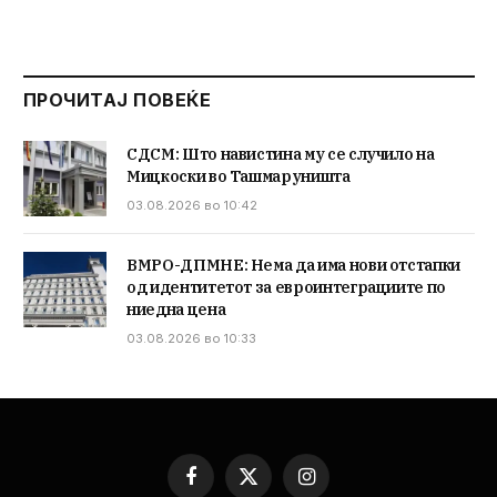
ПРОЧИТАЈ ПОВЕЌЕ
СДСМ: Што навистина му се случило на
Мицкоски во Ташмаруништа
03.08.2026 во 10:42
ВМРО-ДПМНЕ: Нема да има нови отстапки
од идентитетот за евроинтеграциите по
ниедна цена
03.08.2026 во 10:33
Facebook
X
Instagram