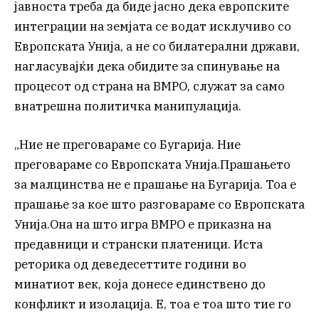
јавноста треба да биде јасно дека европските
интеграции на земјата се водат исклучиво со
Европската Унија, а не со билатерални држави,
нагласувајќи дека обидите за спинување на
процесот од страна на ВМРО, служат за само
внатрешна политичка манипулација.
„Ние не преговараме со Бугарија. Ние
преговараме со Европската Унија.Прашањето
за малцинства не е прашање на Бугарија. Тоа е
прашање за кое што разговараме со Европската
Унија.Она на што игра ВМРО е приказна на
предавници и странски платеници. Иста
реторика од деведесеттите години во
минатиот век, која донесе единствено до
конфликт и изолација. Е, тоа е тоа што тие го