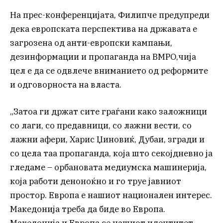
На прес-конференцијата, Филипче предупреди
дека европската перспектива на државата е
загрозена од анти-европски кампањи,
дезинформации и пропаганда на ВМРО,чија
цел е да се одвлече вниманието од реформите
и одговорноста на власта.
„Затоа ги држат сите граѓани како заложници
со лаги, со предавници, со лажни вести, со
лажни афери, Харис Џиновиќ, Дубаи, згради и
со цела таа пропаганда, која што секојдневно ја
гледаме – орбановата медиумска машинерија,
која работи деноноќно и го труе јавниот
простор. Европа е нашиот национален интерес.
Македонија треба да биде во Европа.
Македонија и Европа се нашиот идентитет.