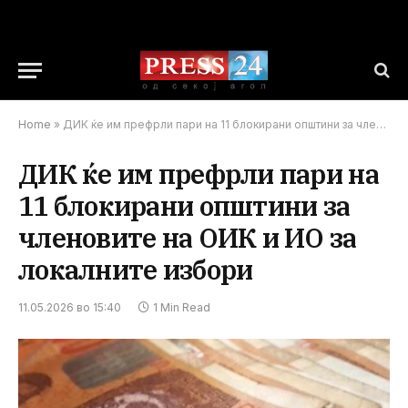
Home
»
ДИК ќе им префрли пари на 11 блокирани општини за членовите на ОИК и ИО за локалните избори
ДИК ќе им префрли пари на
11 блокирани општини за
членовите на ОИК и ИО за
локалните избори
11.05.2026 во 15:40
1 Min Read