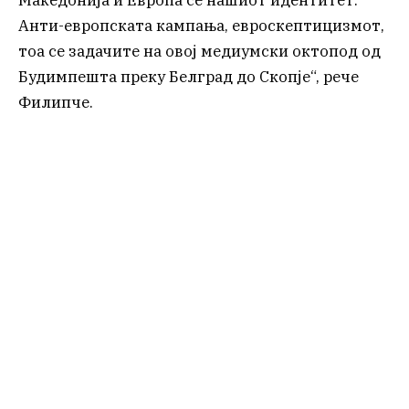
Анти-европската кампања, евроскептицизмот,
тоа се задачите на овој медиумски октопод од
Будимпешта преку Белград до Скопје“, рече
Филипче.