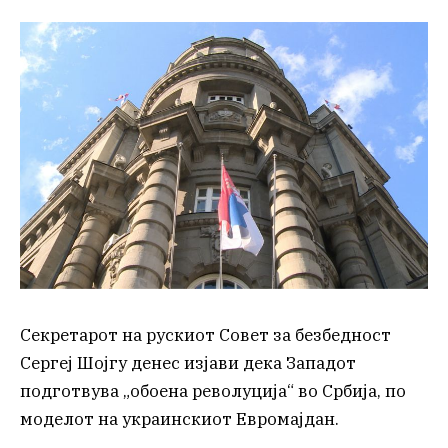
Секретарот на рускиот Совет за безбедност
Сергеј Шојгу денес изјави дека Западот
подготвува „обоена револуција“ во Србија, по
моделот на украинскиот Евромајдан.