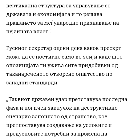
вертикална структура за управување со
државата и економијата и го решава
прашањето за меѓународно признавање на
нејзината власт“.
Рускиот секретар оцени дека ваков пресврт
може да се постигне само во земји каде што
опозицијата ги ужива сите придобивки од
таканареченото отворено општество по
западни стандарди.
„Таквиот државен удар претставува последна
фаза и логичен заклучок на деструктивно
сценарио започнато од странство, кое
претпоставува создавање на условите и
предусловите потребни за промена на