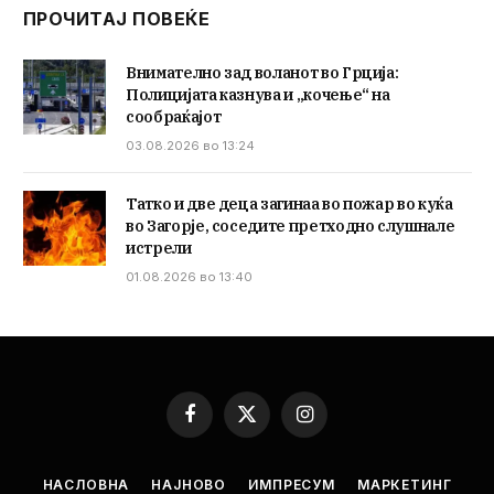
ПРОЧИТАЈ ПОВЕЌЕ
Внимателно зад воланот во Грција:
Полицијата казнува и „кочење“ на
сообраќајот
03.08.2026 во 13:24
Татко и две деца загинаа во пожар во куќа
во Загорје, соседите претходно слушнале
истрели
01.08.2026 во 13:40
Facebook
X
Instagram
(Twitter)
НАСЛОВНА
НАЈНОВО
ИМПРЕСУМ
МАРКЕТИНГ