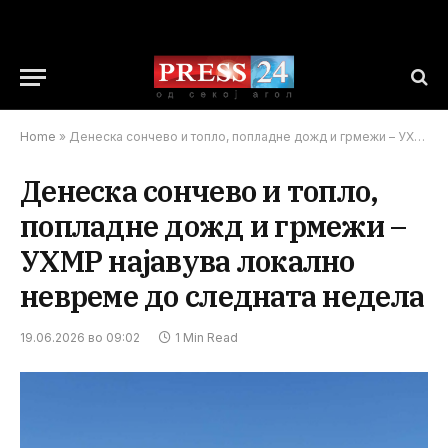
Home
»
Денеска сончево и топло, попладне дожд и грмежи – УХМР најавува локално невреме до следната недела
Денеска сончево и топло,
попладне дожд и грмежи –
УХМР најавува локално
невреме до следната недела
19.06.2026 во 09:02
1 Min Read