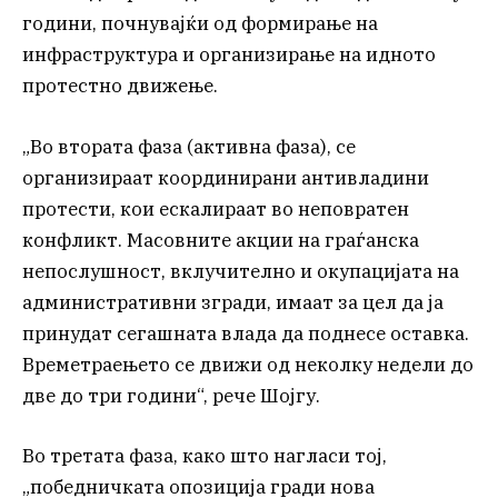
години, почнувајќи од формирање на
инфраструктура и организирање на идното
протестно движење.
„Во втората фаза (активна фаза), се
организираат координирани антивладини
протести, кои ескалираат во неповратен
конфликт. Масовните акции на граѓанска
непослушност, вклучително и окупацијата на
административни згради, имаат за цел да ја
принудат сегашната влада да поднесе оставка.
Времетраењето се движи од неколку недели до
две до три години“, рече Шојгу.
Во третата фаза, како што нагласи тој,
„победничката опозиција гради нова