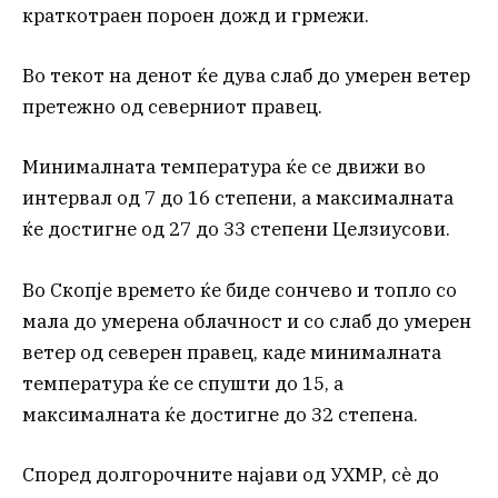
краткотраен пороен дожд и грмежи.
Во текот на денот ќе дува слаб до умерен ветер
претежно од северниот правец.
Минималната температура ќе се движи во
интервал од 7 до 16 степени, а максималната
ќе достигне од 27 до 33 степени Целзиусови.
Во Скопје времето ќе биде сончево и топло со
мала до умерена облачност и со слаб до умерен
ветер од северен правец, каде минималната
температура ќе се спушти до 15, а
максималната ќе достигне до 32 степена.
Според долгорочните најави од УХМР, сè до