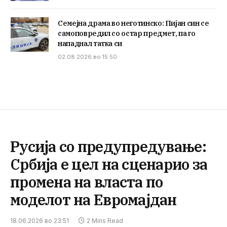
Семејна драма во неготинско: Пијан син се
самоповредил со остар предмет, па го
нападнал татка си
02.08.2026 во 15:50
Русија со предупредување:
Србија е цел на сценарио за
промена на власта по
моделот на Евромајдан
18.06.2026 во 23:51
2 Mins Read