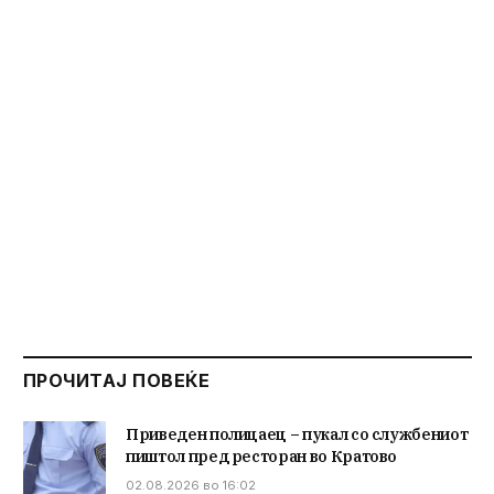
ПРОЧИТАЈ ПОВЕЌЕ
Приведен полицаец – пукал со службениот
пиштол пред ресторан во Кратово
02.08.2026 во 16:02