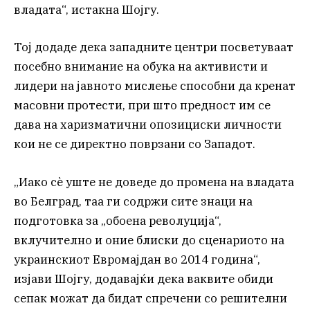
владата“, истакна Шојгу.
Тој додаде дека западните центри посветуваат
посебно внимание на обука на активисти и
лидери на јавното мислење способни да кренат
масовни протести, при што предност им се
дава на харизматични опозициски личности
кои не се директно поврзани со Западот.
„Иако сè уште не доведе до промена на владата
во Белград, таа ги содржи сите знаци на
подготовка за „обоена револуција“,
вклучително и оние блиски до сценариото на
украинскиот Евромајдан во 2014 година“,
изјави Шојгу, додавајќи дека ваквите обиди
сепак можат да бидат спречени со решителни