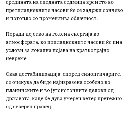
средината на следната седмица времето во
претпладневните часови ќе се задржи сончево
и потопло со променлива облачност.
Поради дејство на голема енергија во
атмосферата, во попладневните часови ќе има
услови за локална појава на краткотрајно
невреме.
Оваа дестабилизација, според синоптичарите,
се очекува да биде најизразена особено во
планинските и во југоисточните делови од
државата, каде ќе дува умерен ветер претежно
од северен правец.