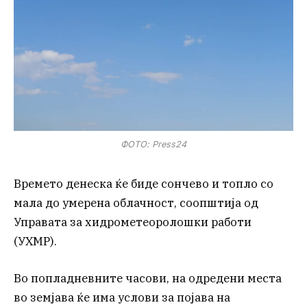
ФОТО: Press24
Времето денеска ќе биде сончево и топло со
мала до умерена облачност, соопштија од
Управата за хидрометеоролошки работи
(УХМР).
Во попладневните часови, на одредени места
во земјава ќе има услови за појава на