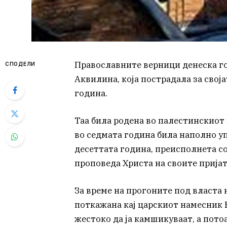
Православните верници денеска го
СПОДЕЛИ
Аквилина, која пострадала за свој
година.
Таа била родена во палестинскиот
во седмата година била наполно уп
десеттата година, преисполнета со
проповеда Христа на своите прија
За време на прогоните под власта
поткажана кај царскиот намесник 
жестоко да ја камшикуваат, а пото