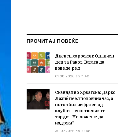
ПРОЧИТАЈ ПОВЕЌЕ
Дневен хороскоп: Одличен
ден за Ракот, Вагата да
воведе ред
01.08.2026 во 11:40
Скандал во Хрватска: Дарко
Лазиќ пеел половина час, а
потоа бил исфрлен од
клубот – сопственикот
тврди: „Не можеше да
издржи“
30.07.2026 во 19:48