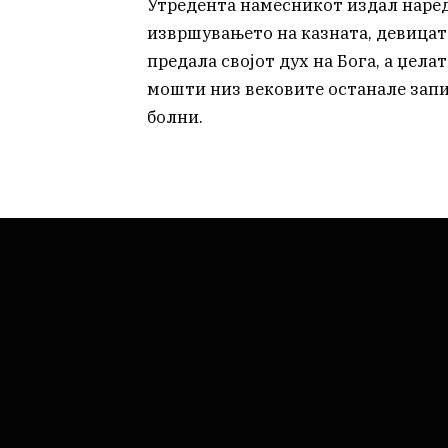
Утредента намесникот издал наредб
извршувањето на казната, девицат
предала својот дух на Бога, а џела
мошти низ вековите останале запи
болни.