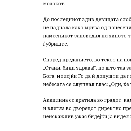
мозокот.
До последниот здив девицата слобо
не паднала како мртва од нанесени
намесникот заповедал нејзиното т
ѓубриште.
Според преданието, во текот на ноќ
„Стани, биди здрава!“, по што таа 
Бога, молејќи Го да ѝ допушти да
небесата се слушнал глас: „Оди, ќе
Аквилина се вратила во градот, ка
и влегла во дворецот директно пре
неискажлив ужас бидејќи ја видел 