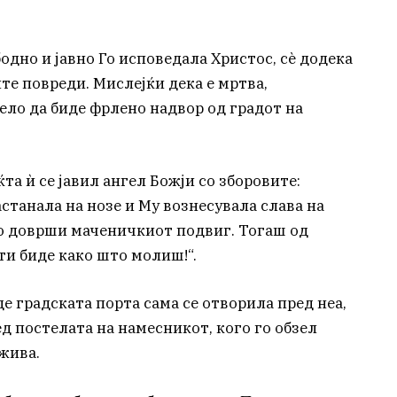
дно и јавно Го исповедала Христос, сè додека
те повреди. Мислејќи дека е мртва,
ело да биде фрлено надвор од градот на
та ѝ се јавил ангел Божји со зборовите:
застанала на нозе и Му вознесувала слава на
 го доврши маченичкиот подвиг. Тогаш од
 ти биде како што молиш!“.
де градската порта сама се отворила пред неа,
д постелата на намесникот, кого го обзел
жива.