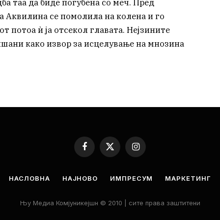
а таа да биде погубена со меч. Пред
а Аквилина се помолила на колена и го
тот потоа ѝ ја отсекол главата. Нејзините
шани како извор за исцелување на мнозина
Facebook
X
Instagram
(Twitter)
НАСЛОВНА
НАЈНОВО
ИМПРЕСУМ
МАРКЕТИНГ
Њу Медиа Комјуникејшн © 2010 | сите права заштитени