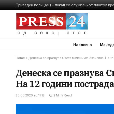
Приведен полицаец – пукал со службениот пиштол пр
Насловна
Македо
Home
»
Денеска се празнува Света маченичка Аквилина: На 12 
Денеска се празнува 
На 12 години пострада
26.06.2026 во 11:12
2 Mins Read