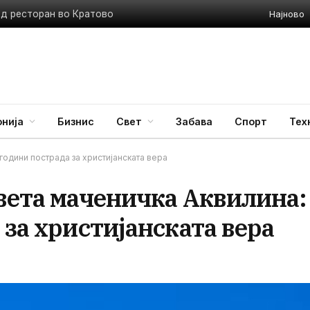
Најново
ед ресторан во Кратово
нија
Бизнис
Свет
Забава
Спорт
Тех
години пострада за христијанската вера
Света маченичка Аквилина:
 за христијанската вера