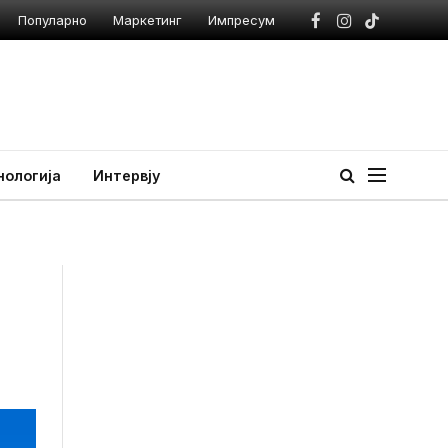
Популарно
Маркетинг
Импресум
Facebook
Instagram
TikTok
нологија
Интервју