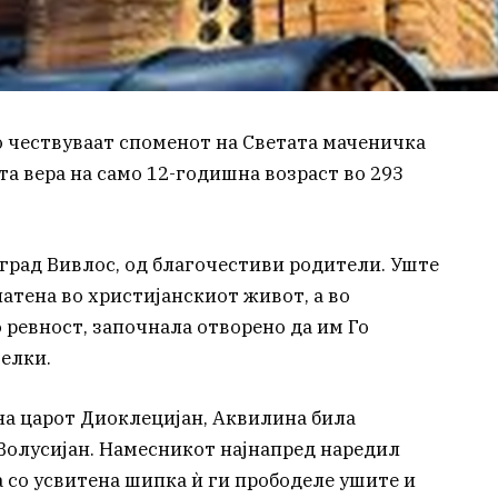
 чествуваат споменот на Светата маченичка
ата вера на само 12-годишна возраст во 293
 град Вивлос, од благочестиви родители. Уште
атена во христијанскиот живот, а во
 ревност, започнала отворено да им Го
телки.
 на царот Диоклецијан, Аквилина била
Волусијан. Намесникот најнапред наредил
а со усвитена шипка ѝ ги прободеле ушите и