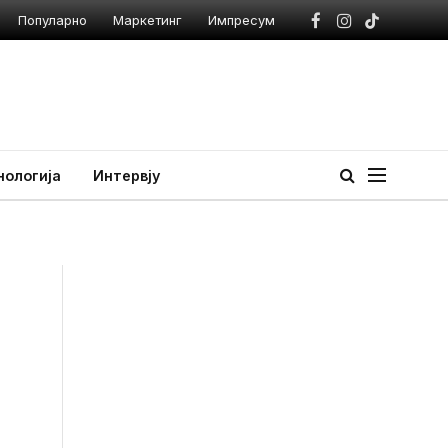
Популарно
Маркетинг
Импресум
Facebook
Instagram
TikTok
нологија
Интервју