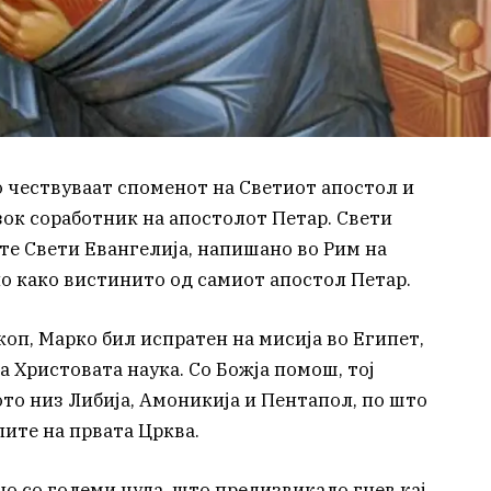
 чествуваат споменот на Светиот апостол и
зок соработник на апостолот Петар. Свети
те Свети Евангелија, напишано во Рим на
но како вистинито од самиот апостол Петар.
оп, Марко бил испратен на мисија во Египет,
 Христовата наука. Со Божја помош, тој
то низ Либија, Амоникија и Пентапол, по што
ите на првата Црква.
о со големи чуда, што предизвикало гнев кај