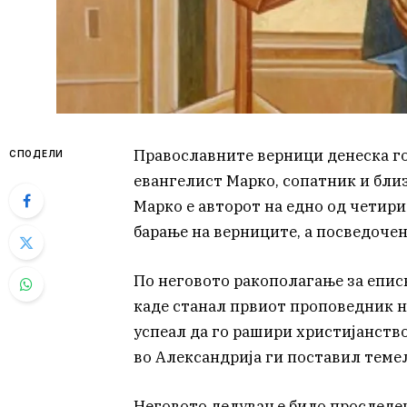
Православните верници денеска го
СПОДЕЛИ
евангелист Марко, сопатник и бли
Марко е авторот на едно од четири
барање на верниците, а посведоче
По неговото ракополагање за еписк
каде станал првиот проповедник на
успеал да го рашири христијанство
во Александрија ги поставил темел
Неговото делување било проследен