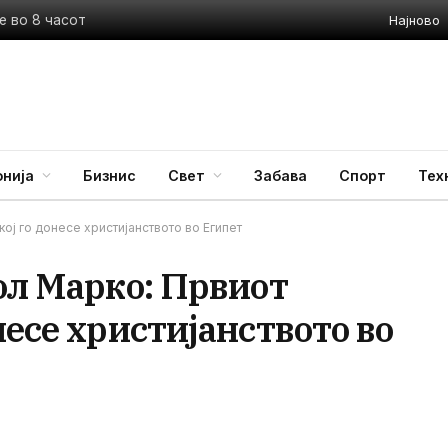
Најново
е во 8 часот
нија
Бизнис
Свет
Забава
Спорт
Тех
ој го донесе христијанството во Египет
ол Марко: Првиот
несе христијанството во