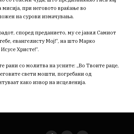
мисија, при неговото враќање во
зложен на сурови измачувања.
радот, според преданието, му се јавил Самиот
тебе, евангелисту Мој!“, на што Марко
 Исусе Христе!“.
 рани со молитва на усните: „Во Твоите раце,
 Неговите свети мошти, погребани од
итуваат како извор на исцеленија.