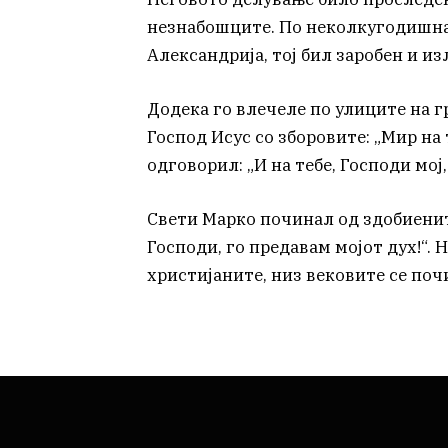
незнабошците. По неколкугодишна 
Александрија, тој бил заробен и и
Додека го влечеле по улиците на г
Господ Исус со зборовите: „Мир на 
одговорил: „И на тебе, Господи мој,
Свети Марко починал од здобиените
Господи, го предавам мојот дух!“.
христијаните, низ вековите се поч