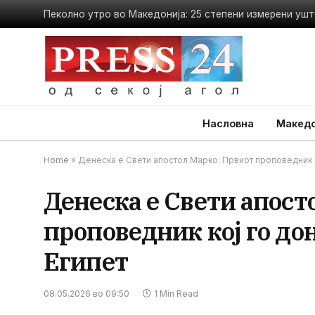
Пеколно утро во Македонија: 25 степени измерени ушт
Насловна
Македо
Home
»
Денеска е Свети апостол Марко: Првиот проповедник к
Денеска е Свети апост
проповедник кој го до
Египет
08.05.2026 во 09:50
1 Min Read