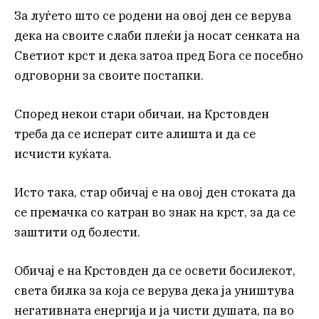
За луѓето што се родени на овој ден се верува
дека на своите слаби плеќи ја носат сенката на
Светиот крст и дека затоа пред Бога се посебно
одговорни за своите постапки.
Според некои стари обичаи, на Крстовден
треба да се исперат сите алишта и да се
исчисти куќата.
Исто така, стар обичај е на овој ден стоката да
се премачка со катран во знак на крст, за да се
заштити од болести.
Обичај е на Крстовден да се освети босилекот,
света билка за која се верува дека ја уништува
негативната енергија и ја чисти душата, па во