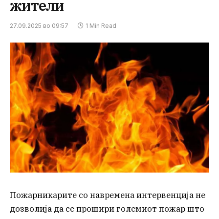
жители
27.09.2025 во 09:57
1 Min Read
Пожарникарите со навремена интервенција не
дозволија да се прошири големиот пожар што