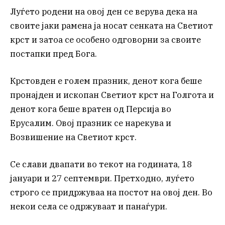
Луѓето родени на овој ден се верува дека на
своите јаки рамена ја носат сенката на Светиот
крст и затоа се особено одговорни за своите
постапки пред Бога.
Крстовден е голем празник, денот кога беше
пронајден и ископан Светиот крст на Голгота и
денот кога беше вратен од Персија во
Ерусалим. Овој празник се нарекува и
Возвишение на Светиот крст.
Се слави двапати во текот на годината, 18
јануари и 27 септември. Претходно, луѓето
строго се придржуваа на постот на овој ден. Во
некои села се одржуваат и панаѓури.