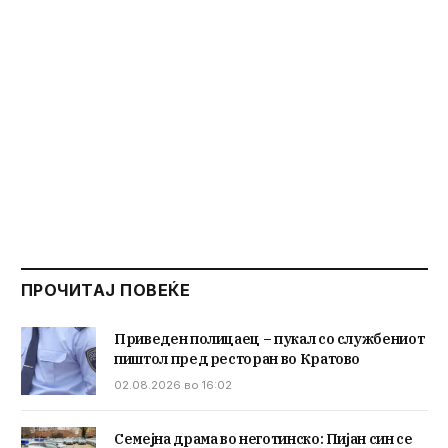
ПРОЧИТАЈ ПОВЕЌЕ
Приведен полицаец – пукал со службениот
пиштол пред ресторан во Кратово
02.08.2026 во 16:02
Семејна драма во неготинско: Пијан син се