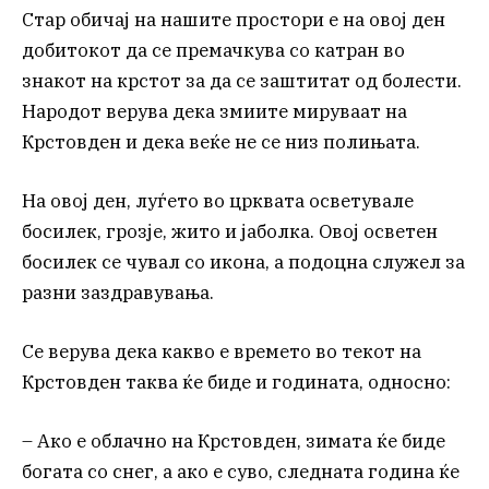
Стар обичај на нашите простори е на овој ден
добитокот да се премачкува со катран во
знакот на крстот за да се заштитат од болести.
Народот верува дека змиите мируваат на
Крстовден и дека веќе не се низ полињата.
На овој ден, луѓето во црквата осветувале
босилек, грозје, жито и јаболка. Овој осветен
босилек се чувал со икона, а подоцна служел за
разни заздравувања.
Се верува дека какво е времето во текот на
Крстовден таква ќе биде и годината, односно:
– Ако е облачно на Крстовден, зимата ќе биде
богата со снег, а ако е суво, следната година ќе