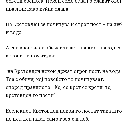
освети босилек. Некои семејства го слават овој
празник како куќна слава.
На Крстовден се почитува и строг пост – на леб
и вода.
А еве и какви се обичаите што нашиот народ со
векови ги почитува:
-на Крстовден некои држат строг пост, на вода.
Тоа е обичај кој повеќето го почитуваат,
според правилото: “Кој со крст се крсти, тој
крстовден го пости”.
Есенскиот Крстовден некои го постат така што
по цел ден јадат само грозје и леб.