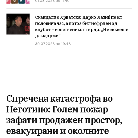
01.08.2026 во 11:40
Скандал во Хрватска: Дарко Лазиќ пеел
половина час, а потоа бил исфрлен од
клубот – сопственикот тврди: „Не можеше
да издржи“
30.07.2026 во 19:48
Спречена катастрофа во
Неготино: Голем пожар
зафати продажен простор,
евакуирани и околните