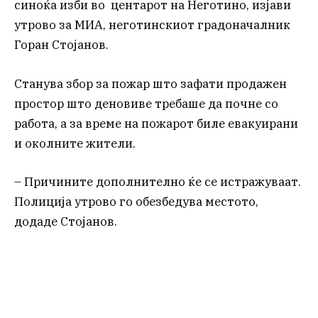
синоќа изби во центарот на Неготино, изјави
утрово за МИА, неготинскиот градоначалник
Горан Стојанов.
Станува збор за пожар што зафати продажен
простор што деновиве требаше да почне со
работа, а за време на пожарот биле евакуирани
и околните жители.
– Причините дополнително ќе се истражуваат.
Полиција утрово го обезбедува местото,
додаде Стојанов.