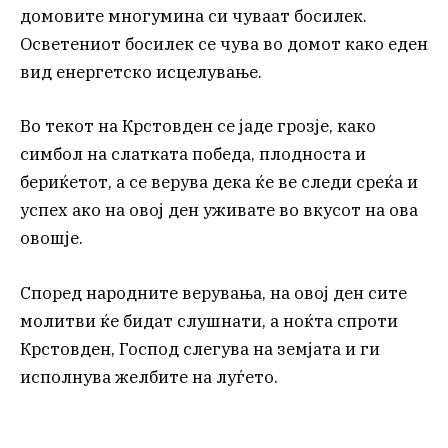
домовите многумина си чуваат босилек.
Осветениот босилек се чува во домот како еден
вид енергетско исцелување.
Во текот на Крстовден се јаде грозје, како
симбол на слатката победа, плодноста и
бериќетот, а се верува дека ќе ве следи среќа и
успех ако на овој ден уживате во вкусот на ова
овошје.
Според народните верувања, на овој ден сите
молитви ќе бидат слушнати, а ноќта спроти
Крстовден, Господ слегува на земјата и ги
исполнува желбите на луѓето.