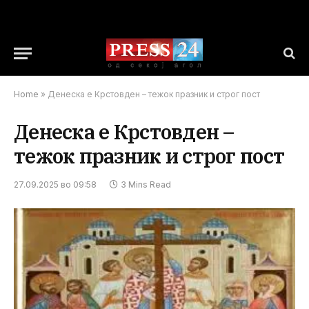
Home
»
Денеска е Крстовден – тежок празник и строг пост
Денеска е Крстовден –
тежок празник и строг пост
27.09.2025 во 09:58
3 Mins Read