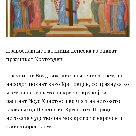
Православните верници денеска го слават
празникот Крстовден.
Празникот Воздвижение на чесниот крст, во
народот познат како Крстовден, се празнува во
чест на наоѓањето на крстот врз кој бил
распнат Исус Христос и во чест на неговото
враќање од Персија во Ерусалим. Поради
неговата чудотворна моќ крстот е наречен и
животворен крст.