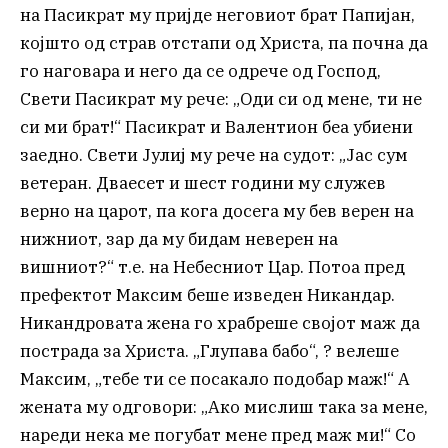
на Пасикрат му пријде неговиот брат Папијан,
којшто од страв отстапи од Христа, па почна да
го наговара и него да се одрече од Господ,
Свети Пасикрат му рече: „Оди си од мене, ти не
си ми брат!“ Пасикрат и Валентион беа убиени
заедно. Свети Јулиј му рече на судот: „Јас сум
ветеран. Дваесет и шест години му служев
верно на царот, па кога досега му бев верен на
нижниот, зар да му бидам неверен на
вишниот?“ т.е. на Небесниот Цар. Потоа пред
префектот Максим беше изведен Никандар.
Никандровата жена го храбреше својот маж да
пострада за Христа. „Глупава бабо“, ? велеше
Максим, „тебе ти се посакало подобар маж!“ А
жената му одговори: „Ако мислиш така за мене,
нареди нека ме погубат мене пред маж ми!“ Со