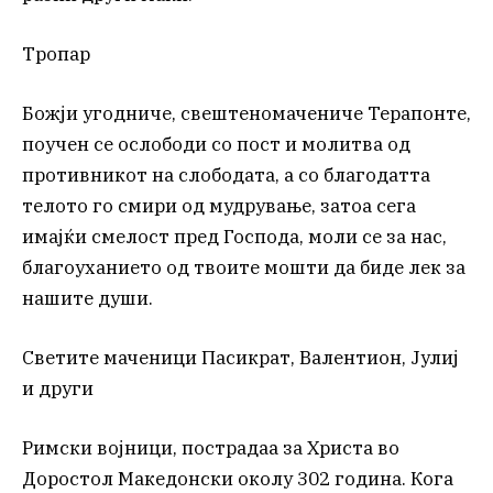
Тропар
Божји угодниче, свештеномачениче Терапонте,
поучен се ослободи со пост и молитва од
противникот на слободата, а со благодатта
телото го смири од мудрување, затоа сега
имајќи смелост пред Господа, моли се за нас,
благоуханието од твоите мошти да биде лек за
нашите души.
Светите маченици Пасикрат, Валентион, Јулиј
и други
Римски војници, пострадаа за Христа во
Доростол Македонски околу 302 година. Кога