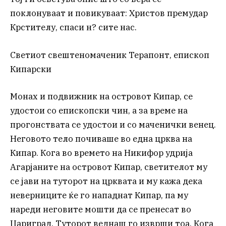
поклонуваат и повикуваат: Христов премудар
Крстителу, спаси н? сите нас.
Светиот свештеномаченик Терапонт, епископ
Кипарски
Монах и подвижник на островот Кипар, се
удостои со епископски чин, а за време на
прогонствата се удостои и со маченички венец.
Неговото тело почиваше во една црква на
Кипар. Кога во времето на Никифор удрија
Агарјаните на островот Кипар, светителот му
се јави на туторот на црквата и му кажа дека
неверниците ќе го нападнат Кипар, па му
нареди неговите мошти да се пренесат во
Цариград. Туторот веднаш го изврши тоа. Кога