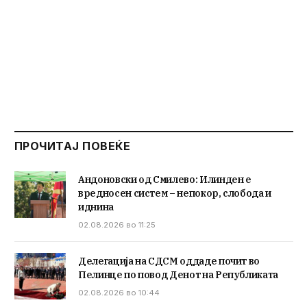
ПРОЧИТАЈ ПОВЕЌЕ
Андоновски од Смилево: Илинден е
вредносен систем – непокор, слобода и
иднина
02.08.2026 во 11:25
Делегација на СДСМ оддаде почит во
Пелинце по повод Денот на Републиката
02.08.2026 во 10:44