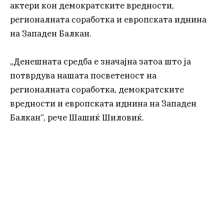
актери кон демократските вредности,
регионалната соработка и европската иднина
на Западен Балкан.
„Денешната средба е значајна затоа што ја
потврдува нашата посветеност на
регионалната соработка, демократските
вредности и европската иднина на Западен
Балкан“, рече Шашиќ Шиловиќ.