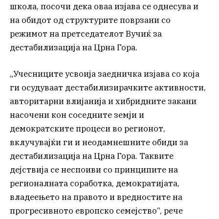
школа, посочи дека оваа изјава се однесува и
на обидот од структурите поврзани со
режимот на претседателот Вучиќ за
дестабилизација на Црна Гора.
„Учесниците усвоија заедничка изјава со која
ги осудуваат дестабилизирачките активности,
авторитарни влијанија и хибридните закани
насочени кон соседните земји и
демократските процеси во регионот,
вклучувајќи ги и неодамнешните обиди за
дестабилизација на Црна Гора. Таквите
дејствија се неспоиви со принципите на
регионалната соработка, демократијата,
владеењето на правото и вредностите на
прогресивното европско семејство“, рече