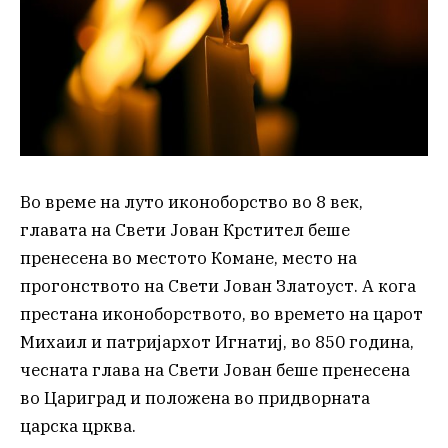
Во време на луто иконоборство во 8 век,
главата на Свети Јован Крстител беше
пренесена во местото Комане, место на
прогонството на Свети Јован Златоуст. А кога
престана иконоборството, во времето на царот
Михаил и патријархот Игнатиј, во 850 година,
чесната глава на Свети Јован беше пренесена
во Цариград и положена во придворната
царска црква.