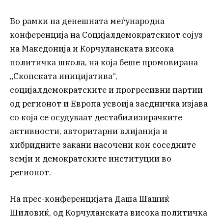
Во рамки на денешната меѓународна
конференција на Социјалдемократскиот сојуз
на Македонија и Корчуланската висока
политичка школа, на која беше промовирана
„Скопската иницијатива“,
социјалдемократските и прогресивни партии
од регионот и Европа усвоија заедничка изјава
со која се осудуваат дестабилизирачките
активности, авторитарни влијанија и
хибридните закани насочени кон соседните
земји и демократските институции во
регионот.
На прес-конференцијата Даша Шашиќ
Шиловиќ, од Корчуланската висока политичка