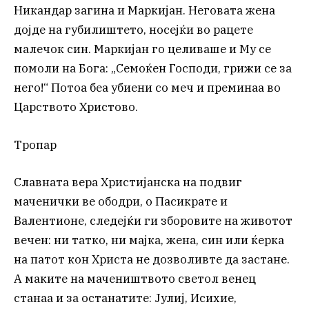
Никандар загина и Маркијан. Неговата жена
дојде на губилиштето, носејќи во рацете
малечок син. Маркијан го целиваше и Му се
помоли на Бога: „Семоќен Господи, грижи се за
него!“ Потоа беа убиени со меч и преминаа во
Царството Христово.
Тропар
Славната вера Христијанска на подвиг
маченички ве ободри, о Пасикрате и
Валентионе, следејќи ги зборовите на животот
вечен: ни татко, ни мајка, жена, син или ќерка
на патот кон Христа не дозволивте да застане.
А маките на мачеништвото светол венец
станаа и за останатите: Јулиј, Исихие,