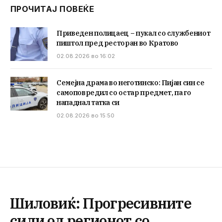
ПРОЧИТАЈ ПОВЕЌЕ
Приведен полицаец – пукал со службениот
пиштол пред ресторан во Кратово
02.08.2026 во 16:02
Семејна драма во неготинско: Пијан син се
самоповредил со остар предмет, па го
нападнал татка си
02.08.2026 во 15:50
Шиловиќ: Прогресивните
сили од регионот со