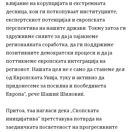
влијание на корупцијата и екстремната
десница, кои ги поткопуваат институциите,
експертскиот потенцијал и европската
перспектива на нашите држави. Токму затоа ги
здруживме силите за да ја зајакнеме
регионалната соработка, да ги поддржиме
позитивните демократски процеси и да ја
поттикнеме европската интеграција на
регионот. Нашата цел не е само да станеме дел
од Европската Унија, туку и активно да
придонесеме за посилна и пообединета
Европа“, рече Шашиќ Шиловиќ.
Притоа, таа нагласи дека „Скопската
иницијатива“ претставува потврда на
заедничката посветеност на прогресивните