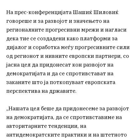
На прес-конференцијата Шашиќ Шиловиќ
говореше и за развојот и значењето на
регионалните прогресивни мрежи и нагласи
дека тие се создадени како платформи за
дијалог и соработка меѓу прогресивните сили
од регионот и нивните европски партнери, со
јасна цел да придонесат кон развојот на
демократијата и да се спротивстават на
заканите што ја поткопуваат европската
перспектива на државите.
„Нашата цел беше да придонесеме за развојот
на демократијата, да се спротивставиме на
авторитарните тенденции, на
антидемократските практики и на штетното