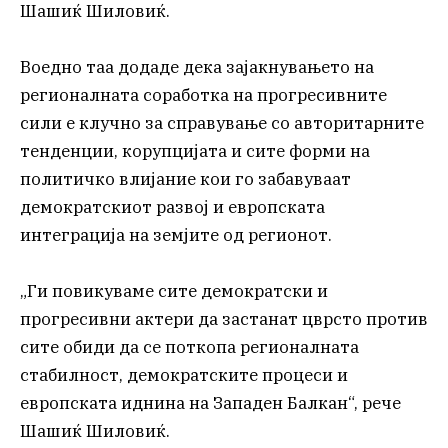
Шашиќ Шиловиќ.
Воедно таа додаде дека зајакнувањето на
регионалната соработка на прогресивните
сили е клучно за справување со авторитарните
тенденции, корупцијата и сите форми на
политичко влијание кои го забавуваат
демократскиот развој и европската
интеграција на земјите од регионот.
„Ги повикуваме сите демократски и
прогресивни актери да застанат цврсто против
сите обиди да се поткопа регионалната
стабилност, демократските процеси и
европската иднина на Западен Балкан“, рече
Шашиќ Шиловиќ.