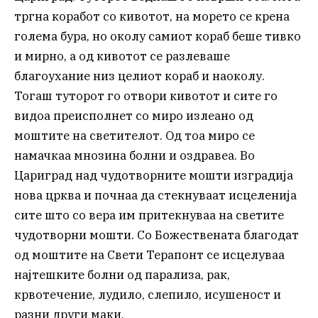
тргна коработ со кивотот, на морето се крена
голема бура, но околу самиот кораб беше тивко
и мирно, а од кивотот се разлеваше
благоухание низ целиот кораб и наоколу.
Тогаш туторот го отвори кивотот и сите го
видоа преисполнет со миро излеано од
моштите на светителот. Од тоа миро се
намачкаа мнозина болни и оздравеа. Во
Цариград над чудотворните мошти изградија
нова црква и почнаа да стекнуваат исцеленија
сите што со вера им притекнуваа на светите
чудотворни мошти. Со Божествената благодат
од моштите на Свети Терапонт се исцелуваа
најтешките болни од парализа, рак,
крвотечение, лудило, слепило, исушеност и
разни други маки.