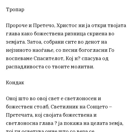
Тропар
Пророче и Претечо, Христос ни ја откри твојата
глава како божествена ризница скриена во
земјата. Затоа, собрани сите во денот на
нејзиното наоѓање, со песни богогласни Го
воспеваме Спасителот, Кој н? спасува од
распадливоста со твоите молитви.
Кондак
Оној што во овој свет е светлоносен и
божествен столб, Светилник на Сонцето –
Претечата, кој својата божествена и
светлоносна глава ? ја покажа на целата земја,
тој ги осветува оние што со вера се