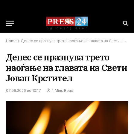
Home
»
Денес се празнува трето наоѓање на главата на Свети Јован Крстител
Денес се празнува трето
наоѓање на главата на Свети
Јован Крстител
07.06.2026 во 10:17
4 Mins Read