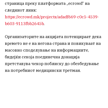
страница преку платформата „ecrowd“ на
следниот линк:
https://ecrowd.mk/projects/adadf669-c0c5-4539-
b603-9113fbb2645b
.
Организаторите на акцијата потенцираат дека
времето не е на негова страна и повикуваат на
масовно споделување на информациите,
бидејќи секоја поединечна донација
претставува чекор поблиску до обезбедување
на потребниот медицински третман.