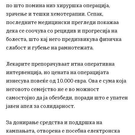
по што помина низ хируршка операција,
зрачење и тешки хемотерапии. Сепак,
последните медицински прегледи покажаа
дека се соочува со рецидив и прогресија на
болеста, што кај него предизвикува физичка
слабост и губење на рамнотежата.
Лекарите препорачуваат итна оперативна
интервенција, но цената на операцијата
изнесува повеќе од 10.000 евра. Ова е сума која
неговото семејство не е во можност
самостојно да ја обезбеди, поради што е упатен
јавен апел за солидарност.
За донирање средства и поддршка на
кампањата, отворена е посебна електронска