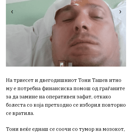
На триесет и двегодишниот Тони Ташев итно
му е потребна финансиска помош од граѓаните
за да замине на оперативен зафат, откако
болеста со која претходно се изборил повторно
се вратила.
Тони веќе еднаш се соочи со тумор на мозокот,