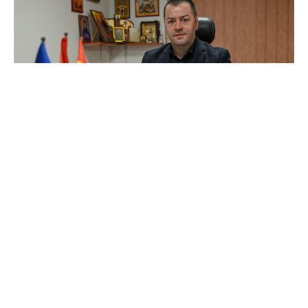
Градоначалникот на Општина Гази Баба, Бобан
Стефковски, најави реализација на повеќе од
60 нови проекти во текот на претстојното
лето, кои според неговите проценки директно
ќе го подобрат квалитетот на животот на
граѓаните во оваа локална самоуправа.