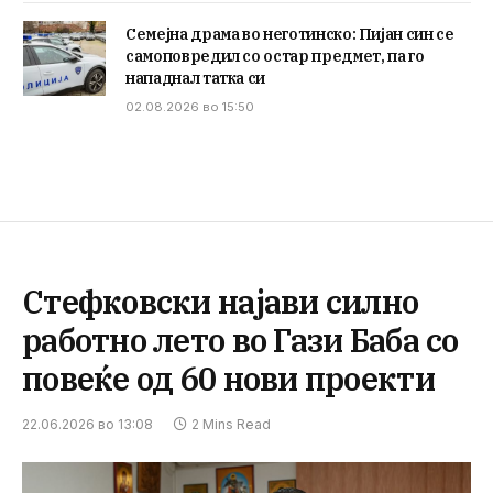
Семејна драма во неготинско: Пијан син се
самоповредил со остар предмет, па го
нападнал татка си
02.08.2026 во 15:50
Стефковски најави силно
работно лето во Гази Баба со
повеќе од 60 нови проекти
22.06.2026 во 13:08
2 Mins Read