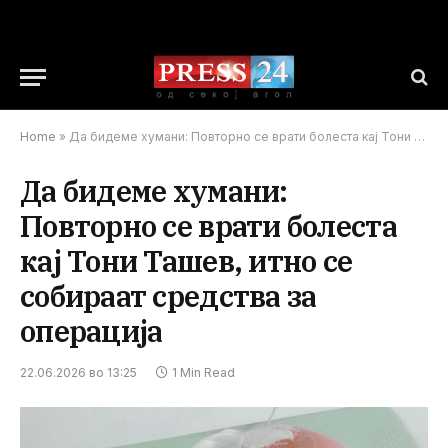
Home
»
Да бидеме хумани: Повторно се врати болеста кај Тони Ташев, итно се собираат средства за операција
Да бидеме хумани:
Повторно се врати болеста
кај Тони Ташев, итно се
собираат средства за
операција
22.06.2026 во 13:25
1 Min Read