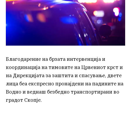
Благодарение на брзата интервенција и
координација на тимовите на Црвениот крст и
на Дирекцијата за заштита и спасување, двете
лица беа експресно пронајдени на падините на
Водно и веднаш безбедно транспортирани во
градот Скопје.