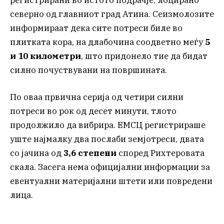
северно од главниот град Атина. Сеизмолозите
информираат дека сите потреси биле во
плитката кора, на длабочина соодветно меѓу
5
и 10 километри
, што придонело тие да бидат
силно почуствувани на површината.
По оваа првична серија од четири силни
потреси во рок од десет минути, тлото
продолжило да вибрира. ЕМСЦ регистрираше
уште најмалку два послаби земјотреси, двата
со јачина од
3,6 степени
според Рихтеровата
скала. Засега нема официјални информации за
евентуални материјални штети или повредени
лица.