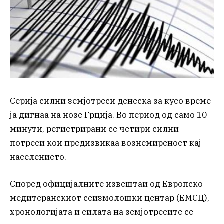
Серија силни земјотреси денеска за кусо време
ја дигнаа на нозе Грција. Во период од само 10
минути, регистрирани се четири силни
потреси кои предизвикаа вознемиреност кај
населението.
Според официјалните извештаи од Европско-
медитеранскиот сеизмолошки центар (ЕМСЦ),
хронологијата и силата на земјотресите се