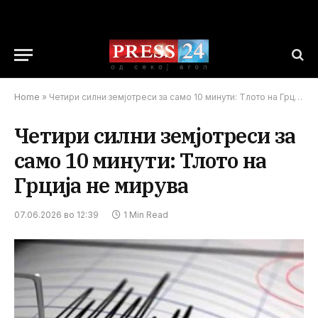
Home
»
Четири силни земјотреси за само 10 минути: Тлото на Грција не мирува
Четири силни земјотреси за
само 10 минути: Тлото на
Грција не мирува
07.06.2026 во 12:39
1 Min Read