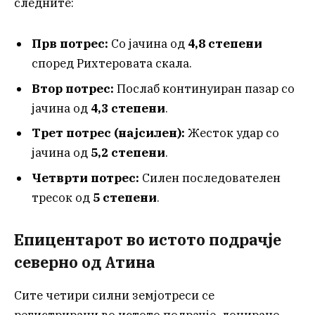
следните:
Прв потрес:
Со јачина од
4,8 степени
според Рихтеровата скала.
Втор потрес:
Послаб континуиран пазар со
јачина од
4,3 степени
.
Трет потрес (најсилен):
Жесток удар со
јачина од
5,2 степени
.
Четврти потрес:
Силен последователен
тресок од
5 степени
.
Епицентарот во истото подрачје
северно од Атина
Сите четири силни земјотреси се
регистрирани во истото подрачје, лоцирано