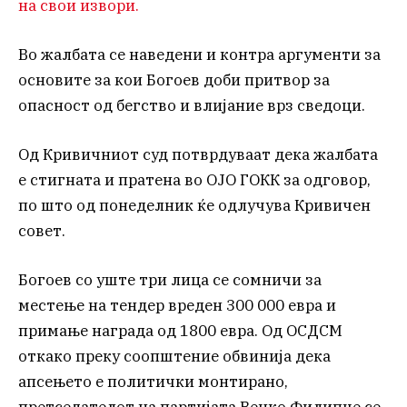
на свои извори.
Во жалбата се наведени и контра аргументи за
основите за кои Богоев доби притвор за
опасност од бегство и влијание врз сведоци.
Од Кривичниот суд потврдуваат дека жалбата
е стигната и пратена во ОЈО ГОКК за одговор,
по што од понеделник ќе одлучува Кривичен
совет.
Богоев со уште три лица се сомничи за
местење на тендер вреден 300 000 евра и
примање награда од 1800 евра. Од ОСДСМ
откако преку соопштение обвинија дека
апсењето е политички монтирано,