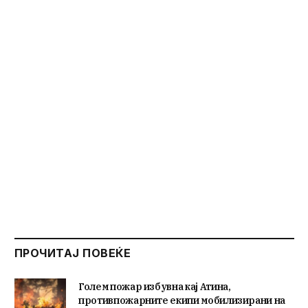
ПРОЧИТАЈ ПОВЕЌЕ
Голем пожар избувна кај Атина,
противпожарните екипи мобилизирани на