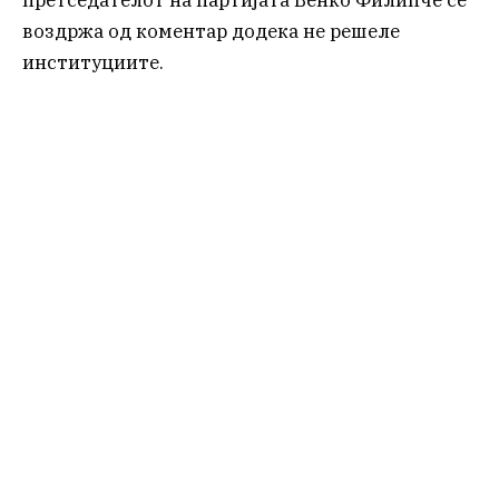
претседателот на партијата Венко Филипче се
воздржа од коментар додека не решеле
институциите.