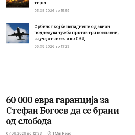
терен
05.08.2026 во 15:59
Србинот кој ќе испаднеше од авион
поднесува тужба против три компании,
случајот се сели во САД
05.08.2026 во 13:23
60 000 евра гаранција за
Стефан Богоев да се брани
од слобода
07.06.2026 во 12:33
1 Min Read