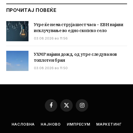
ПРОЧИТАЈ ПОВЕЌЕ
Утре ќе нема струја шест часа – ЕВН најави
исклучување во едно скопско село
03.08.2026 во 11:56
УХМР најави дожд, од утре следува нов
топлотен бран
03.08.2026 во 11:50
Facebook
X
Instagram
(Twitter)
НАСЛОВНА
НАЈНОВО
ИМПРЕСУМ
МАРКЕТИНГ