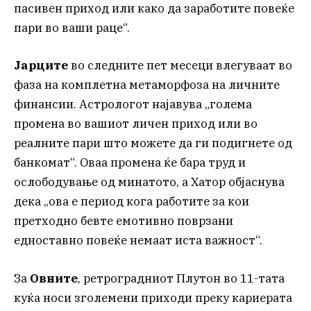
пасивен приход или како да заработите повеќе
пари во ваши раце“.
Јарците
во следните пет месеци влегуваат во
фаза на комплетна метаморфоза на личните
финансии. Астрологот најавува „голема
промена во вашиот личен приход или во
реалните пари што можете да ги подигнете од
банкомат“. Оваа промена ќе бара труд и
ослободување од минатото, а Хатор објаснува
дека „ова е период кога работите за кои
претходно бевте емотивно поврзани
едноставно повеќе немаат иста важност“.
За
Овните
, ретроградниот Плутон во 11-тата
куќа носи зголемени приходи преку кариерата