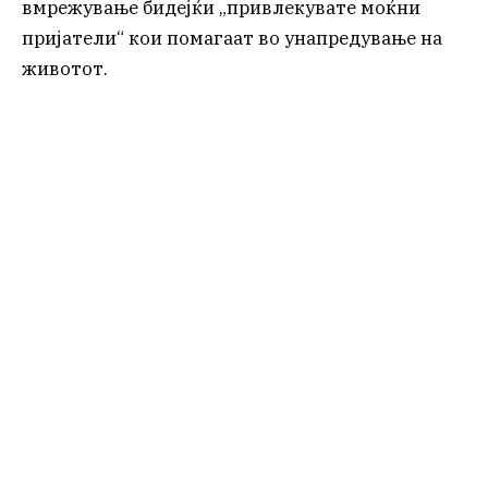
вмрежување бидејќи „привлекувате моќни
пријатели“ кои помагаат во унапредување на
животот.