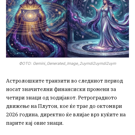
ФОТО: Gemini_Generated_Image_2uymdi2uymdi2uym
Астролошките транзити во следниот период
носат значителни финансиски промени за
четири знаци од зодијакот. Ретроградното
движење на Плутон, кое ќе трае до октомври
2026 година, директно ќе влијае врз куќите на
парите кај овие знаци.