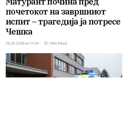
Матурант почина пред
почетокот на завршниот
испит – трагедија ја потресе
Чешка
26.05.2026 во 11:06
1 Min Read