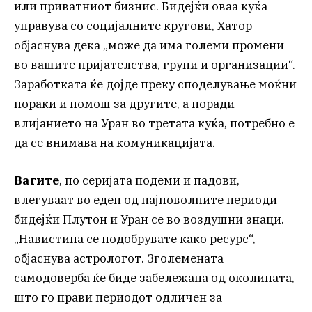
или приватниот бизнис. Бидејќи оваа куќа
управува со социјалните кругови, Хатор
објаснува дека „може да има големи промени
во вашите пријателства, групи и организации“.
Заработката ќе дојде преку споделување моќни
пораки и помош за другите, а поради
влијанието на Уран во третата куќа, потребно е
да се внимава на комуникацијата.
Вагите
, по серијата подеми и падови,
влегуваат во еден од најповолните периоди
бидејќи Плутон и Уран се во воздушни знаци.
„Навистина се подобрувате како ресурс“,
објаснува астрологот. Зголемената
самодоверба ќе биде забележана од околината,
што го прави периодот одличен за