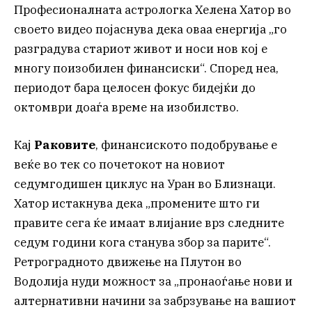
Професионалната астрологка Хелена Хатор во
своето видео појаснува дека оваа енергија „го
разградува стариот живот и носи нов кој е
многу поизобилен финансиски“. Според неа,
периодот бара целосен фокус бидејќи до
октомври доаѓа време на изобилство.
Кај
Раковите
, финансиското подобрување е
веќе во тек со почетокот на новиот
седумгодишен циклус на Уран во Близнаци.
Хатор истакнува дека „промените што ги
правите сега ќе имаат влијание врз следните
седум години кога станува збор за парите“.
Ретроградното движење на Плутон во
Водолија нуди можност за „пронаоѓање нови и
алтернативни начини за забрзување на вашиот