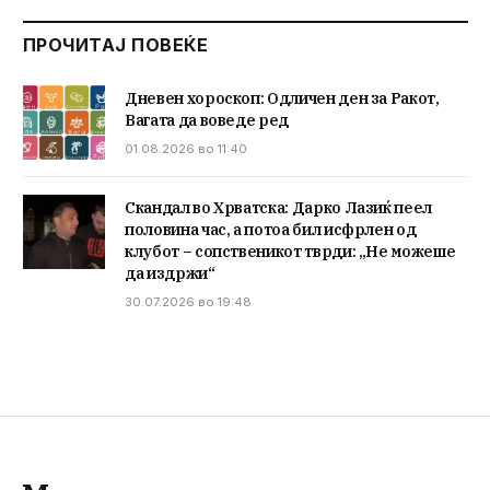
ПРОЧИТАЈ ПОВЕЌЕ
Дневен хороскоп: Одличен ден за Ракот,
Вагата да воведе ред
01.08.2026 во 11:40
Скандал во Хрватска: Дарко Лазиќ пеел
половина час, а потоа бил исфрлен од
клубот – сопственикот тврди: „Не можеше
да издржи“
30.07.2026 во 19:48