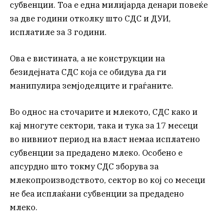
субвенции. Тоа е една милијарда денари повеќе
за две години отколку што СДС и ДУИ,
исплатиле за 3 години.
Ова е вистината, а не конструкции на
безидејната СДС која се обидува да ги
манипулира земјоделците и граѓаните.
Во однос на сточарите и млекото, СДС како и
кај многуте сектори, така и тука за 17 месеци
во нивниот период на власт немаа исплатено
субвенции за предадено млеко. Особено е
апсурдно што токму СДС зборува за
млекопроизводството, сектор во кој со месеци
не беа исплаќани субвенции за предадено
млеко.