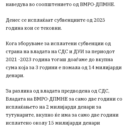
наведува во соопштението од ВМРО-ДПМНЕ.
Денес се исплаќаат субвенциите од 2025
година кои се тековни.
Кога зборуваме за исплатени субвенции од
страна на владата на СДС и ДУИ за периодот
2021 -2023 година тогаш доаѓаме до вкупна
сума која за 3 години е помала од 14 милијарди
денари.
За разлика од владата предводена од СДС,
Владата на ВМРО-ДПМНЕ за само две години со
исплаќањето на 2 милијарди денари за
тутунарите, вкупно ќе има за само две години
исплатено околу 15 милијарди денари