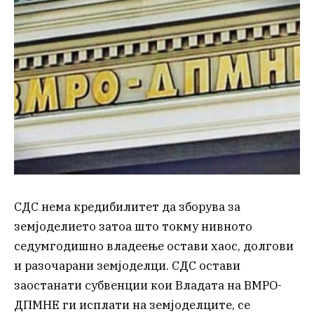
СДС нема кредибилитет да зборува за
земјоделието затоа што токму нивното
седумгодишно владеење остави хаос, долгови
и разочарани земјоделци. СДС остави
заостанати субвенции кои Владата на ВМРО-
ДПМНЕ ги исплати на земјоделците, се