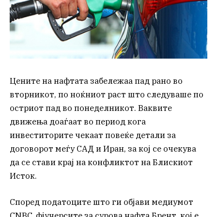
Цените на нафтата забележаа пад рано во
вторникот, по ноќниот раст што следуваше по
остриот пад во понеделникот. Ваквите
движења доаѓаат во период кога
инвеститорите чекаат повеќе детали за
договорот меѓу САД и Иран, за кој се очекува
да се стави крај на конфликтот на Блискиот
Исток.
Според податоците што ги објави медиумот
CNBC, фјучерсите за сурова нафта Брент, кој е