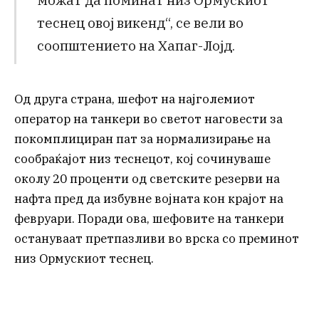
теснец овој викенд“, се вели во
соопштението на Хапаг-Лојд.
Од друга страна, шефот на најголемиот
оператор на танкери во светот наговести за
покомплициран пат за нормализирање на
сообраќајот низ теснецот, кој сочинуваше
околу 20 проценти од светските резерви на
нафта пред да избувне војната кон крајот на
февруари. Поради ова, шефовите на танкери
остануваат претпазливи во врска со преминот
низ Ормускиот теснец.