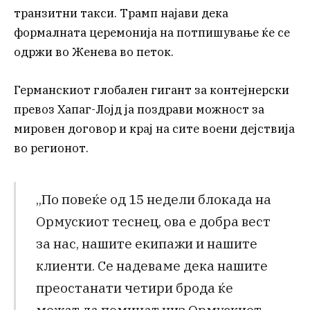
транзитни такси. Трамп најави дека
формалната церемонија на потпишување ќе се
одржи во Женева во петок.
Германскиот глобален гигант за контејнерски
превоз Хапаг-Лојд ја поздрави можност за
мировен договор и крај на сите воени дејствија
во регионот.
„По повеќе од 15 недели блокада на
Ормускиот теснец, ова е добра вест
за нас, нашите екипажи и нашите
клиенти. Се надеваме дека нашите
преостанати четири брода ќе
можат да поминат низ Ормускиот