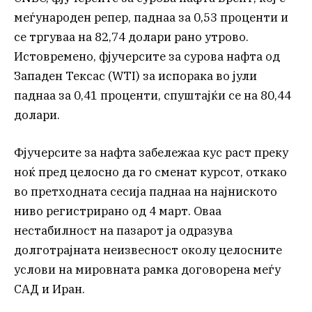
меѓународен репер, паднаа за 0,53 проценти и
се тргуваа на 82,74 долари рано утрово.
Истовремено, фјучерсите за сурова нафта од
Западен Тексас (WTI) за испорака во јули
паднаа за 0,41 проценти, спуштајќи се на 80,44
долари.
Фјучерсите за нафта забележаа кус раст преку
ноќ пред целосно да го сменат курсот, откако
во претходната сесија паднаа на најниското
ниво регистрирано од 4 март. Оваа
нестабилност на пазарот ја одразува
долготрајната неизвесност околу целосните
услови на мировната рамка договорена меѓу
САД и Иран.