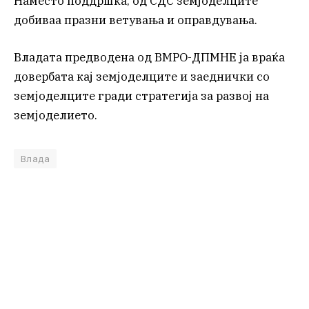
Наместо поддршка, од СДС земјоделците
добиваа празни ветувања и оправдувања.
Владата предводена од ВМРО-ДПМНЕ ја враќа
довербата кај земјоделците и заеднички со
земјоделците гради стратегија за развој на
земјоделието.
Влада