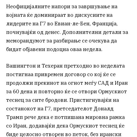
Неофицијалните напори за завршување на
војната ќе доминираат во дискусиите на
лидерите на Г7 во Евиан-ле-Бен, Франција,
почнувајќи од денес. Дополнителни детали за
меморандумот за разбирање се очекува да
бидат објавени подоцна оваа недела.
Вашингтон и Техеран претходно во неделата
постигнаа привремен договор со кој ќе се
продолжи прекинот на огнот меѓу САД и Иран
за 60 дена и повторно ќе се отвори Ормускиот
теснец за сите бродови. Пристигнувајќи на
состанокот на Г7, претседателот Доналд
Трамп рече дека е потпишана мировна рамка
со Иран, додавајќи дека Ормускиот теснец ќе
биде целосно отворен во петок, без ирански