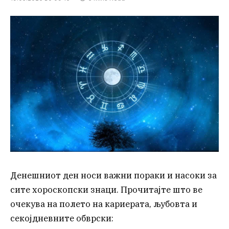
Денешниот ден носи важни пораки и насоки за
сите хороскопски знаци. Прочитајте што ве
очекува на полето на кариерата, љубовта и
секојдневните обврски: