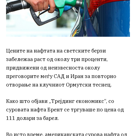
Цените на нафтата на светските берзи
забележаа раст од околу три проценти,
придвижени од неизвесноста околу
преговорите меѓу САД и Иран за повторно
отворање на клучниот Ормутски теснец.
Како што објави „Трејдинг економикс“, со
суровата нафта Брент се тргуваше по цена од
111 долари за барел.
Во исто време, американската сурова нафта од