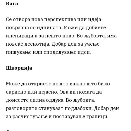
Вага
Се отвора нова перспектива или идеја
поврзана со иднината. Може да добиете
инспирација за нешто ново. Во љубовта, има
повеќе леснотија. Добар ден за учење,
пишување или споделување идеи.
Шкорпија
Може да откриете нешто важно што било
скриено или нејасно. Ова ви помага да
донесете силна одлука. Во љубовта,
разговорите стануваат подлабоки. Добар ден
за расчистување и поставување граници.