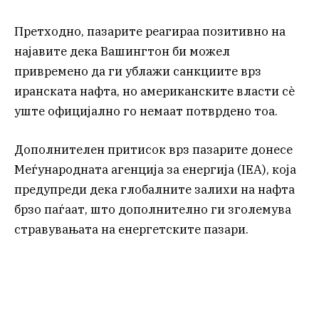
Претходно, пазарите реагираа позитивно на
најавите дека Вашингтон би можел
привремено да ги ублажи санкциите врз
иранската нафта, но американските власти сè
уште официјално го немаат потврдено тоа.
Дополнителен притисок врз пазарите донесе
Меѓународната агенција за енергија (IEA), која
предупреди дека глобалните залихи на нафта
брзо паѓаат, што дополнително ги зголемува
стравувањата на енергетските пазари.