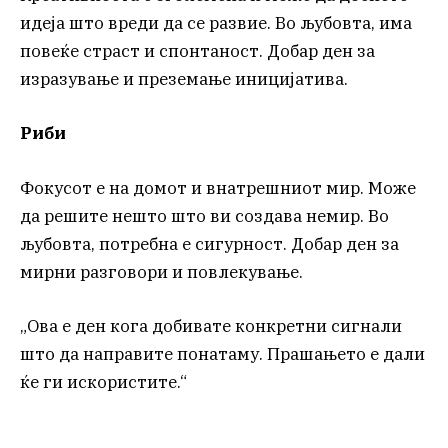
идеја што вреди да се развие. Во љубовта, има
повеќе страст и спонтаност. Добар ден за
изразување и преземање иницијатива.
Риби
Фокусот е на домот и внатрешниот мир. Може
да решите нешто што ви создава немир. Во
љубовта, потребна е сигурност. Добар ден за
мирни разговори и повлекување.
„Ова е ден кога добивате конкретни сигнали
што да направите понатаму. Прашањето е дали
ќе ги искористите.“