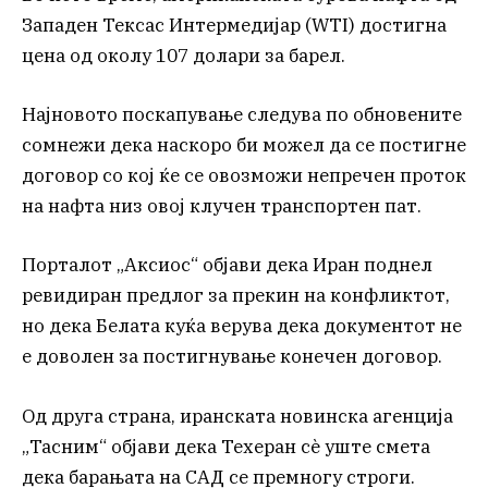
Западен Тексас Интермедијар (WTI) достигна
цена од околу 107 долари за барел.
Најновото поскапување следува по обновените
сомнежи дека наскоро би можел да се постигне
договор со кој ќе се овозможи непречен проток
на нафта низ овој клучен транспортен пат.
Порталот „Аксиос“ објави дека Иран поднел
ревидиран предлог за прекин на конфликтот,
но дека Белата куќа верува дека документот не
е доволен за постигнување конечен договор.
Од друга страна, иранската новинска агенција
„Тасним“ објави дека Техеран сè уште смета
дека барањата на САД се премногу строги.