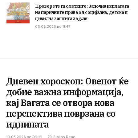
Проверете ги сметките: Започна исплатата
на паричните права од социјална, детска и
цивилна заштита за јули
06.08.2026 во 11:47
Дневен хороскоп: Овенот ќе
добие важна информација,
кај Вагата се отвора нова
перспектива поврзана со
иднината
19.05.2026 во 09:16
3 Mins Read