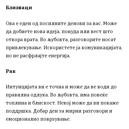
Близнаци
Ова е еден од посилните денови за вас. Може
да добиете нова идеја, понуда или вест што
отвора врата. Во љубовта, разговорите носат
привлекување. Искористете ја комуникацијата,
но не расфрлајте енергија.
Рак
Интуицијата ви е точна и може да ве води до
правилна одлука. Во љубовта, има повеќе
топлина и блискост. Некој може да ви покаже
поддршка. Добар ден за мирни разговори и
емоционално поврзување.