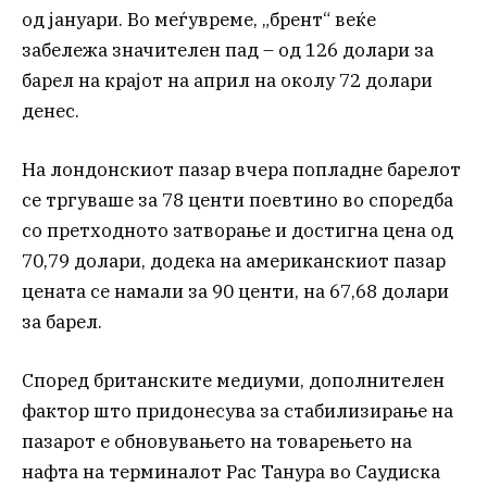
од јануари. Во меѓувреме, „брент“ веќе
забележа значителен пад – од 126 долари за
барел на крајот на април на околу 72 долари
денес.
На лондонскиот пазар вчера попладне барелот
се тргуваше за 78 центи поевтино во споредба
со претходното затворање и достигна цена од
70,79 долари, додека на американскиот пазар
цената се намали за 90 центи, на 67,68 долари
за барел.
Според британските медиуми, дополнителен
фактор што придонесува за стабилизирање на
пазарот е обновувањето на товарењето на
нафта на терминалот Рас Танура во Саудиска