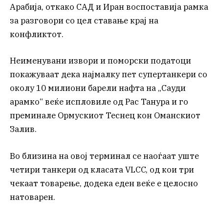
Арабија, откако САД и Иран воспоставија рамка
за разговори со цел ставање крај на
конфликтот.
Неименувани извори и поморски податоци
покажуваат дека најмалку пет супертанкери со
околу 10 милиони барели нафта на „Сауди
арамко“ веќе испловиле од Рас Танура и го
преминале Ормускиот Теснец кон Оманскиот
Залив.
Во близина на овој терминал се наоѓаат уште
четири танкери од класата VLCC, од кои три
чекаат товарење, додека еден веќе е целосно
натоварен.