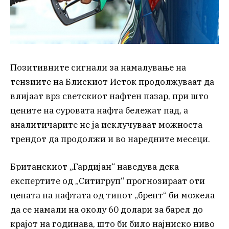
Позитивните сигнали за намалување на
тензиите на Блискиот Исток продолжуваат да
влијаат врз светскиот нафтен пазар, при што
цените на суровата нафта бележат пад, а
аналитичарите не ја исклучуваат можноста
трендот да продолжи и во наредните месеци.
Британскиот „Гардијан“ наведува дека
експертите од „Ситигруп“ прогнозираат оти
цената на нафтата од типот „брент“ би можела
да се намали на околу 60 долари за барел до
крајот на годинава, што би било најниско ниво