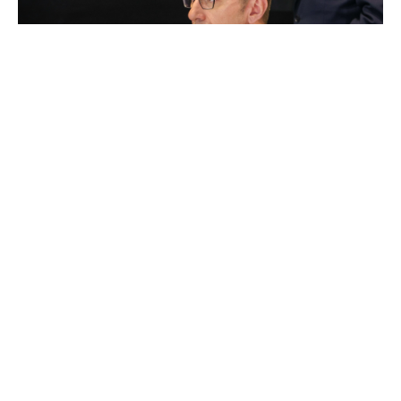
Фејсбук, Христијан Мицкоски
Во последните години поимот „одржливост“
стана еден од најчесто употребуваните во
светската економија, но зад него стои многу
повеќе од регулативи и стандарди, порача
премиерот Христијан Мицкоски во обраќањето
на форумот „Претворање на одржливоста во
конкурентност: Градење отпорни бизниси во