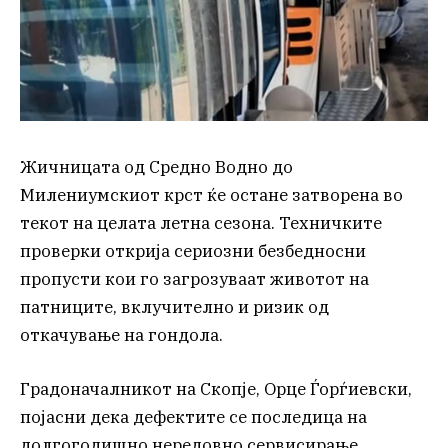
Жичницата од Средно Водно до
Милениумскиот крст ќе остане затворена во
текот на целата летна сезона. Техничките
проверки открија сериозни безбедносни
пропусти кои го загрозуваат животот на
патниците, вклучително и ризик од
откачување на гондола.
Градоначалникот на Скопје, Орце Ѓорѓиевски,
појасни дека дефектите се последица на
долгогодишно нередовно сервисирање.