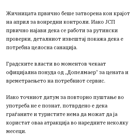
Жичницата првично беше затворена кон крајот
на април за вонредни контроли. Иако ЈСП
првично најави дека се работи за рутински
проверки, деталниот извештај покажа дека е
потребна целосна санација.
Градските власти во моментов чекаат
официјална понуда од „Допелмаер“ за цената и
времетраењето на потребниот сервис.
Иако точниот датум за повторно пуштање во
употреба не е познат, потврдено е дека
граѓаните и туристите нема да можат да ја
користат оваа атракција во наредните неколку
месеци.