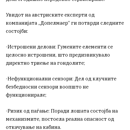
Увидот на австриските експерти од
компанијата „Допелмаер“ ги потврди следните
состојби:
-Истрошени делови: Гумените елементи се
целосно истрошени, што предизвикувало
директно триење на гондолите;
-Нефункционални сензори: Дел од клучните
безбедносни сензори воопшто не
функционирале;
-Ризик од паѓање: Поради лошата состојба на
механизмите, постоела реална опасност од
откачување на кабина.