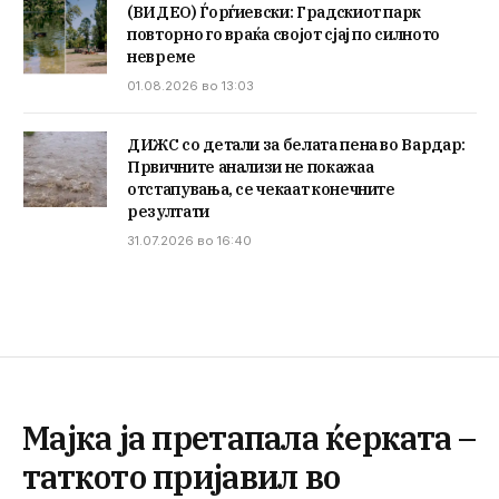
(ВИДЕО) Ѓорѓиевски: Градскиот парк
повторно го враќа својот сјај по силното
невреме
01.08.2026 во 13:03
ДИЖС со детали за белата пена во Вардар:
Првичните анализи не покажаа
отстапувања, се чекаат конечните
резултати
31.07.2026 во 16:40
Мајка ја претапала ќерката –
таткото пријавил во