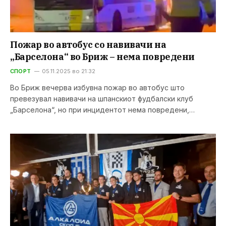
Пожар во автобус со навивачи на
„Барселона“ во Бриж – нема повредени
СПОРТ
05.11.2025 во 21:32
Во Бриж вечерва избувна пожар во автобус што
превезувал навивачи на шпанскиот фудбалски клуб
„Барселона“, но при инцидентот нема повредени,…