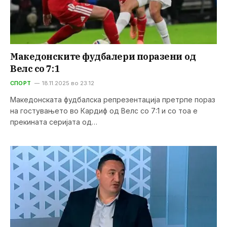
Македонските фудбалери поразени од
Велс со 7:1
СПОРТ
18.11.2025 во 23:12
Македонската фудбалска репрезентација претрпе пораз
на гостувањето во Кардиф од Велс со 7:1 и со тоа е
прекината серијата од…