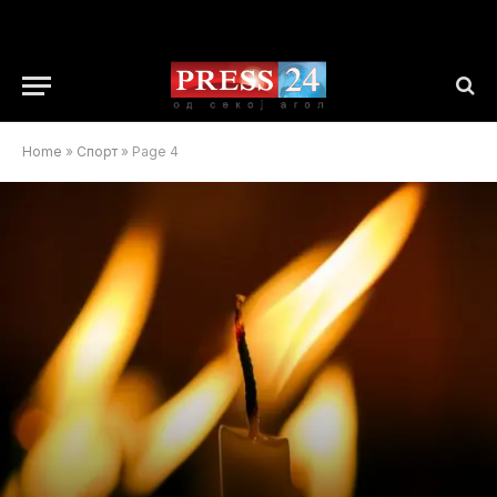
Home
»
Спорт
»
Page 4