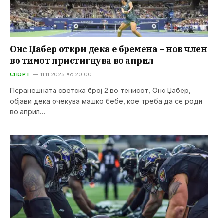
Онс Џабер откри дека е бремена – нов член
во тимот пристигнува во април
СПОРТ
11.11.2025 во 20:00
Поранешната светска број 2 во тенисот, Онс Џабер,
објави дека очекува машко бебе, кое треба да се роди
во април…