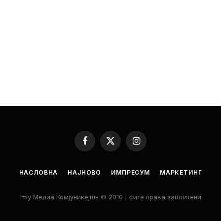
Facebook
X
Instagram
(Twitter)
НАСЛОВНА
НАЈНОВО
ИМПРЕСУМ
МАРКЕТИНГ
Њу Медиа Комјуникејшн © 2010 | сите права заштитени