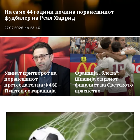
На само 44 години почина поранешниот
фудбалер на Реал Мадрид
27.07.2026 во 23:40
Укинат притворот на
Франција „бледа“:
поранешниот
Шпанија е првиот
претседател на ФФМ –
финалист на Светското
Пуштен со гаранција
првенство