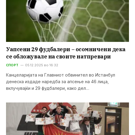
Уапсени 29 фудбалери – осомничени дека
се обложувале на своите натпревари
СПОРТ
05.12.2025 во 16:32
Канцеларијата на Главниот обвинител во Истанбул
денеска издаде наредба за апсење на 46 лица,
вклучувајќи и 29 фудбалери, како дел…