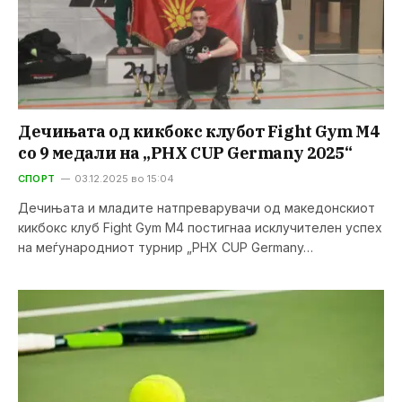
Дечињата од кикбокс клубот Fight Gym M4
со 9 медали на „PHX CUP Germany 2025“
СПОРТ
03.12.2025 во 15:04
Дечињата и младите натпреварувачи од македонскиот
кикбокс клуб Fight Gym M4 постигнаа исклучителен успех
на меѓународниот турнир „PHX CUP Germany…