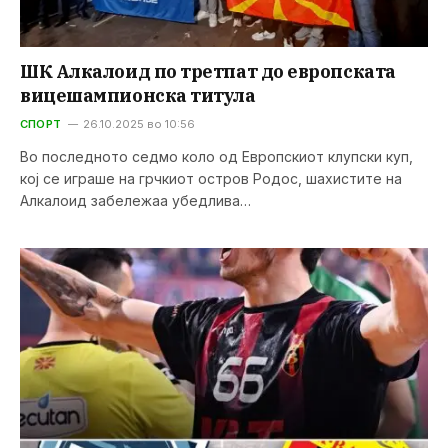
ШК Алкалоид по третпат до европската
вицешампионска титула
СПОРТ
26.10.2025 во 10:56
Во последното седмо коло од Европскиот клупски куп,
кој се играше на грчкиот остров Родос, шахистите на
Алкалоид забележаа убедлива…