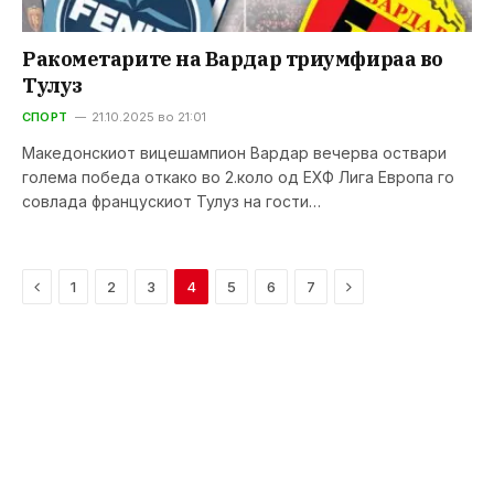
Ракометарите на Вардар триумфираа во
Тулуз
СПОРТ
21.10.2025 во 21:01
Македонскиот вицешампион Вардар вечерва оствари
голема победа откако во 2.коло од ЕХФ Лига Европа го
совлада францускиот Тулуз на гости…
Previous
Next
1
2
3
4
5
6
7