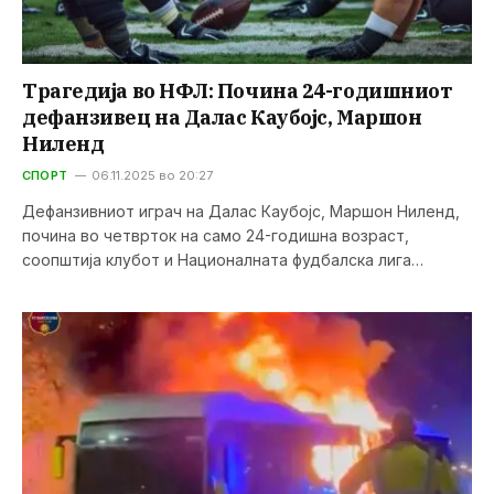
Трагедија во НФЛ: Почина 24-годишниот
дефанзивец на Далас Каубојс, Маршон
Ниленд
СПОРТ
06.11.2025 во 20:27
Дефанзивниот играч на Далас Каубојс, Маршон Ниленд,
почина во четврток на само 24-годишна возраст,
соопштија клубот и Националната фудбалска лига…