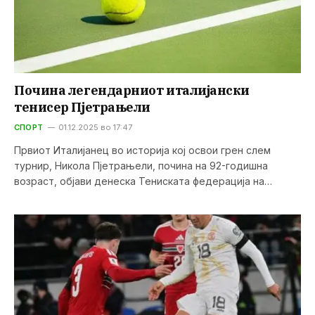
Почина легендарниот италијански
тенисер Пјетрањели
СПОРТ
01.12.2025 во 17:47
Првиот Италијанец во историја кој освои грен слем
турнир, Никола Пјетрањели, почина на 92-годишна
возраст, објави денеска Тениската федерација на…