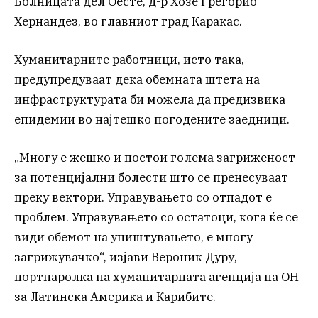
Болницата дел Оесте, д-р Хозе Грегорио
Хернандез, во главниот град Каракас.
Хуманитарните работници, исто така,
предупредуваат дека обемната штета на
инфраструктурата би можела да предизвика
епидемии во најтешко погодените заедници.
„Многу е жешко и постои голема загриженост
за потенцијални болести што се пренесуваат
преку вектори. Управувањето со отпадот е
проблем. Управувањето со остатоци, кога ќе се
види обемот на уништувањето, е многу
загрижувачко“, изјави Вероник Дуру,
портпаролка на хуманитарната агенција на ОН
за Латинска Америка и Карибите.