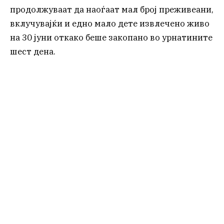
продолжуваат да наоѓаат мал број преживеани,
вклучувајќи и едно мало дете извлечено живо
на 30 јуни откако беше закопано во урнатините
шест дена.