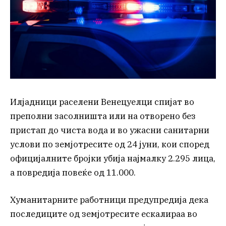
Илјадници раселени Венецуелци спијат во
преполни засолништа или на отворено без
пристап до чиста вода и во ужасни санитарни
услови по земјотресите од 24 јуни, кои според
официјалните бројки убија најмалку 2.295 лица,
а повредија повеќе од 11.000.
Хуманитарните работници предупредија дека
последиците од земјотресите ескалираа во