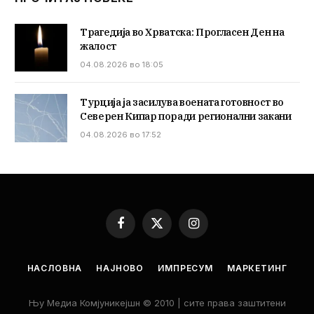
Трагедија во Хрватска: Прогласен Ден на
жалост
04.08.2026 во 18:05
Турција ја засилува воената готовност во
Северен Кипар поради регионални закани
04.08.2026 во 17:52
Facebook
X
Instagram
(Twitter)
НАСЛОВНА
НАЈНОВО
ИМПРЕСУМ
МАРКЕТИНГ
Њу Медиа Комјуникејшн © 2010 | сите права заштитени