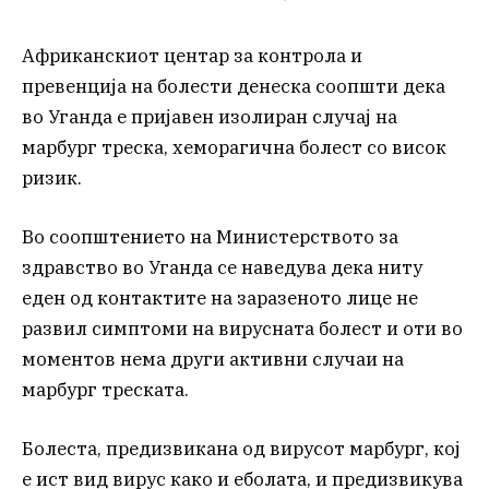
Африканскиот центар за контрола и
превенција на болести денеска соопшти дека
во Уганда е пријавен изолиран случај на
марбург треска, хеморагична болест со висок
ризик.
Во соопштението на Министерството за
здравство во Уганда се наведува дека ниту
еден од контактите на заразеното лице не
развил симптоми на вирусната болест и оти во
моментов нема други активни случаи на
марбург треската.
Болеста, предизвикана од вирусот марбург, кој
е ист вид вирус како и еболата, и предизвикува