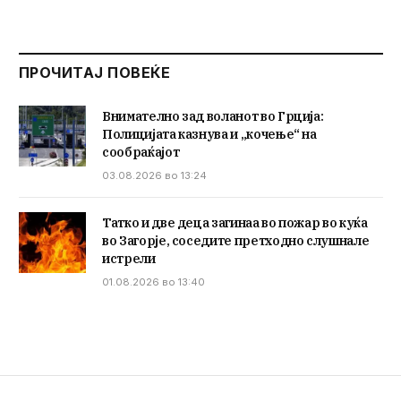
ПРОЧИТАЈ ПОВЕЌЕ
Внимателно зад воланот во Грција:
Полицијата казнува и „кочење“ на
сообраќајот
03.08.2026 во 13:24
Татко и две деца загинаа во пожар во куќа
во Загорје, соседите претходно слушнале
истрели
01.08.2026 во 13:40