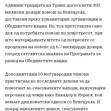
Администрацијата на Трамп досега вети 300
милиони долари помош за Венецуела,
доставени преку хуманитарни организации и
Обединетите нации. Но, тоа претставува само
дел од потребната помош по земјотресот, при
што материјалната штета од потресите се
проценува на повеќе од 6,7 милијарди долари,
според сателитска анализа на Програмата за
развој на Обединетите нации.
Дополнителни 50 меѓународни тимови
пристигнаа во последните денови за да
помогнат во спасувачките напори, вклучувајќи
персонал од земји како Еквадор и Израел, кои
немаат дипломатски односи со Венецуела. И
покрај намалените шанси, спасувачите