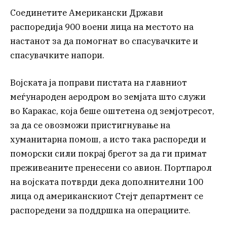
Соединетите Американски Држави
распоредија 900 воени лица на местото на
настанот за да помогнат во спасувачките и
спасувачките напори.
Војската ја поправи пистата на главниот
меѓународен аеродром во земјата што служи
во Каракас, која беше оштетена од земјотресот,
за да се овозможи пристигнување на
хуманитарна помош, а исто така распореди и
поморски сили покрај брегот за да ги примат
преживеаните пренесени со авион. Портпарол
на војската потврди дека дополнителни 100
лица од американскиот Стејт департмент се
распоредени за поддршка на операциите.