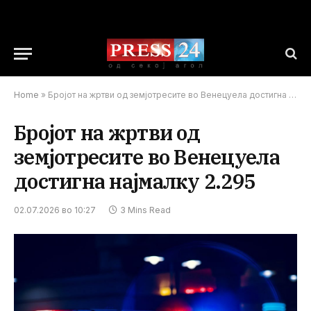
Home
»
Бројот на жртви од земјотресите во Венецуела достигна најмалку 2.295
Бројот на жртви од
земјотресите во Венецуела
достигна најмалку 2.295
02.07.2026 во 10:27
3 Mins Read