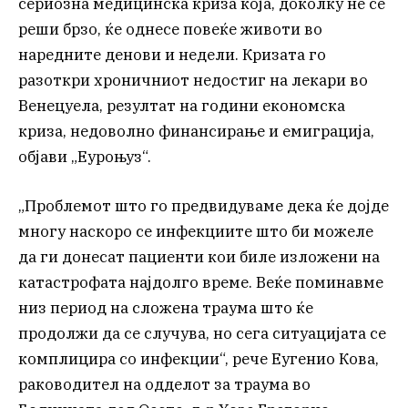
сериозна медицинска криза која, доколку не се
реши брзо, ќе однесе повеќе животи во
наредните денови и недели. Кризата го
разоткри хроничниот недостиг на лекари во
Венецуела, резултат на години економска
криза, недоволно финансирање и емиграција,
објави „Еуроњуз“.
„Проблемот што го предвидуваме дека ќе дојде
многу наскоро се инфекциите што би можеле
да ги донесат пациенти кои биле изложени на
катастрофата најдолго време. Веќе поминавме
низ период на сложена траума што ќе
продолжи да се случува, но сега ситуацијата се
комплицира со инфекции“, рече Еугенио Кова,
раководител на одделот за траума во