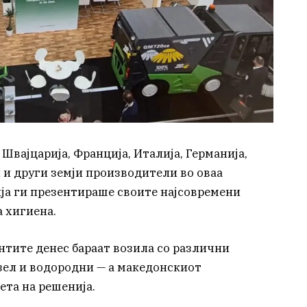
Швајцарија, Франција, Италија, Германија,
и други земји производители во оваа
ја ги презентираше своите најсовремени
 хигиена.
нтите денес бараат возила со различни
зел и водородни — а македонскиот
та на решенија.