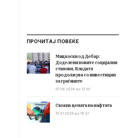
ПРОЧИТАЈ ПОВЕЌЕ
Мицкоски од Дебар:
Доделени новите социјални
станови, Владата
продолжува со инвестиции
за граѓаните
01.08.2026 во 12:55
Скокна цената на нафтата
31.07.2026 во 19:37