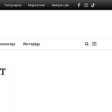
Популарно
Маркетинг
Импресум
Facebook
Instagram
TikTok
нологија
Интервју
АТ