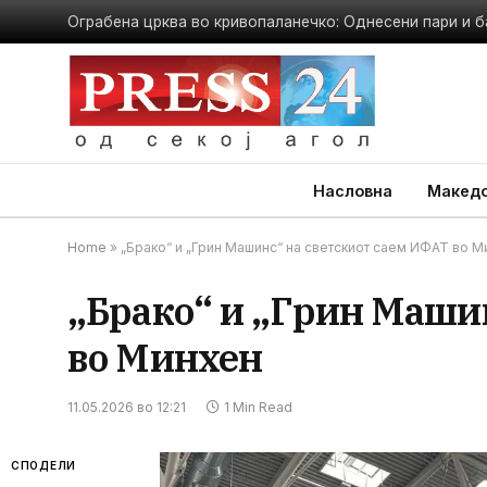
Ограбена црква во кривопаланечко: Однесени пари и б
Насловна
Македо
Home
»
„Брако“ и „Грин Машинс“ на светскиот саем ИФАТ во М
„Брако“ и „Грин Маши
во Минхен
11.05.2026 во 12:21
1 Min Read
СПОДЕЛИ