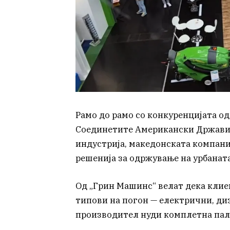
Рамо до рамо со конкуренцијата од 
Соединетите Американски Држави 
индустрија, македонската компани
решенија за одржување на урбаната
Од „Грин Машинс“ велат дека клие
типови на погон — електрични, ди
производител нуди комплетна пале