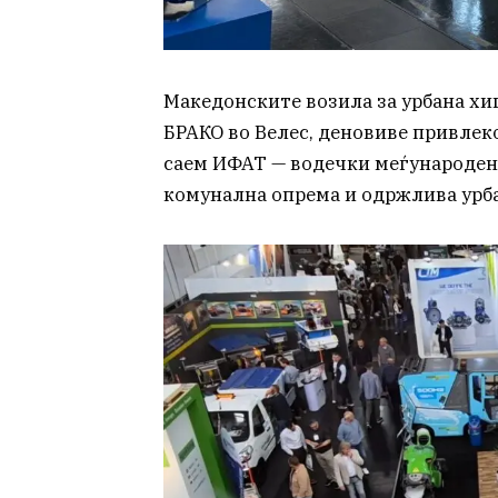
Македонските возила за урбана хи
БРАКО во Велес, деновиве привлек
саем ИФАТ — водечки меѓународен 
комунална опрема и одржлива урб