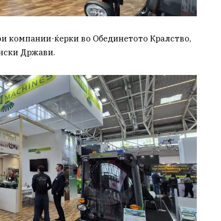
ои компании-ќерки во Обединетото Кралство,
нски Држави.