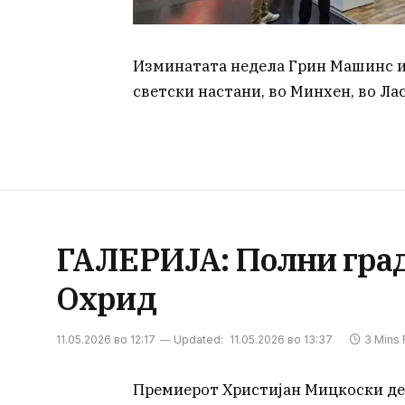
Изминатата недела Грин Машинс и
светски настани, во Минхен, во Лас
ГАЛЕРИЈА: Полни град
Охрид
11.05.2026 во 12:17
Updated:
11.05.2026 во 13:37
3 Mins
Премиерот Христијан Мицкоски де