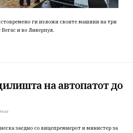
стовремено ги изложи своите машини на три
 Вегас и во Ливерпул.
илишта на автопатот до
 Read
неска заедно со вицепремиерот и министер за