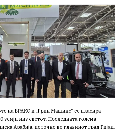
то на БРАКО и „Грин Машинс“ се пласира
60 земји низ светот. Последната голема
иска Арабија, поточно во главниот град Ријад,