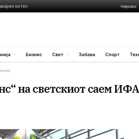
Најново
акарен котел
нија
Бизнис
Свет
Забава
Спорт
Тех
инхен
нс“ на светскиот саем ИФ