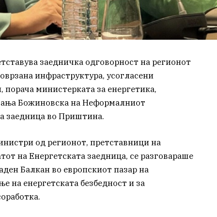
етставува заедничка одговорност на регионот
поврзана инфраструктура, усогласени
 порача министерката за енергетика,
Сања Божиновска на Неформалниот
а заедница во Приштина.
министри од регионот, претставници на
тот на Енергетската заедница, се разговараше
паден Балкан во европскиот пазар на
ење на енергетската безбедност и за
оработка.