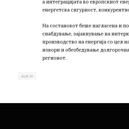
а интеграцијата во европскиот ен
енергетска сигурност, конкурентн
На состанокот беше нагласена и п
снабдување, зајакнување на инте
производство на енергија со цел 
извори и обезбедување долгорочна
регионот.
Just In