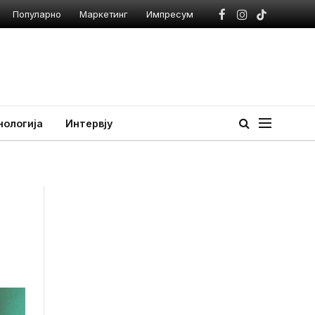
Популарно
Маркетинг
Импресум
Facebook
Instagram
TikTok
нологија
Интервју