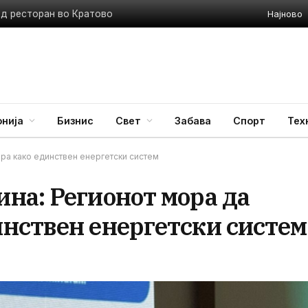
Најново
ед ресторан во Кратово
нија
Бизнис
Свет
Забава
Спорт
Тех
ра како единствен енергетски систем
на: Регионот мора да
нствен енергетски систем