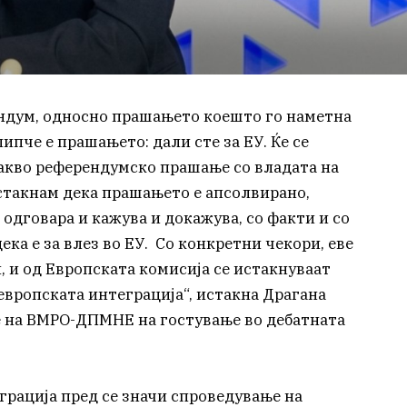
ендум, односно прашањето коешто го наметна
ипче е прашањето: дали сте за ЕУ. Ќе се
акво референдумско прашање со владата на
истакнам дека прашањето е апсолвирано,
одговара и кажува и докажува, со факти и со
ка е за влез во ЕУ. Со конкретни чекори, еве
 и од Европската комисија се истакнуваат
европската интеграција“, истакна Драгана
е на ВМРО-ДПМНЕ на гостување во дебатната
грација пред се значи спроведување на