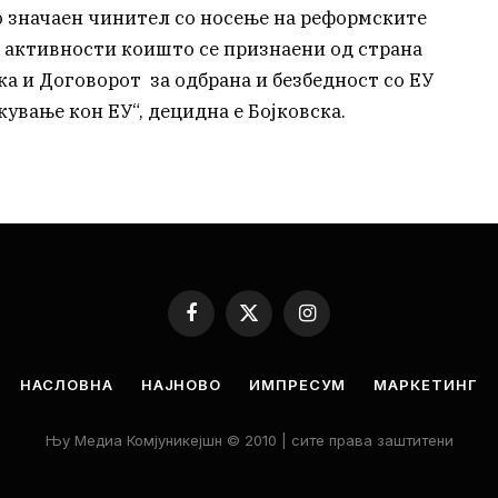
 значаен чинител со носење на реформските
и активности коишто се признаени од страна
а и Договорот за одбрана и безбедност со ЕУ
жување кон ЕУ“, децидна е Бојковска.
Facebook
X
Instagram
(Twitter)
НАСЛОВНА
НАЈНОВО
ИМПРЕСУМ
МАРКЕТИНГ
Њу Медиа Комјуникејшн © 2010 | сите права заштитени