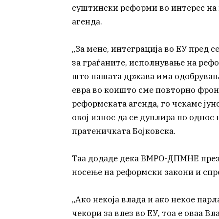
суштински реформи во интерес на
агенда.
„За мене, интеграција во ЕУ пред 
за граѓаните, исполнување на рефо
што нашата држава има одобрување
евра во коишто сме повторно фрон
реформската агенда, го чекаме ју
овој износ да се дуплира по однос
пратеничката Бојковска.
Таа додаде дека ВМРО-ДПМНЕ презе
носење на реформски закони и спр
„Ако некоја влада и ако некое па
чекори за влез во ЕУ, тоа е оваа 