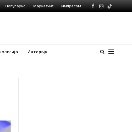
Популарно
Маркетинг
Импресум
Facebook
Instagram
TikTok
нологија
Интервју