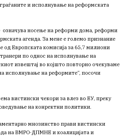
 граѓаните и исполнување на реформската
се означува носење на реформи дома, реформи
рмската агенда. За мене е големо признание
 од Европската комисија за 65,7 милиони
транери по однос на исполнување на
нскиот извештај во којшто повторно очекуваме
 на исполнување на реформите“, посочи
ма вистински чекори за влез во ЕУ, преку
оведување на конректни политики.
рламентарно мнозинство прави вистински
Влада на ВМРО-ДПМНЕ и коалицијата и