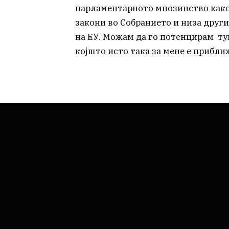
парламентарното мнозинство како
закони во Собранието и низа друг
на ЕУ. Можам да го потенцирам тук
којшто исто така за мене е прибли