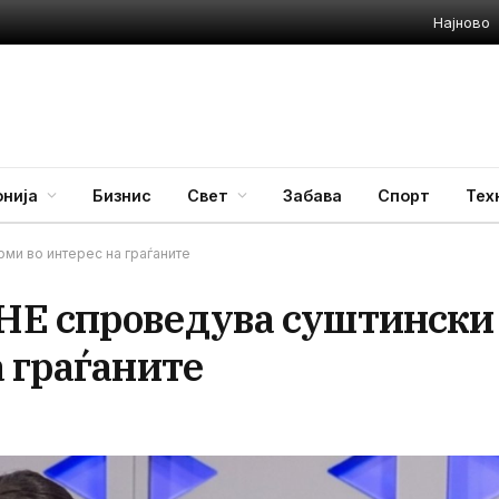
Најново
нија
Бизнис
Свет
Забава
Спорт
Тех
и во интерес на граѓаните
НЕ спроведува суштински
 граѓаните