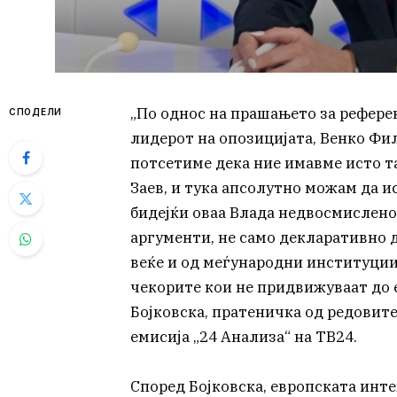
„По однос на прашањето за рефер
СПОДЕЛИ
лидерот на опозицијата, Венко Фил
потсетиме дека ние имавме исто т
Заев, и тука апсолутно можам да 
бидејќи оваа Влада недвосмислено 
аргументи, не само декларативно де
веќе и од меѓународни институции,
чекорите кои не придвижуваат до 
Бојковска, пратеничка од редовит
емисија „24 Анализа“ на ТВ24.
Според Бојковска, европската инте