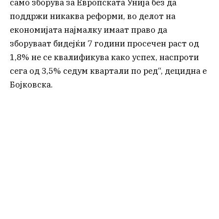
само зборува за Европската Унија без да
поддржи никаква реформи, во делот на
економијата најмалку имаат право да
зборуваат бидејќи 7 години просечен раст од
1,8% не се квалификува како успех, наспроти
сега од 3,5% седум квартали по ред“, децидна е
Бојковска.