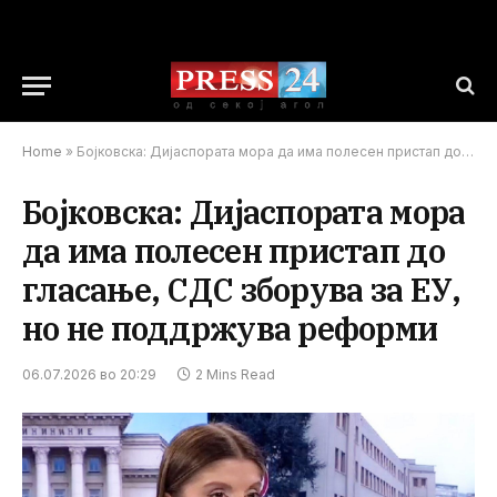
Home
»
Бојковска: Дијаспората мора да има полесен пристап до гласање, СДС зборува за ЕУ, но не поддржува реформи
Бојковска: Дијаспората мора
да има полесен пристап до
гласање, СДС зборува за ЕУ,
но не поддржува реформи
06.07.2026 во 20:29
2 Mins Read