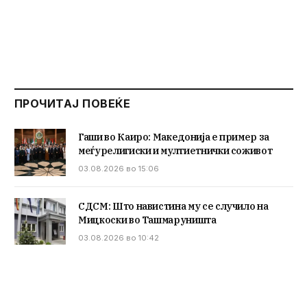
ПРОЧИТАЈ ПОВЕЌЕ
Гаши во Каиро: Македонија е пример за
меѓурелигиски и мултиетнички соживот
03.08.2026 во 15:06
СДСМ: Што навистина му се случило на
Мицкоски во Ташмаруништа
03.08.2026 во 10:42