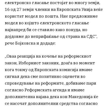
електронско гласање постојат во многу земји,
16 од 27 земји членки на Европската Унија веќе
користат модел по пошта. Ние предложивме
модел во којшто електронското гласање
најнапред би се ставило како понуда, но
дојдовме до неприфаќање од страна на СДС“,
рече Бојковска и додаде:
„Оваа реакција на кочење на реформскиот
закон, Изборниот законик, доаѓа во момент
кога токму од Европската комисија имаме
сигнал дека сме позитивно оценети во
спроведување на реформите, добиваме пари
согласно Реформската агенда и имаме
дополнителна најава дека кон Македонија ќе
се насочат дополнителни средства согласно