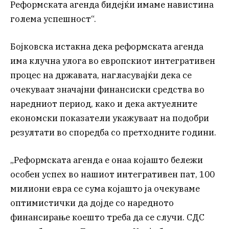
Реформската агенда бидејќи имаме навистина
голема успешност“.
Бојковска истакна дека реформската агенда
има клучна улога во европскиот интегративен
процес на државата, нагласувајќи дека се
очекуваат значајни финансиски средства во
наредниот период, како и дека актуелните
економски показатели укажуваат на подобри
резултати во споредба со претходните години.
„Реформската агенда е онаа којашто бележи
особен успех во нашиот интегративен пат, 100
милиони евра се сума којашто ја очекуваме
оптимистички да дојде со наредното
финансирање коешто треба да се случи. СДС