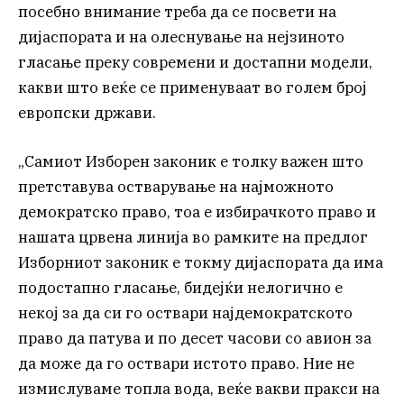
посебно внимание треба да се посвети на
дијаспората и на олеснување на нејзиното
гласање преку современи и достапни модели,
какви што веќе се применуваат во голем број
европски држави.
„Самиот Изборен законик е толку важен што
претставува остварување на најможното
демократско право, тоа е избирачкото право и
нашата црвена линија во рамките на предлог
Изборниот законик е токму дијаспората да има
подостапно гласање, бидејќи нелогично е
некој за да си го оствари најдемократското
право да патува и по десет часови со авион за
да може да го оствари истото право. Ние не
измислуваме топла вода, веќе вакви пракси на