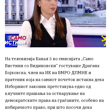
На телевизија Канал 5 во емисијата „Само
Вистини со Видиновски“ гостуваше Драгана
Бојковска, член на ИК на ВМРО-ДПМНЕ и
пратеник која на самиот почеток истакна дека
Изборниот законик претставува едно од
клучните прашања за остварување на
демократските права на граѓаните, особено на
избирачкото право, при што посочи дека