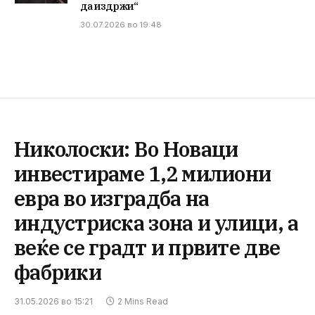
да издржи“
30.07.2026 во 19:48
Николоски: Во Новаци
инвестираме 1,2 милиони
евра во изградба на
индустриска зона и улици, а
веќе се градт и првите две
фабрики
31.05.2026 во 15:21
2 Mins Read