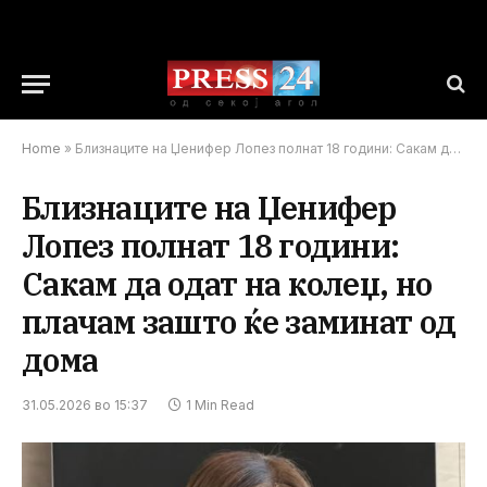
Home
»
Близнаците на Џенифер Лопез полнат 18 години: Сакам да одат на колеџ, но плачам зашто ќе заминат од дома
Близнаците на Џенифер
Лопез полнат 18 години:
Сакам да одат на колеџ, но
плачам зашто ќе заминат од
дома
31.05.2026 во 15:37
1 Min Read