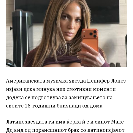
Американската музичка ѕвезда Џенифер Лопез
изјави дека минува низ емотивни моменти
додека се подготвува за заминувањето на
своите 18-годишни близнаци од дома.
Латиноѕвездата ги има ќерка ѝ c и синот Макс
Дејвид од поранешниот брак со латинопејачот