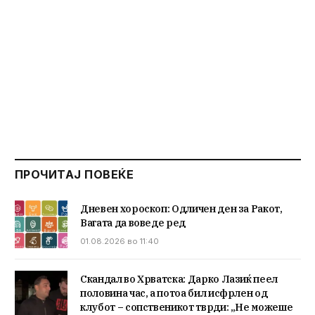
ПРОЧИТАЈ ПОВЕЌЕ
Дневен хороскоп: Одличен ден за Ракот,
Вагата да воведе ред
01.08.2026 во 11:40
Скандал во Хрватска: Дарко Лазиќ пеел
половина час, а потоа бил исфрлен од
клубот – сопственикот тврди: „Не можеше