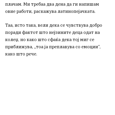
плачам. Ми требаа два дена да ги напишам
овие работи, раскажува латинопејачката.
Таа, исто така, вели дека се чувствува добро
поради фактот што нејзините деца одат на
колеџ, но како што сфаќа дека тој миг се
приближува, „тоа ја преплавува со емоции“,
како што рече.