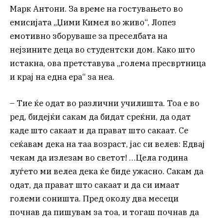
Марк Антони. За време на гостувањето во
емисијата „Џими Кимел во живо“, Лопез
емотивно зборуваше за преселбата на
нејзините деца во студентски дом. Како што
истакна, ова претставува „голема пресвртница
и крај на една ера“ за неа.
– Тие ќе одат во различни училишта. Тоа е во
ред, бидејќи сакам да бидат среќни, да одат
каде што сакаат и да прават што сакаат. Се
сеќавам дека на таа возраст, јас си велев: Едвај
чекам да излезам во светот! …Цела година
луѓето ми велеа дека ќе биде ужасно. Сакам да
одат, да прават што сакаат и да си имаат
големи соништа. Пред околу два месеци
почнав да пишувам за тоа, и тогаш почнав да