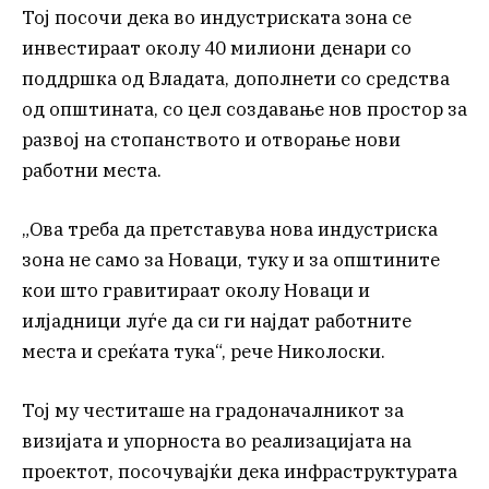
Тој посочи дека во индустриската зона се
инвестираат околу 40 милиони денари со
поддршка од Владата, дополнети со средства
од општината, со цел создавање нов простор за
развој на стопанството и отворање нови
работни места.
„Ова треба да претставува нова индустриска
зона не само за Новаци, туку и за општините
кои што гравитираат околу Новаци и
илјадници луѓе да си ги најдат работните
места и среќата тука“, рече Николоски.
Тој му честиташе на градоначалникот за
визијата и упорноста во реализацијата на
проектот, посочувајќи дека инфраструктурата