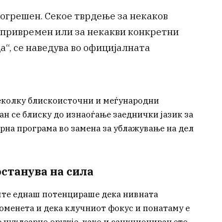
погрешен. Секое тврдење за некаков
е привремен или за некакви конкретни
а“, се наведува во официјалната
неколку блискоисточни и меѓународни
н се блиску до изнаоѓање заеднички јазик за
рна програма во замена за ублажување на дел
останува на сила
те еднаш потенцираше дека нивната
оменета и дека клучниот фокус и понатаму е