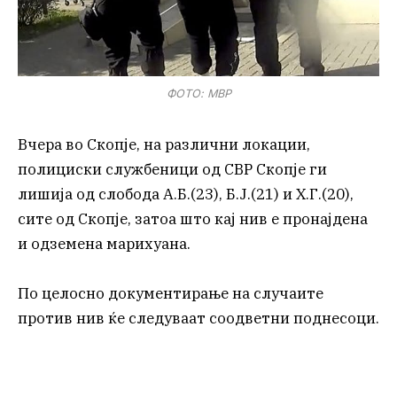
ФОТО: МВР
Вчера во Скопје, на различни локации,
полициски службеници од СВР Скопје ги
лишија од слобода А.Б.(23), Б.Ј.(21) и Х.Г.(20),
сите од Скопје, затоа што кај нив е пронајдена
и одземена марихуана.
По целосно документирање на случаите
против нив ќе следуваат соодветни поднесоци.