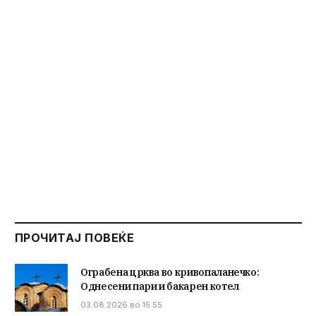
ПРОЧИТАЈ ПОВЕЌЕ
Ограбена црква во кривопаланечко:
Однесени пари и бакарен котел
03.08.2026 во 15:55