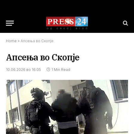
Home
»
Апсења во Скопје
Апсења во Скопје
10.06.2026 во 16:05
1 Min Read