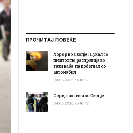
ПРОЧИТАЈ ПОВЕЌЕ
Хорор во Скопје: Пукал со
пиштол по расправија во
Гази Баба, па побегнал со
автомобил
04.08.2026 во 16:52
Серија апсења во Скопје
04.08.2026 во 16:42