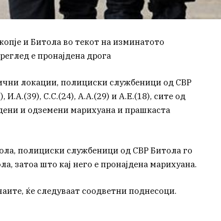
копје и Битола во текот на изминатото
преглед е пронајдена дрога
злични локации, полициски службеници од СВР
И.А.(39), С.С.(24), А.А.(29) и А.Е.(18), сите од
ајдени и одземени марихуана и прашкаста
итола, полициски службеници од СВР Битола го
ла, затоа што кај него е пронајдена марихуана.
аите, ќе следуваат соодветни поднесоци.