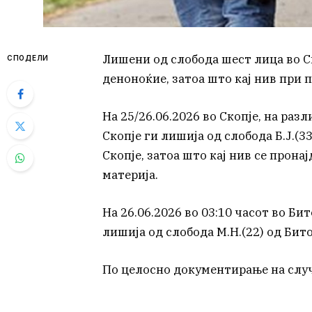
Лишени од слобода шест лица во С
СПОДЕЛИ
деноноќие, затоа што кај нив при 
На 25/26.06.2026 во Скопје, на ра
Скопје ги лишија од слобода Б.Ј.(33), 
Скопје, затоа што кај нив се прон
материја.
На 26.06.2026 во 03:10 часот во Б
лишија од слобода М.Н.(22) од Бито
По целосно документирање на случ