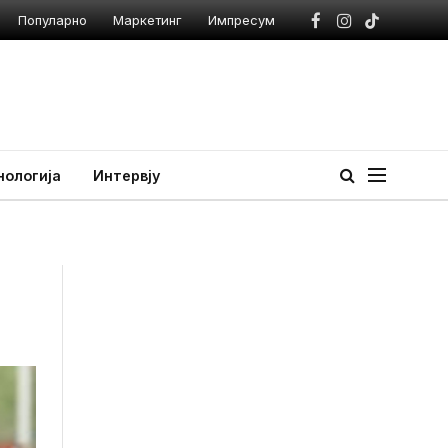
Популарно
Маркетинг
Импресум
Facebook
Instagram
TikTok
нологија
Интервју