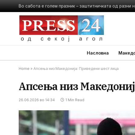
Во сабота е голем празник – заштитничката од разни 
Насловна
Македо
Home
»
Апсења низ Македонија: Приведени шест лица
Апсења низ Македониј
26.06.2026 во 14:34
1 Min Read