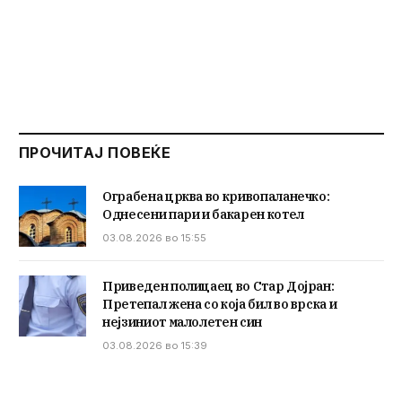
ПРОЧИТАЈ ПОВЕЌЕ
Ограбена црква во кривопаланечко:
Однесени пари и бакарен котел
03.08.2026 во 15:55
Приведен полицаец во Стар Дојран:
Претепал жена со која бил во врска и
нејзиниот малолетен син
03.08.2026 во 15:39