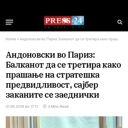
Home
»
Андоновски во Париз: Балканот да се третира како прашање на стратешка предвидливост, сајбер заканите се заеднички
Андоновски во Париз:
Балканот да се третира како
прашање на стратешка
предвидливост, сајбер
заканите се заеднички
01.06.2026 во 17:11
3 Mins Read