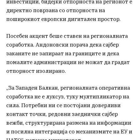
инвестиции, бидејќи отпорноста на регионот е
директно поврзана со отпорноста на
поширокиот европски дигитален простор.
Посебен акцент беше ставен на регионалната
соработка. Андоновски порача дека сајбер
заканите не запираат на границите и дека
помалите администрации не можат да градат
отпорност изолирано.
„За Западен Балкан, регионалната оперативна
соработка не е луксуз, туку мултипликатор на
сила. Потребни ни се постојани доверливи
контакт точки, редовни заеднички сајбер
вежби, структурирана размена на информации
и посилна интеграција со механизмите на ЕУ и