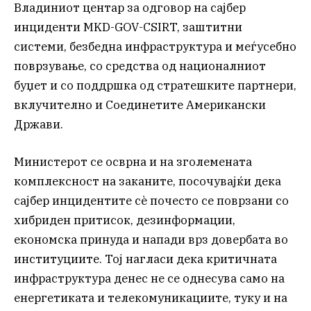
Владиниот центар за одговор на сајбер
инциденти MKD-GOV-CSIRT, заштитни
системи, безбедна инфраструктура и меѓусебно
поврзување, со средства од националниот
буџет и со поддршка од стратешките партнери,
вклучително и Соединетите Американски
Држави.
Министерот се осврна и на зголемената
комплексност на заканите, посочувајќи дека
сајбер инцидентите сè почесто се поврзани со
хибриден притисок, дезинформации,
економска принуда и напади врз довербата во
институциите. Тој нагласи дека критичната
инфраструктура денес не се однесува само на
енергетиката и телекомуникациите, туку и на