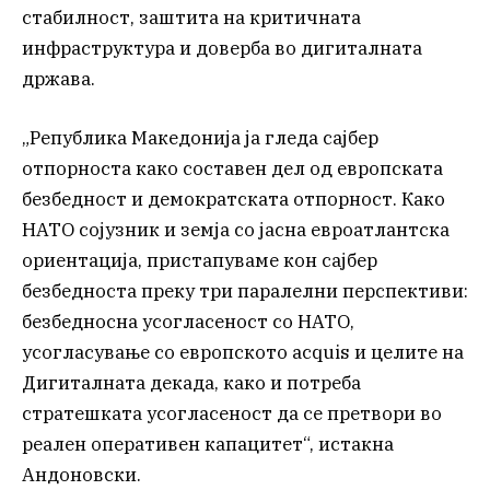
стабилност, заштита на критичната
инфраструктура и доверба во дигиталната
држава.
„Република Македонија ја гледа сајбер
отпорноста како составен дел од европската
безбедност и демократската отпорност. Како
НАТО сојузник и земја со јасна евроатлантска
ориентација, пристапуваме кон сајбер
безбедноста преку три паралелни перспективи:
безбедносна усогласеност со НАТО,
усогласување со европското acquis и целите на
Дигиталната декада, како и потреба
стратешката усогласеност да се претвори во
реален оперативен капацитет“, истакна
Андоновски.