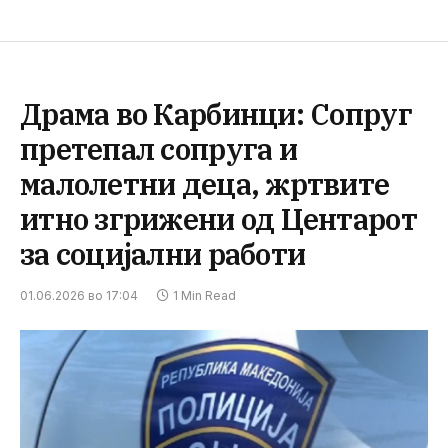
Драма во Карбинци: Сопруг
претепал сопруга и
малолетни деца, жртвите
итно згрижени од Центарот
за социјални работи
01.06.2026 во 17:04
1 Min Read