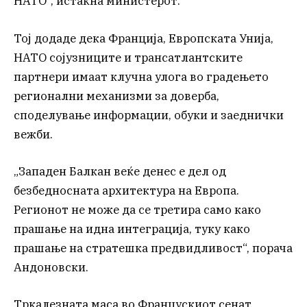
НАТО“, истакна министерот.
Тој додаде дека Франција, Европската Унија,
НАТО сојузниците и трансатлантските
партнери имаат клучна улога во градењето
регионални механизми за доверба,
споделување информации, обуки и заеднички
вежби.
„Западен Балкан веќе денес е дел од
безбедносната архитектура на Европа.
Регионот не може да се третира само како
прашање на идна интеграција, туку како
прашање на стратешка предвидливост“, порача
Андоновски.
Тркалезната маса во Францускиот сенат