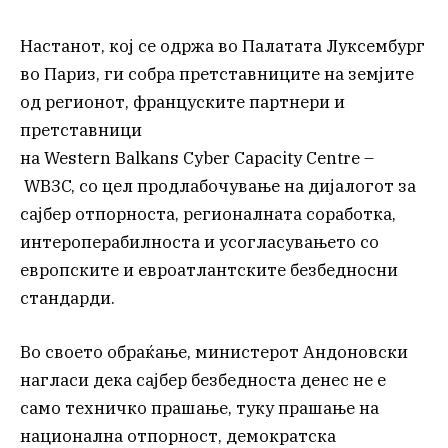
Настанот, кој се одржа во Палатата Луксембург
во Париз, ги собра претставниците на земјите
од регионот, француските партнери и
претставници
на Western Balkans Cyber Capacity Centre –
WB3C, со цел продлабочување на дијалогот за
сајбер отпорноста, регионалната соработка,
интероперабилноста и усогласувањето со
европските и евроатлантските безбедносни
стандарди.
Во своето обраќање, министерот Андоновски
нагласи дека сајбер безбедноста денес не е
само техничко прашање, туку прашање на
национална отпорност, демократска