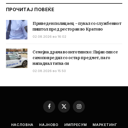
ПРОЧИТАЈ ПОВЕЌЕ
Приведен полицаец – пукал со службениот
пиштол пред ресторан во Кратово
02.08.2026 во 16:02
Семејна драма во неготинско: Пијан син се
самоповредил со остар предмет, па го
нападнал татка си
02.08.2026 во 15:50
Facebook
X
Instagram
(Twitter)
НАСЛОВНА
НАЈНОВО
ИМПРЕСУМ
МАРКЕТИНГ