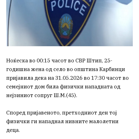
Ноќеска во 00:15 часот во СВР Штип, 25-
годишна жена од село во општина Карбинци
пријавила дека на 31.05.2026 во 17:30 часот во
семејниот дом била физички нападната од
нејзиниот сопруг Ш.М.(45).
Според пријавеното, претходниот ден тој
физички ги нападнал нивните малолетни
деца.