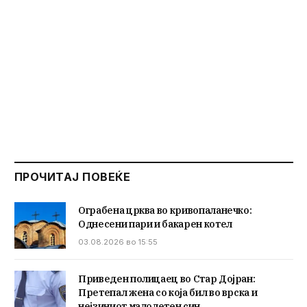
ПРОЧИТАЈ ПОВЕЌЕ
Ограбена црква во кривопаланечко:
Однесени пари и бакарен котел
03.08.2026 во 15:55
Приведен полицаец во Стар Дојран:
Претепал жена со која бил во врска и
нејзиниот малолетен син