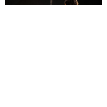
Деновиве читам секакви коментари и вести. И
повторно гледам колку лесно судиме, а
половично знаеме или воопшто не знаеме.
Сакам една работа да биде јасна… ниту барав,
ниту мене ми се доделени пари.