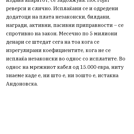
издава апаратот, се задолжува. Постојат
реверси и слично. Исплаќани се и одредени
додатоци на плата незаконски, билдани,
награди, активни, пасивни приправности – се
спротивно на закон. Месечно по 5 милиони
денари се штедат сега на тоа кога се
изрегулирани коефициентите, кога не се
исплаќа незаконски во однос со исплатите. Во
однос на мрежниот кабел од 15.000 евра, ниту
знаеме каде е, ни што е, ни зошто е, истакна
Андоновска.