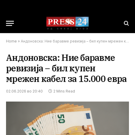
Home
»
Андоновска: Ние баравме ревизија – бил купен мрежен кабел за 15.000 евра
Андоновска: Ние баравме
ревизија – бил купен
мрежен кабел за 15.000 евра
02.06.2026 во 20:40
2 Mins Read