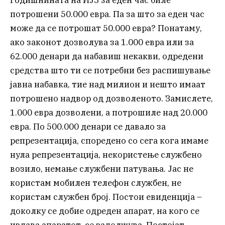
годишнината на ИЈЗ за еден час биле
потрошени 50.000 евра. Па за што за еден час
може да се потрошат 50.000 евра? Понатаму,
ако законот дозволува за 1.000 евра или за
62.000 денари да набавиш некакви, одредени
средства што ти се потребни без распишување
јавна набавка, тие над милион и нешто имаат
потрошено надвор од дозволеното. Замислете,
1.000 евра дозволени, а потрошиле над 20.000
евра. По 500.000 денари се давало за
репрезентација, споредено со сега кога имаме
нула репрезентација, некористење службено
возило, немање службени патувања. Јас не
користам мобилен телефон службен, не
користам службен број. Постои евиденција –
доколку се добие одреден апарат, на кого се