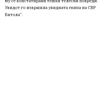
му се констатирани тешки телесни повреди.
Увидот го извршила увидната екипа на СВР
Битола“
.