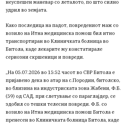
неуспешен маневар со леталото, по што силно
удрил во земјата.
Како последица на падот, повредениот маж со
возило на Итна медицинска помош бил итно
транспортиран во Клиничката болница во
Битола, каде лекарите му констатирале
сериозни скршеници и повреди.
„На 05.07.2026 во 15:52 часот во СВР Битола е
пријавено дека во атар на с.Породин, битолско,
во близина на индустриската зона Жабени, Ф.Б.
(59) од САД, при слетување со параглајдер, се
здобил со тешки телесни повреди. Ф.Б. со
возило на Итна медицинска помош Битола е
пренесен во Клиничката болница Битола, каде