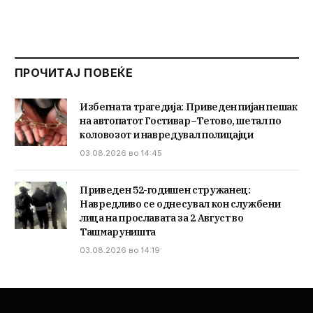
ПРОЧИТАЈ ПОВЕЌЕ
Избегната трагедија: Приведен пијан пешак
на автопатот Гостивар–Тетово, шетал по
коловозот и навредувал полицајци
03.08.2026 во 14:45
Приведен 52-годишен стружанец:
Навредливо се однесувал кон службени
лица на прославата за 2 Август во
Ташмаруништа
03.08.2026 во 14:19