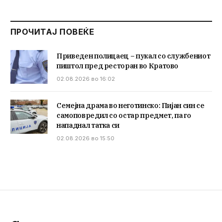
ПРОЧИТАЈ ПОВЕЌЕ
Приведен полицаец – пукал со службениот
пиштол пред ресторан во Кратово
02.08.2026 во 16:02
Семејна драма во неготинско: Пијан син се
самоповредил со остар предмет, па го
нападнал татка си
02.08.2026 во 15:50