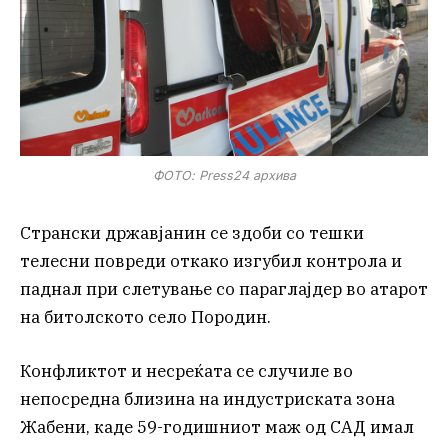
ФОТО: Press24 архива
Странски државјанин се здоби со тешки
телесни повреди откако изгубил контрола и
паднал при слетување со параглајдер во атарот
на битолското село Породин.
Конфликтот и несреќата се случиле во
непосредна близина на индустриската зона
Жабени, каде 59-годишниот маж од САД имал