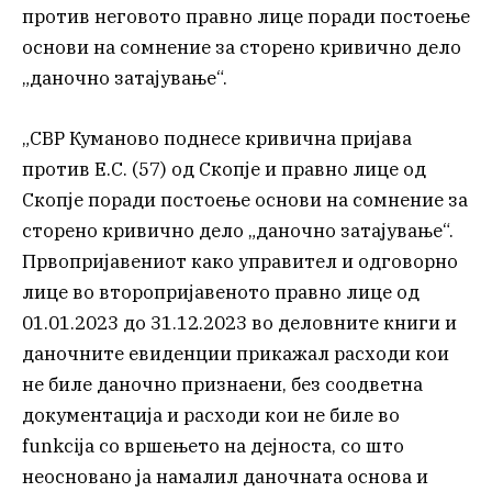
против неговото правно лице поради постоење
основи на сомнение за сторено кривично дело
„даночно затајување“.
„СВР Куманово поднесе кривична пријава
против Е.С. (57) од Скопје и правно лице од
Скопје поради постоење основи на сомнение за
сторено кривично дело „даночно затајување“.
Првопријавениот како управител и одговорно
лице во второпријавеното правно лице од
01.01.2023 до 31.12.2023 во деловните книги и
даночните евиденции прикажал расходи кои
не биле даночно признаени, без соодветна
документација и расходи кои не биле во
funkcija со вршењето на дејноста, со што
неосновано ја намалил даночната основа и