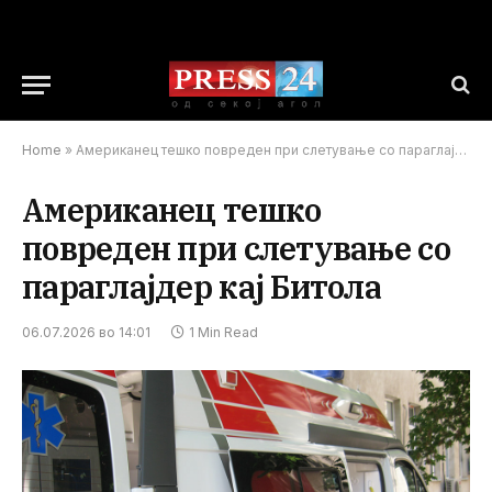
Home
»
Американец тешко повреден при слетување со параглајдер кај Битола
Американец тешко
повреден при слетување со
параглајдер кај Битола
06.07.2026 во 14:01
1 Min Read