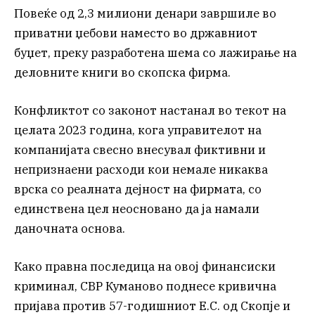
Повеќе од 2,3 милиони денари завршиле во
приватни џебови наместо во државниот
буџет, преку разработена шема со лажирање на
деловните книги во скопска фирма.
Конфликтот со законот настанал во текот на
целата 2023 година, кога управителот на
компанијата свесно внесувал фиктивни и
непризнаени расходи кои немале никаква
врска со реалната дејност на фирмата, со
единствена цел неосновано да ја намали
даночната основа.
Како правна последица на овој финансиски
криминал, СВР Куманово поднесе кривична
пријава против 57-годишниот Е.С. од Скопје и