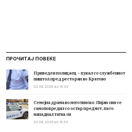
ПРОЧИТАЈ ПОВЕЌЕ
Приведен полицаец – пукал со службениот
пиштол пред ресторан во Кратово
02.08.2026 во 16:02
Семејна драма во неготинско: Пијан син се
самоповредил со остар предмет, па го
нападнал татка си
02.08.2026 во 15:50