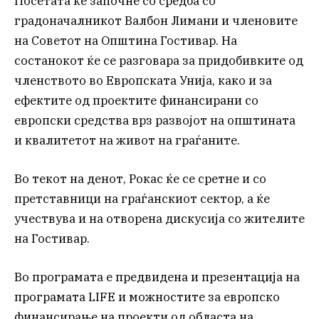
Посетата ќе започне со средба со
градоначалникот Валбон Лимани и членовите
на Советот на Општина Гостивар. На
состанокот ќе се разговара за придобивките од
членството во Европската Унија, како и за
ефектите од проектите финансирани со
европски средства врз развојот на општината
и квалитетот на живот на граѓаните.
Во текот на денот, Рокас ќе се сретне и со
претставници на граѓанскиот сектор, а ќе
учествува и на отворена дискусија со жителите
на Гостивар.
Во програмата е предвидена и презентација на
програмата LIFE и можностите за европско
финансирање на проекти од областа на