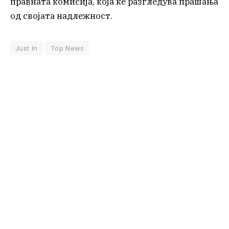
правната комисија, која ќе разгледува прашања
од својата надлежност.
Just In
Top News