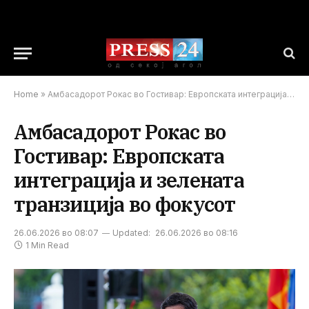
Home
»
Амбасадорот Рокас во Гостивар: Европската интеграција и зелената транзиција во фокусот
Амбасадорот Рокас во
Гостивар: Европската
интеграција и зелената
транзиција во фокусот
26.06.2026 во 08:07
Updated:
26.06.2026 во 08:16
1 Min Read