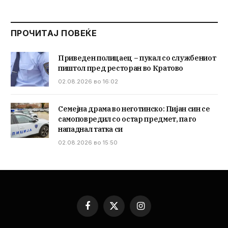
ПРОЧИТАЈ ПОВЕЌЕ
Приведен полицаец – пукал со службениот
пиштол пред ресторан во Кратово
02.08.2026 во 16:02
Семејна драма во неготинско: Пијан син се
самоповредил со остар предмет, па го
нападнал татка си
02.08.2026 во 15:50
Facebook
X
Instagram
(Twitter)