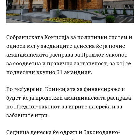
Собраниската Комисија за политички систем и
односи меѓу заедниците денеска ќе ја почне
амандманската расправа за Предлог-законот
за соодветна и правична застапеност, за кој се
поднесени вкупно 31 амандман.
Во меѓувреме, Комисијата за финансирање и
буџет ќе ја продолжи амандманската расправа
по Предлог-законот за игрите на среќа и за
забавните игри.
Седница денеска ќе одржи и Законодавно-