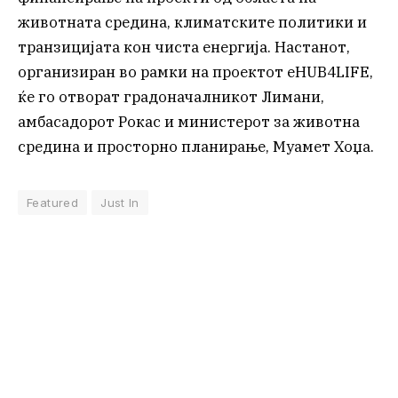
животната средина, климатските политики и
транзицијата кон чиста енергија. Настанот,
организиран во рамки на проектот eHUB4LIFE,
ќе го отворат градоначалникот Лимани,
амбасадорот Рокас и министерот за животна
средина и просторно планирање, Муамет Хоџа.
Featured
Just In