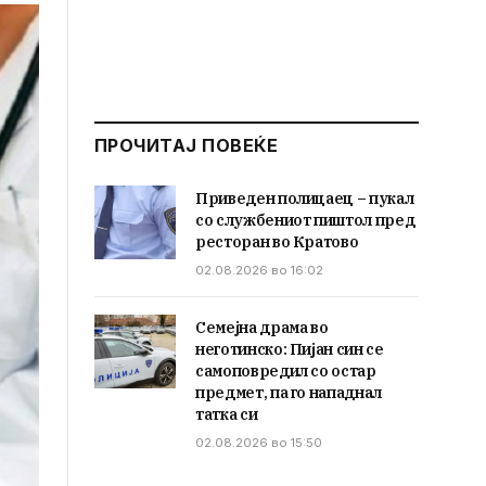
ПРОЧИТАЈ ПОВЕЌЕ
Приведен полицаец – пукал
со службениот пиштол пред
ресторан во Кратово
02.08.2026 во 16:02
Семејна драма во
неготинско: Пијан син се
самоповредил со остар
предмет, па го нападнал
татка си
02.08.2026 во 15:50