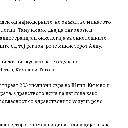
ден од најмодерните, но за жал, во минатото
ологии. Таму имаме двајца онколози и
радиотерапија и онкологија за онколошките
ните од тој регион, рече министерот Алиу.
ициски циклус што ќе следува во
Штип, Кичево и Тетово.
естираат 205 милиони евра во Штип, Кичево и
рата, здравството нема да изгледа како
 согласност со здравствените услуги, рече
ање, тој ја спомена и дигитализацијата како