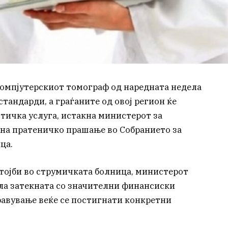
компјутерскиот томограф од наредната недела
стандарди, а граѓаните од овој регион ќе
стичка услуга, истакна министерот за
и на пратеничко прашање во Собранието за
ца.
стојби во струмичката болница, министерот
ла затекната со значителни финансиски
равување веќе се постигнати конкретни