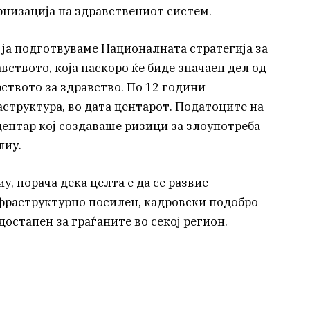
рнизација на здравствениот систем.
а ја подготвуваме Националната стратегија за
ството, која наскоро ќе биде значаен дел од
твото за здравство. По 12 години
структура, во дата центарот. Податоците на
 центар кој создаваше ризици за злоупотреба
лиу.
, порача дека целта е да се развие
фраструктурно посилен, кадровски подобро
остапен за граѓаните во секој регион.