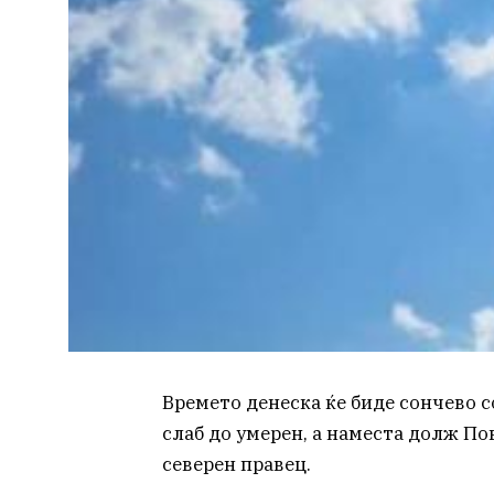
Времето денеска ќе биде сончево с
слаб до умерен, а наместа долж П
северен правец.