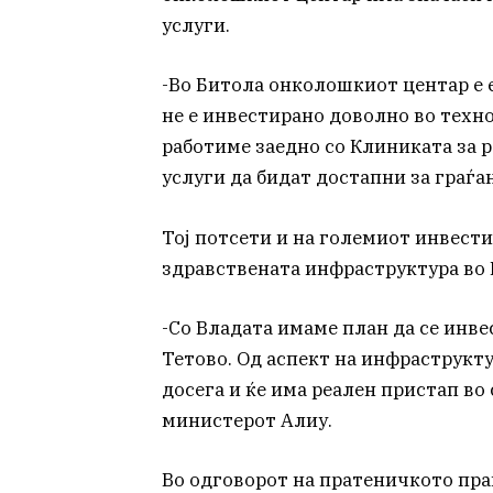
услуги.
-Во Битола онколошкиот центар е е
не е инвестирано доволно во техн
работиме заедно со Клиниката за 
услуги да бидат достапни за граѓа
Тој потсети и на големиот инвест
здравствената инфраструктура во 
-Со Владата имаме план да се инв
Тетово. Од аспект на инфраструкту
досега и ќе има реален пристап во
министерот Алиу.
Во одговорот на пратеничкото праш