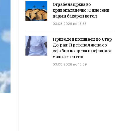
Ограбена црква во
кривопаланечко: Однесени
пари и бакарен котел
03.08.2026 во 15:55
Приведен полицаец во Стар
Дојран: Претепал жена со
која бил во врска и нејзиниот
малолетен син
03.08.2026 во 15:39