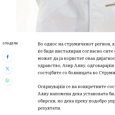
Во однос на струмичкиот регион, 
СПОДЕЛИ
ќе биде инсталиран согласно сите 
можат да ја користат оваа дијагно
здравство, Азир Алиу, одговарајќ
состојбите со болницата во Струми
Осврнувајќи се на конкретните со
Алиу напомена дека установата би
обврски, но дека преку подобро уп
резултати.