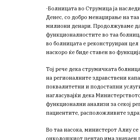
-Болницата во Струмица ја наслед
Денес, со добро менаџирање на таа
милиони денари. Продолжуваме да 
функционалностите во таа болниц
во болницата е реконструиран цел 
наскоро ќе биде ставен во функција
Тој рече дека струмичката болница
на регионалните здравствени капа
поквалитетни и подостапни услуги
нагласувајќи дека Министерството 
функционални анализи за секој ре
пациентите, расположливите здра
Во таа насока, министерот Алиу се
онколошкиот центар има значаен п