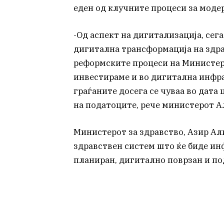
еден од клучните процеси за моде
-Од аспект на дигитализација, сег
дигитална трансформација на здрав
реформските процеси на Министерс
инвестираме и во дигитална инфра
граѓаните досега се чуваа во дата
на податоците, рече министерот А
Министерот за здравство, Азир Алиу
здравствен систем што ќе биде ин
планиран, дигитално поврзан и под