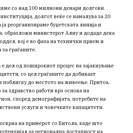
ивме со над 100 милиони денари долгови.
 институција, долгот веќе се намалува за 20
ја реорганизираме буџетската линија и
а, образложи министерот Алиу и додаде дека
оддел, кој е во фаза на технички прием и
 за граѓаните.
 е дел од поширокиот процес на зајакнување
цитети, со цел граѓаните да добиваат
 поблиску до местото на живеење. Притоа,
за здравство работи врз основа на
гион, според демографијата, потребите на
вствени услуги и човечките капацитети.
 осврна на примерот со Битола, каде што
отенцијал за регионална достапност на