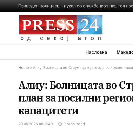
Приведен полицаец – пукал со службениот пиштол пр
Насловна
Македо
Home
»
Алиу: Болницата во Струмица е дел од поширокиот пла
Алиу: Болницата во С
план за посилни реги
капацитети
29.05.2026 во 11:49
3 Mins Read