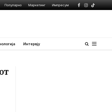
Популарно
Маркетинг
Импресум
Facebook
Instagram
TikTok
нологија
Интервју
от