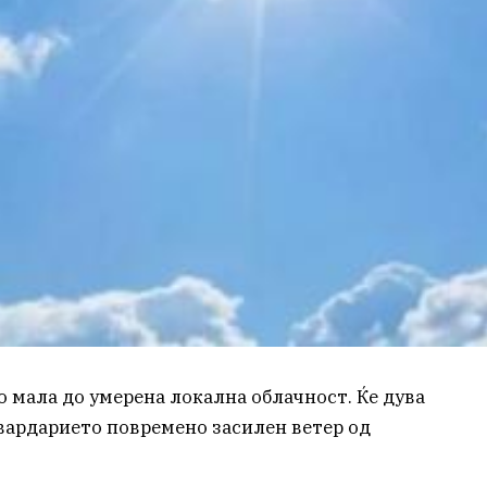
о мала до умерена локална облачност. Ќе дува
овардарието повремено засилен ветер од