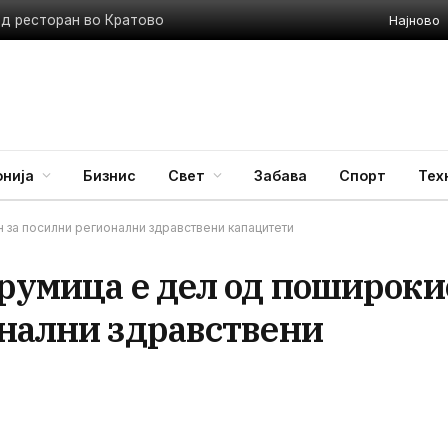
Најново
ед ресторан во Кратово
нија
Бизнис
Свет
Забава
Спорт
Тех
н за посилни регионални здравствени капацитети
трумица е дел од пошироки
онални здравствени