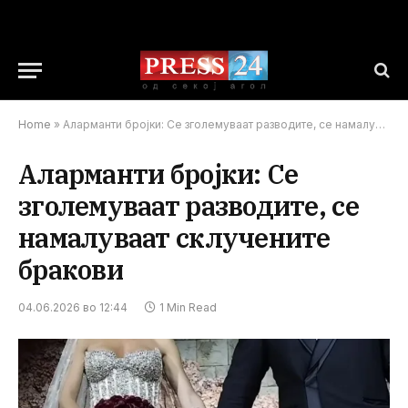
Home
»
Аларманти бројки: Се зголемуваат разводите, се намалуваат склучените бракови
Аларманти бројки: Се
зголемуваат разводите, се
намалуваат склучените
бракови
04.06.2026 во 12:44
1 Min Read