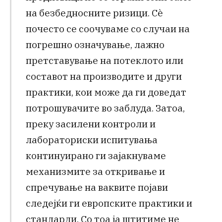
на безбедносните ризици. Сѐ
почесто се соочуваме со случаи на
погрешно означување, лажно
претставување на потеклото или
составот на производите и други
практики, кои може да ги доведат
потрошувачите во заблуда. Затоа,
преку засилени контроли и
лабораториски испитувања
континуирано ги зајакнуваме
механизмите за откривање и
спречување на ваквите појави
следејќи ги европските практики и
стандарди. Со тоа ја штитиме не