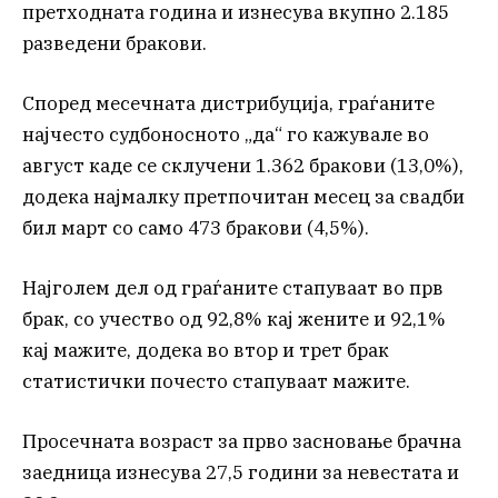
претходната година и изнесува вкупно 2.185
разведени бракови.
Според месечната дистрибуција, граѓаните
најчесто судбоносното „да“ го кажувале во
август каде се склучени 1.362 бракови (13,0%),
додека најмалку претпочитан месец за свадби
бил март со само 473 бракови (4,5%).
Најголем дел од граѓаните стапуваат во прв
брак, со учество од 92,8% кај жените и 92,1%
кај мажите, додека во втор и трет брак
статистички почесто стапуваат мажите.
Просечната возраст за прво засновање брачна
заедница изнесува 27,5 години за невестата и