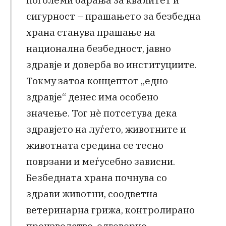
сигурност – прашањето за безбедна
храна станува прашање на
национална безбедност, јавно
здравје и доверба во институциите.
Токму затоа концептот „едно
здравје“ денес има особено
значење. Тог нè потсетува дека
здравјето на луѓето, животните и
животната средина се тесно
поврзани и меѓусебно зависни.
Безбедната храна почнува со
здрави животни, соодветна
ветеринарна грижа, контролирано
производство, одговорно