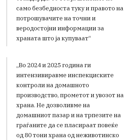
само безбедноста туку и правото на
потрошувачите на точни и
веродостојни информации за
храната што ја купуваат“
„Во 2024 и 2025 година ги
интензивиравме инспекциските
контроли на домашното
производство, прометот и увозот на
храна. Не дозволивме на
домашниот пазар и на трпезите на
граѓаните да се пласираат повеќе
од 80 тони храна од неживотинско