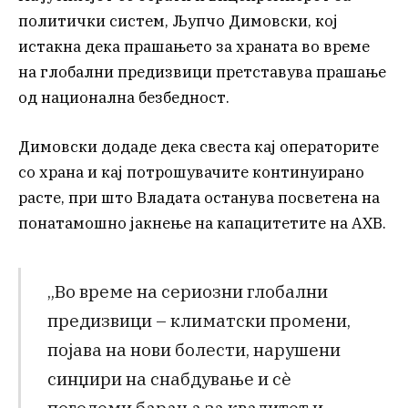
политички систем, Љупчо Димовски, кој
истакна дека прашањето за храната во време
на глобални предизвици претставува прашање
од национална безбедност.
Димовски додаде дека свеста кај операторите
со храна и кај потрошувачите континуирано
расте, при што Владата останува посветена на
понатамошно јакнење на капацитетите на АХВ.
„Во време на сериозни глобални
предизвици – климатски промени,
појава на нови болести, нарушени
синџири на снабдување и сè
поголеми барања за квалитет и