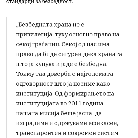
стандарди за безбедност.
„Безбедната храна не е
привилегија, туку основно право на
секој граѓанин. Секој од нас има
право да биде сигурен дека храната
што ја купува и јаде е безбедна.
Токму таа доверба е најголемата
одговорност што ја носиме како
институција. Од формирањето на
институцијата во 2011 година
нашата мисија беше јасна: да
изградиме и одржуваме ефикасен,
транспарентен и современ систем