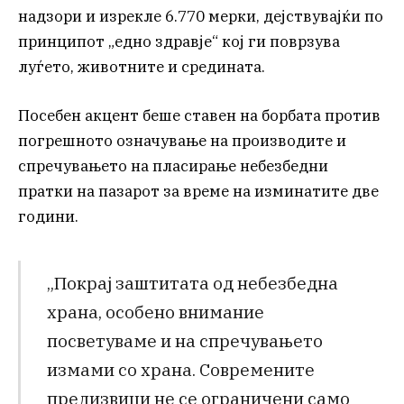
надзори и изрекле 6.770 мерки, дејствувајќи по
принципот „едно здравје“ кој ги поврзува
луѓето, животните и средината.
Посебен акцент беше ставен на борбата против
погрешното означување на производите и
спречувањето на пласирање небезбедни
пратки на пазарот за време на изминатите две
години.
„Покрај заштитата од небезбедна
храна, особено внимание
посветуваме и на спречувањето
измами со храна. Современите
предизвици не се ограничени само