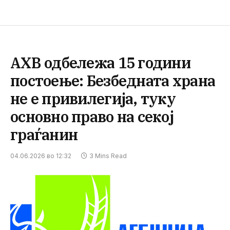
АХВ одбележа 15 години
постоење: Безбедната храна
не е привилегија, туку
основно право на секој
граѓанин
04.06.2026 во 12:32
3 Mins Read