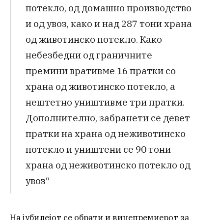
потекло, од домашно производство
и од увоз, како и над 287 тони храна
од животинско потекло. Како
небезбедни од граничните
премини вративме 16 пратки со
храна од животинско потекло, а
нештетно уништивме три пратки.
Дополнително, забранети се девет
пратки на храна од неживотинско
потекло и уништени се 90 тони
храна од неживотинско потекло од
увоз“
На јубилејот се обрати и вицепремиерот за