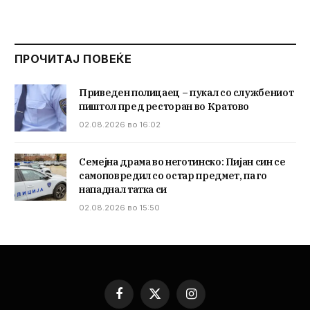
ПРОЧИТАЈ ПОВЕЌЕ
Приведен полицаец – пукал со службениот
пиштол пред ресторан во Кратово
02.08.2026 во 16:02
Семејна драма во неготинско: Пијан син се
самоповредил со остар предмет, па го
нападнал татка си
02.08.2026 во 15:50
Facebook
X
Instagram