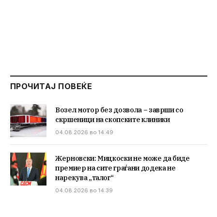
ПРОЧИТАЈ ПОВЕЌЕ
Возел мотор без дозвола – заврши со
скршеници на скопските клиники
04.08.2026 во 14:49
Жерновски: Мицкоски не може да биде
премиер на сите граѓани додека не
нарекува „талог“
04.08.2026 во 14:39