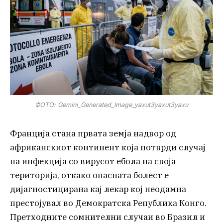
ФОТО: Gemini_Generated_Image_yaxut3yaxut3yaxu
Франција стана првата земја надвор од
африканскиот континент која потврди случај
на инфекција со вирусот ебола на своја
територија, откако опасната болест е
дијагностицирана кај лекар кој неодамна
престојувал во Демократска Република Конго.
Претходните сомнителни случаи во Бразил и