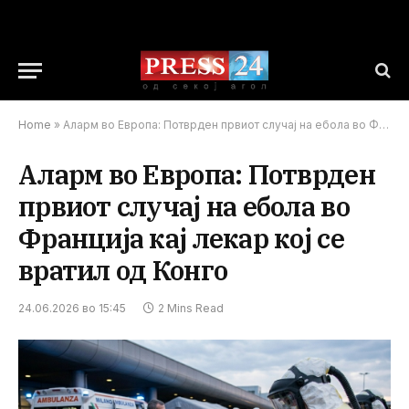
Home
»
Аларм во Европа: Потврден првиот случај на ебола во Франција кај лекар кој се вратил од Конго
Аларм во Европа: Потврден
првиот случај на ебола во
Франција кај лекар кој се
вратил од Конго
24.06.2026 во 15:45
2 Mins Read