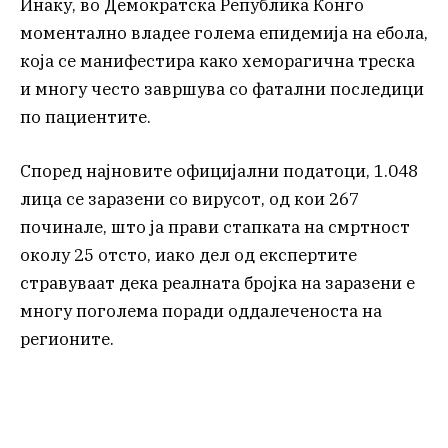
Инаку, во Демократска Република Конго
моментално владее голема епидемија на ебола,
која се манифестира како хеморагична треска
и многу често завршува со фатални последици
по пациентите.
Според најновите официјални податоци, 1.048
лица се заразени со вирусот, од кои 267
починале, што ја прави стапката на смртност
околу 25 отсто, иако дел од експертите
стравуваат дека реалната бројка на заразени е
многу поголема поради оддалеченоста на
регионите.