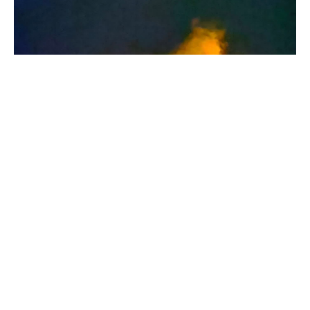
На територијата на државата до 14:30 часот се
регистрирани вкупно пет пожари на отворен
простор. Од нив, три пожари се активни, еден е
ставен под контрола, а два пожари се
изгаснати.