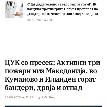
ФДА даде зелено светло за првата мРНК
вакцина против грип: Новиот препарат на
„Модерна“ наменет за лица над 50 години
06.08.2026 во 23:00
ЦУК со пресек: Активни три
пожари низ Македонија, во
Куманово и Илинден горат
бандери, дрвја и отпад
24.06.2026 во 15:39
1 Min Read