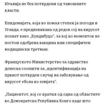
Италија не беа потврдени од тамошните
власти.
Епидемијата, која во помал степен ја погоди и
Уганда, е предизвикана од редок сој на вирусот
познат како „Бундибуџо“, за кој во моментов не
постои одобрена вакцина или специфичен
медицински третман.
Француското Министерство за здравство
денеска соопшти за „идентификација на
првиот потврден случај на заболување од
вирусот ебола во земјата“.
„Пациентот, кој се вратил од една од областите
во Демократска Република Конго каде што