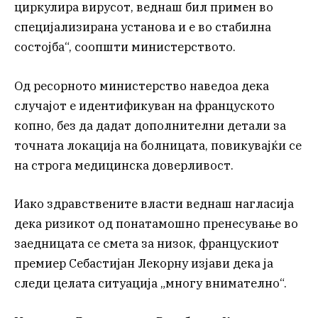
циркулира вирусот, веднаш бил примен во
специјализирана установа и е во стабилна
состојба“, соопшти министерството.
Од ресорното министерство наведоа дека
случајот е идентификуван на француското
копно, без да дадат дополнителни детали за
точната локација на болницата, повикувајќи се
на строга медицинска доверливост.
Иако здравствените власти веднаш нагласија
дека ризикот од понатамошно пренесување во
заедницата се смета за низок, францускиот
премиер Себастијан Лекорну изјави дека ја
следи целата ситуација „многу внимателно“.