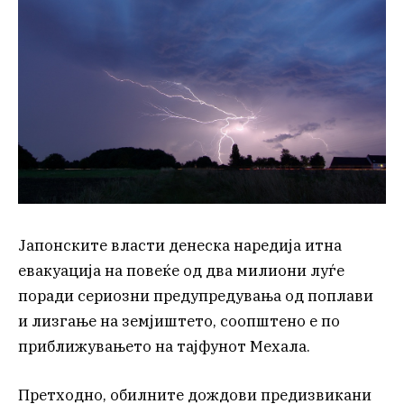
Јапонските власти денеска наредија итна
евакуација на повеќе од два милиони луѓе
поради сериозни предупредувања од поплави
и лизгање на земјиштето, соопштено е по
приближувањето на тајфунот Мехала.
Претходно, обилните дождови предизвикани