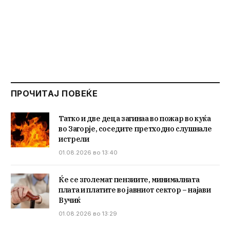
ПРОЧИТАЈ ПОВЕЌЕ
Татко и две деца загинаа во пожар во куќа
во Загорје, соседите претходно слушнале
истрели
01.08.2026 во 13:40
Ќе се зголемат пензиите, минималната
плата и платите во јавниот сектор – најави
Вучиќ
01.08.2026 во 13:29