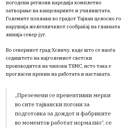
погодени региони наредија комплетно
затворање на канцелариите и училиштата.
Големите поплави во градот Тајнан целосно го
нарушија железничкиот сообраќај на главната
линија север-југ.
Во северниот град Хсинчу, каде што се наоѓа
седиштето на најголемиот светски
производител на чипови TSMC, исто така е
прогласен прекин на работата и наставата.
„Преземени се превентивни мерки
во сите тајвански погони за
подготовка за дождот и фабриките
во моментов работат нормално“, се