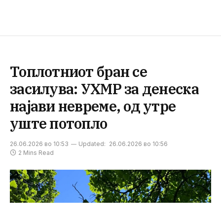
Топлотниот бран се
засилува: УХМР за денеска
најави невреме, од утре
уште потопло
26.06.2026 во 10:53
Updated:
26.06.2026 во 10:56
2 Mins Read