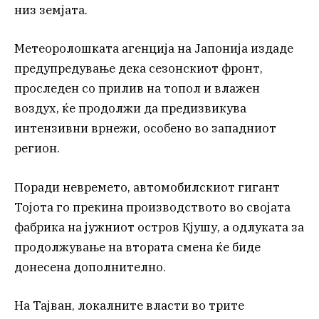
низ земјата.
Метеоролошката агенција на Јапонија издаде
предупредување дека сезонскиот фронт,
проследен со прилив на топол и влажен
воздух, ќе продолжи да предизвикува
интензивни врнежи, особено во западниот
регион.
Поради невремето, автомобилскиот гигант
Тојота го прекина производството во својата
фабрика на јужниот остров Кјушу, а одлуката за
продолжување на втората смена ќе биде
донесена дополнително.
На Тајван, локалните власти во трите