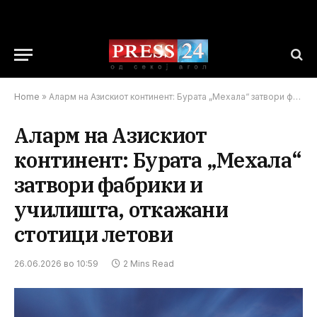
Home
»
Аларм на Азискиот континент: Бурата „Мехала“ затвори фабрики и училишта, откажани стотици летови
Аларм на Азискиот
континент: Бурата „Мехала“
затвори фабрики и
училишта, откажани
стотици летови
26.06.2026 во 10:59
2 Mins Read