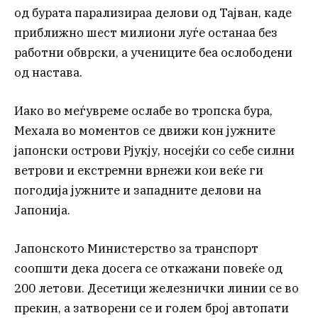
од бурата парализираа делови од Тајван, каде
приближно шест милиони луѓе останаа без
работни обврски, а учениците беа ослободени
од настава.
Иако во меѓувреме ослабе во тропска бура,
Мехала во моментов се движи кон јужните
јапонски острови Рјукју, носејќи со себе силни
ветрови и екстремни врнежи кои веќе ги
погодија јужните и западните делови на
Јапонија.
Јапонското Министерство за транспорт
соопшти дека досега се откажани повеќе од
200 летови. Десетици железнички линии се во
прекин, а затворени се и голем број автопати