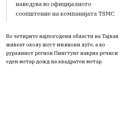
наведува во официјалното
соопштение на компанијата TSMC.
Во четирите најпогодени области на Тајван
живеат околу шест милиони луѓе, а во
руралниот регион Пингтунг наврна речиси
еден метар дожд на квадратен метар.