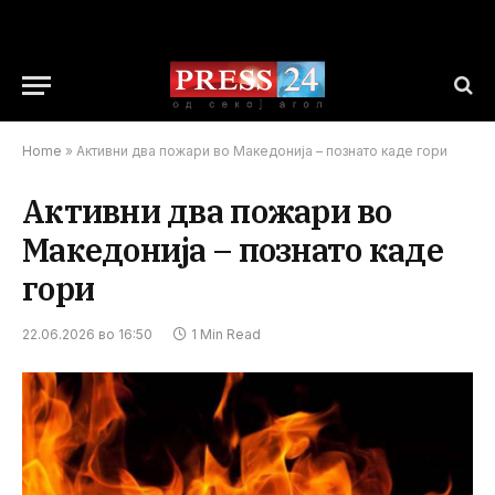
Home
»
Активни два пожари во Македонија – познато каде гори
Активни два пожари во
Македонија – познато каде
гори
22.06.2026 во 16:50
1 Min Read