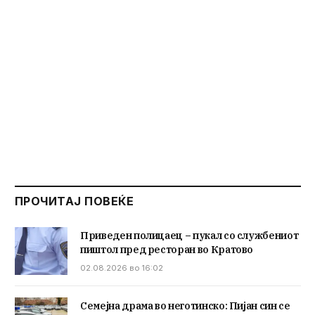
ПРОЧИТАЈ ПОВЕЌЕ
Приведен полицаец – пукал со службениот
пиштол пред ресторан во Кратово
02.08.2026 во 16:02
Семејна драма во неготинско: Пијан син се