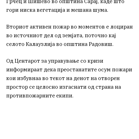
Грчец и Шишево во општина Сарај, каде што
гори ниска вегетација и мешана шума.
Вториот активен пожар во моментов е лоциран
во источниот дел од земјата, поточно кај
селото Калаузлија во општина Радовиш.
Од Центарот за управување со кризи
информираат дека преостанатите осум пожари
кои избувнаа во текот на денот на отворен
простор се целосно изгаснати од страна на
противпожарните екипи.