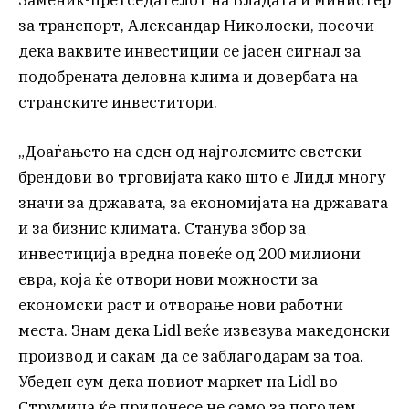
за транспорт, Александар Николоски, посочи
дека ваквите инвестиции се јасен сигнал за
подобрената деловна клима и довербата на
странските инвеститори.
„Доаѓањето на еден од наjголемите светски
брендови во трговиjата како што е Лидл многу
значи за државата, за економијата на државата
и за бизнис климата. Станува збор за
инвестиција вредна повеќе од 200 милиони
евра, која ќе отвори нови можности за
економски раст и отворање нови работни
места. Знам дека Lidl веќе извезува македонски
производ и сакам да се заблагодарам за тоа.
Убеден сум дека новиот маркет на Lidl во
Струмица ќе придонесе не само за поголем