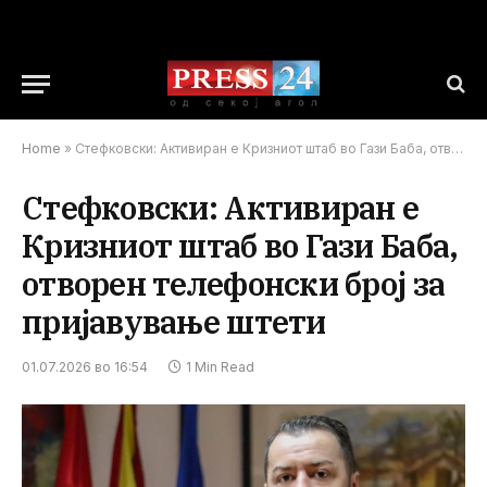
Home
»
Стефковски: Активиран е Кризниот штаб во Гази Баба, отворен телефонски број за пријавување штети
Стефковски: Активиран е
Кризниот штаб во Гази Баба,
отворен телефонски број за
пријавување штети
01.07.2026 во 16:54
1 Min Read