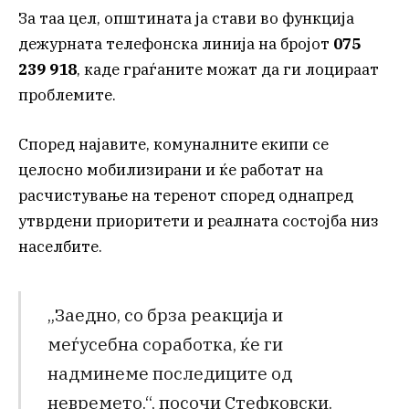
За таа цел, општината ја стави во функција
дежурната телефонска линија на бројот
075
239 918
, каде граѓаните можат да ги лоцираат
проблемите.
Според најавите, комуналните екипи се
целосно мобилизирани и ќе работат на
расчистување на теренот според однапред
утврдени приоритети и реалната состојба низ
населбите.
„Заедно, со брза реакција и
меѓусебна соработка, ќе ги
надминеме последиците од
невремето.“, посочи Стефковски.