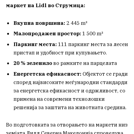
маркет
на
Lidl
во Струмица:
Вкупна површина:
2 445 m²
Малопродажен простор:
1 500 m²
Паркинг места:
111 паркинг места за лесен
пристап и удобност при купувањето.
20 % зеленило
во рамките на парцелата
Енергетска ефикасност:
Објектот се гради
според највисоките меѓународни стандарди
за енергетска ефикасност и одржливост, со
примена на современи технолошки
решенија за заштита на животната средина.
Во подготовката за отворањето на маркети низ
земјата Лидл Северна Македонија спроведува