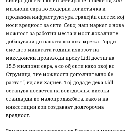
визија. Досега Lidl инвестираше повеќе од 200
милиони евра во модерна логистичка и
продажна инфраструктура, градејќи систем кој
носи вредност за сите. Секој наш маркет е новa
можност за работни места и мост локалните
добавувачи до нашата широка мрежа. Горди
сме што минатата година извозот на
македонски производи преку Lidl достигна
15,5 милиони евра, а со објекти како овој во
Струмица, тие можности дополнително ќе
растат“, изјави Хаџиев. Тој додаде дека Lidl
останува посветен на воведување високи
стандарди во малопродажбата, како и на
инвестиции кои создаваат долгорочна
вредност.
Заменик-претседателот на Владата и министер