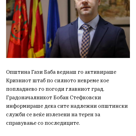
Општина Гази Баба веднаш го активираше
Кризниот штаб по силното невреме кое
попладнево го погоди главниот град.
Градоначалникот Бобан Стефковски
информираше дека сите надлежни општински
служби се веќе излезени на терен за
справување со последиците.