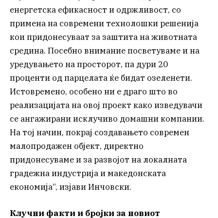
енергетска ефикасност и одржливост, со
примена на современи технолошки решенија
кои придонесуваат за заштита на животната
средина. Посебно внимание посветуваме и на
уредувањето на просторот, па дури 20
проценти од парцелата ќе бидат озеленети.
Истовремено, особено ни е драго што во
реализацијата на овој проект како изведувачи
се ангажирани исклучиво домашни компании.
На тој начин, покрај создавањето современ
малопродажен објект, директно
придонесуваме и за развојот на локалната
градежна индустрија и македонската
економија“, изјави Инчовски.
Клучни факти и бројки за н
овиот