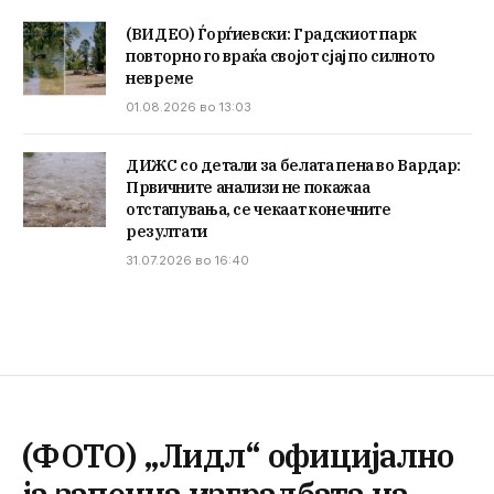
(ВИДЕО) Ѓорѓиевски: Градскиот парк
повторно го враќа својот сјај по силното
невреме
01.08.2026 во 13:03
ДИЖС со детали за белата пена во Вардар:
Првичните анализи не покажаа
отстапувања, се чекаат конечните
резултати
31.07.2026 во 16:40
(ФОТО) „Лидл“ официјално