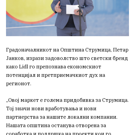
Градоначалникот на Општина Струмица, Петар
Јанков, изрази задоволство што светски бренд
како Lidl го препознава економскиот
потенцијал и претприемачкиот дух на
регионот.
„Овој маркет е голема придобивка за Струмица.
Тој значи нови вработувања и нови
партнерства за нашите локални компании.
Нашата општина останува отворена за
соработка и поддршка на проекти кои го