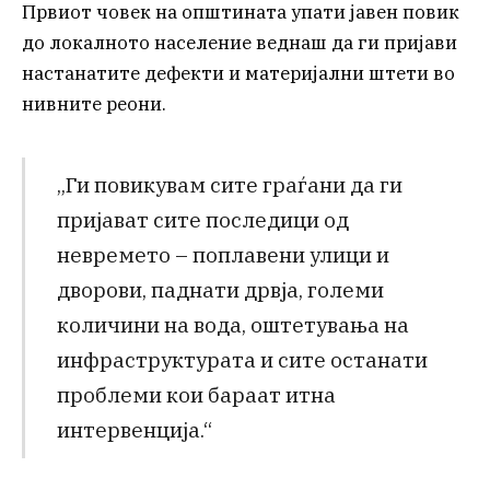
Првиот човек на општината упати јавен повик
до локалното население веднаш да ги пријави
настанатите дефекти и материјални штети во
нивните реони.
„Ги повикувам сите граѓани да ги
пријават сите последици од
невремето – поплавени улици и
дворови, паднати дрвја, големи
количини на вода, оштетувања на
инфраструктурата и сите останати
проблеми кои бараат итна
интервенција.“