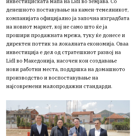
инвестициската мапа на Lidl во земјава. Со
денешното поставување на камен-темелникот,
компанијата официјално ја започна изградбата
на новиот маркет, кој не само што ќе ја
прошири продажната мрежа, туку ќе донесе и
директен поттик за локалната економија. Оваа
инвестиција е дел од стратешкиот развој на
Lidl во Македонија, насочен кон создавање
нови работни места, поддршка на домашното
производство и воспоставување на
најсовремени малопродажни стандарди.