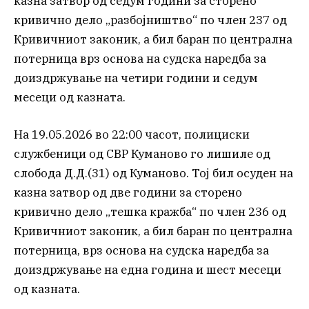
казна затвор од седум години за сторено
кривично дело „разбојништво“ по член 237 од
Кривичниот законик, а бил баран по централна
потерница врз основа на судска наредба за
доиздржување на четири години и седум
месеци од казната.
На 19.05.2026 во 22:00 часот, полициски
службеници од СВР Куманово го лишиле од
слобода Д.Д.(31) од Куманово. Тој бил осуден на
казна затвор од две години за сторено
кривично дело „тешка кражба“ по член 236 од
Кривичниот законик, а бил баран по централна
потерница, врз основа на судска наредба за
доиздржување на една година и шест месеци
од казната.