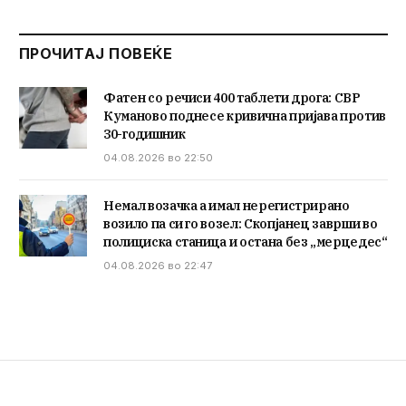
ПРОЧИТАЈ ПОВЕЌЕ
Фатен со речиси 400 таблети дрога: СВР
Куманово поднесе кривична пријава против
30-годишник
04.08.2026 во 22:50
Немал возачка а имал нерегистрирано
возило па си го возел: Скопјанец заврши во
полициска станица и остана без „мерцедес“
04.08.2026 во 22:47