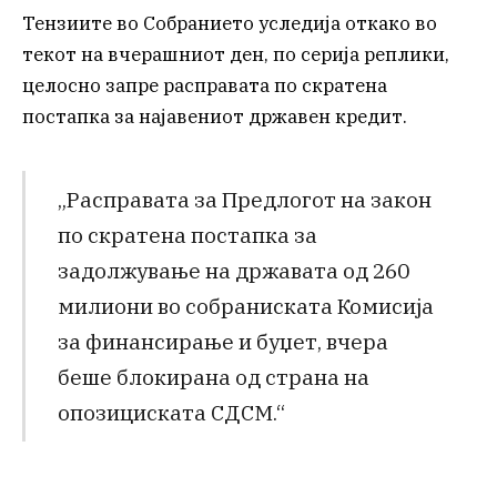
Тензиите во Собранието уследија откако во
текот на вчерашниот ден, по серија реплики,
целосно запре расправата по скратена
постапка за најавениот државен кредит.
„Расправата за Предлогот на закон
по скратена постапка за
задолжување на државата од 260
милиони во собраниската Комисија
за финансирање и буџет, вчера
беше блокирана од страна на
опозициската СДСМ.“