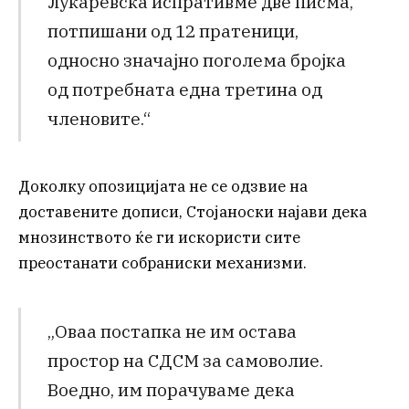
Лукаревска испративме две писма,
потпишани од 12 пратеници,
односно значајно поголема бројка
од потребната една третина од
членовите.“
Доколку опозицијата не се одзвие на
доставените дописи, Стојаноски најави дека
мнозинството ќе ги искористи сите
преостанати собраниски механизми.
„Оваа постапка не им остава
простор на СДСМ за самоволие.
Воедно, им порачуваме дека