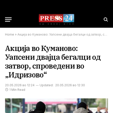
Home
»
Акција во Куманово: Уапсени двајца бегалци од затвор, спроведени во „Идризово“
Акција во Куманово:
Уапсени двајца бегалци од
затвор, спроведени во
„Идризово“
20.05.2026 во 12:24
Updated:
20.05.2026 во 12:30
1 Min Read