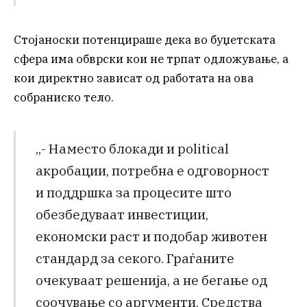
Стојаноски потенцираше дека во буџетската
сфера има обврски кои не трпат одложување, а
кои директно зависат од работата на ова
собраниско тело.
„- Наместо блокади и political
акробации, потребна е одговорност
и поддршка за процесите што
обезбедуваат инвестиции,
економски раст и подобар животен
стандард за секого. Граѓаните
очекуваат решенија, а не бегање од
соочување со аргументи. Средства