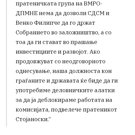
пратеничката група на ВМРО-
ДПМНЕ нема да дозволи СДСМ и
Венко Филипче да го држат
Собранието во заложништво, а со
тоа да ги стават во прашање
инвестициите и развојот. Ако
продовжуват со неодговорното
однесување, наша должноста кон
граѓаните и државата ќе биде да ги
употребиме деловничките алатки
за да ја деблокираме работата на
комисијата, подвелече пратеникот
Стојаноски.“