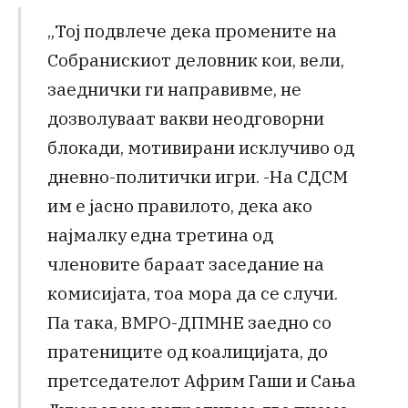
„Тој подвлече дека промените на
Собранискиот деловник кои, вели,
заеднички ги направивме, не
дозволуваат вакви неодговорни
блокади, мотивирани исклучиво од
дневно-политички игри. -На СДСМ
им е јасно правилото, дека ако
најмалку една третина од
членовите бараат заседание на
комисијата, тоа мора да се случи.
Па така, ВМРО-ДПМНЕ заедно со
пратениците од коалицијата, до
претседателот Африм Гаши и Сања