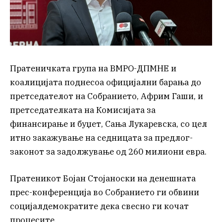
Пратеничката група на ВМРО-ДПМНЕ и
коалицијата поднесоа официјални барања до
претседателот на Собранието, Африм Гаши, и
претседателката на Комисијата за
финансирање и буџет, Сања Лукаревска, со цел
итно закажување на седницата за предлог-
законот за задолжување од 260 милиони евра.
Пратеникот Бојан Стојаноски на денешната
прес-конференција во Собранието ги обвини
социјалдемократите дека свесно ги кочат
процесите.