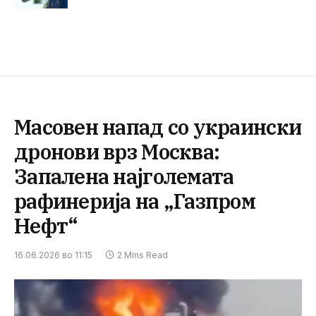
Масовен напад со украински
дронови врз Москва:
Запалена најголемата
рафинерија на „Газпром
Нефт“
16.06.2026 во 11:15
2 Mins Read