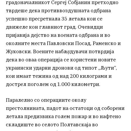
градоначалникот Сергеј Собјанин претходно
тврдеше дека противвоздушната одбрана
успешно пресретнала 35 летала кои се
движеле кон главниот град. Очевидци
пријавија дејство на воената одбрана и во
околните места Павловски Посад, Раменско и
Жуковски. Воените набљудувачи потврдија
дека во оваа операција се користени новите
украински ударни дронови од типот „Љути“,
кои имаат тежина од над 200 килограми и
дострел поголем од 1.000 километри.
Паралелно со операциите околу
престолнината, падот на остатоци од соборени
летала предизвика голем пожар и во нафтено
складиште во селото Полтавскаја во