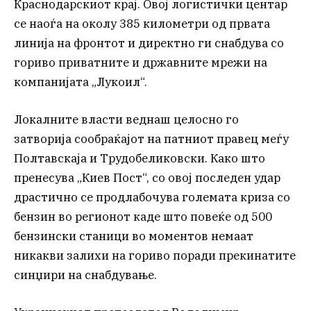
Краснодарскиот крај. Овој логистички центар
се наоѓа на околу 385 километри од првата
линија на фронтот и директно ги снабдува со
гориво приватните и државните мрежи на
компанијата „Лукоил“.
Локалните власти веднаш целосно го
затворија сообраќајот на патниот правец меѓу
Полтавскаја и Трудобеликовски. Како што
пренесува „Киев Пост“, со овој последен удар
драстично се продлабочува големата криза со
бензин во регионот каде што повеќе од 500
бензински станици во моментов немаат
никакви залихи на гориво поради прекинатите
синџири на снабдување.