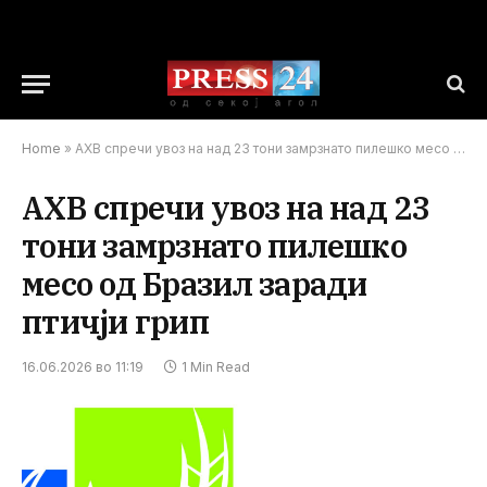
Home
»
АХВ спречи увоз на над 23 тони замрзнато пилешко месо од Бразил заради птичји грип
АХВ спречи увоз на над 23
тони замрзнато пилешко
месо од Бразил заради
птичји грип
16.06.2026 во 11:19
1 Min Read