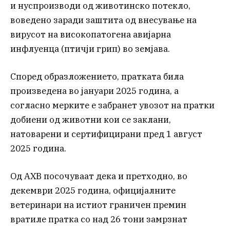
и нуспроизводи од животинско потекло,
воведено заради заштита од внесување на
вирусот на високопатогена авијарна
инфлуенца (птичји грип) во земјава.
Според образложението, пратката била
произведена во јануари 2025 година, а
согласно мерките е забранет увозот на пратки
добиени од животни кои се заклани,
натоварени и сертифицирани пред 1 август
2025 година.
Од АХВ посочуваат дека и претходно, во
декември 2025 година, официјалните
ветеринари на истиот граничен премин
вратиле пратка со над 26 тони замрзнат