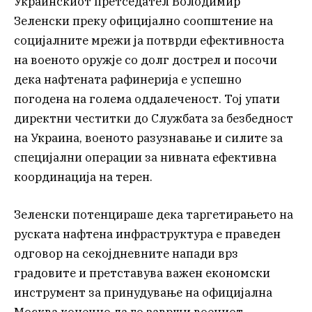
Украинскиот претседател Володимир
Зеленски преку официјално соопштение на
социјалните мрежи ја потврди ефективноста
на военото оружје со долг дострел и посочи
дека нафтената рафинерија е успешно
погодена на голема оддалеченост. Тој упати
директни честитки до Службата за безбедност
на Украина, военото разузнавање и силите за
специјални операции за нивната ефективна
координација на терен.
Зеленски потенцираше дека таргетирањето на
руската нафтена инфраструктура е праведен
одговор на секојдневните напади врз
градовите и претставува важен економски
инструмент за принудување на официјална