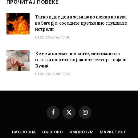
ПРОЧИТАЈ ПОВЕЌЕ
Татко и две деца загинаа во пожар во куќа
во Загорје, соседите претходно слушнале
истрели
01.08.2026 во 13:40
Ќе се зголемат пензиите, минималната
плата и платите во јавниот сектор – најави
Вучиќ
01.08.2026 во 13:29
Facebook
X
Instagram
(Twitter)
НАСЛОВНА
НАЈНОВО
ИМПРЕСУМ
МАРКЕТИНГ