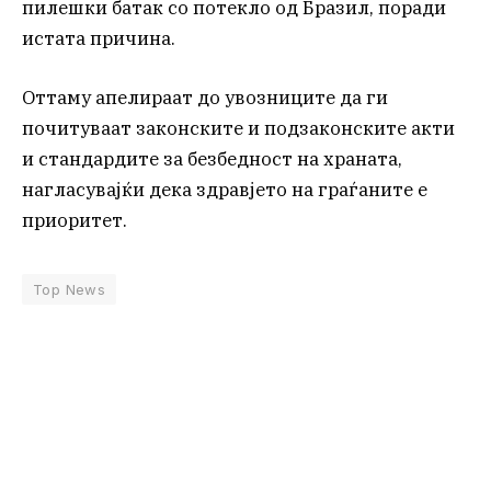
пилешки батак со потекло од Бразил, поради
истата причина.
Оттаму апелираат до увозниците да ги
почитуваат законските и подзаконските акти
и стандардите за безбедност на храната,
нагласувајќи дека здравјето на граѓаните е
приоритет.
Top News