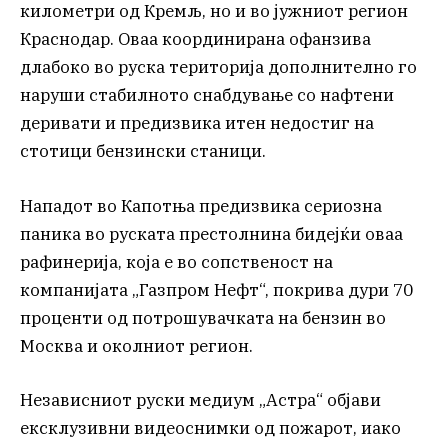
километри од Кремљ, но и во јужниот регион
Краснодар. Оваа координирана офанзива
длабоко во руска територија дополнително го
наруши стабилното снабдување со нафтени
деривати и предизвика итен недостиг на
стотици бензински станици.
Нападот во Капотња предизвика сериозна
паника во руската престолнина бидејќи оваа
рафинерија, која е во сопственост на
компанијата „Газпром Нефт“, покрива дури 70
проценти од потрошувачката на бензин во
Москва и околниот регион.
Независниот руски медиум „Астра“ објави
ексклузивни видеоснимки од пожарот, иако