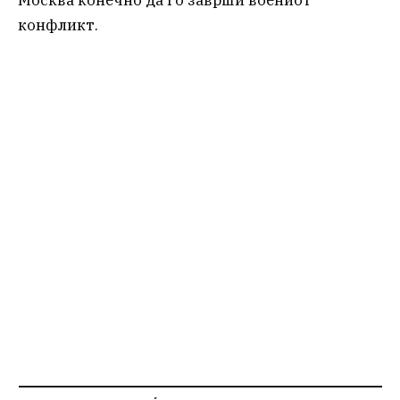
Москва конечно да го заврши воениот
конфликт.