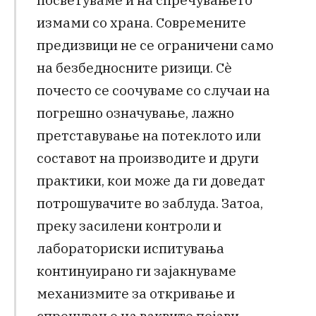
измами со храна. Современите
предизвици не се ограничени само
на безбедносните ризици. Сѐ
почесто се соочуваме со случаи на
погрешно означување, лажно
претставување на потеклото или
составот на производите и други
практики, кои може да ги доведат
потрошувачите во заблуда. Затоа,
преку засилени контроли и
лабораториски испитувања
континуирано ги зајакнуваме
механизмите за откривање и
спречување на ваквите појави