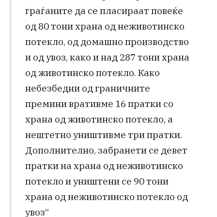
граѓаните да се пласираат повеќе
од 80 тони храна од неживотинско
потекло, од домашно производство
и од увоз, како и над 287 тони храна
од животинско потекло. Како
небезбедни од граничните
премини вративме 16 пратки со
храна од животинско потекло, а
нештетно уништивме три пратки.
Дополнително, забранети се девет
пратки на храна од неживотинско
потекло и уништени се 90 тони
храна од неживотинско потекло од
увоз“