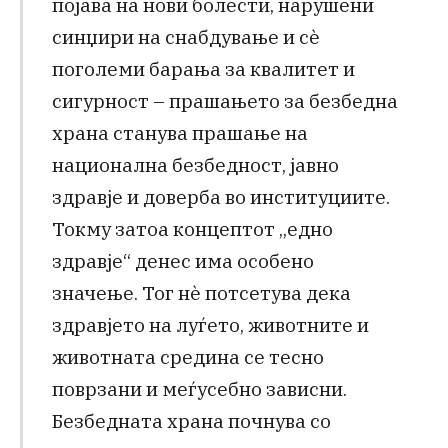
појава на нови болести, нарушени
синџири на снабдување и сè
поголеми барања за квалитет и
сигурност – прашањето за безбедна
храна станува прашање на
национална безбедност, јавно
здравје и доверба во институциите.
Токму затоа концептот „едно
здравје“ денес има особено
значење. Тог нè потсетува дека
здравјето на луѓето, животните и
животната средина се тесно
поврзани и меѓусебно зависни.
Безбедната храна почнува со