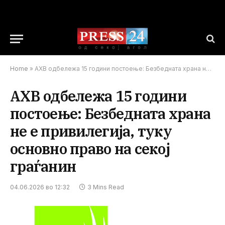
Home
»
АХВ одбележа 15 години постоење: Безбедната храна не е привилегија, туку основно право на секој граѓанин
АХВ одбележа 15 години
постоење: Безбедната храна
не е привилегија, туку
основно право на секој
граѓанин
04.06.2026 во 12:32
3 Mins Read