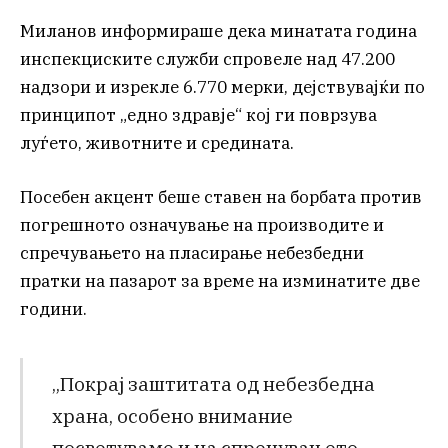
Миланов информираше дека минатата година
инспекциските служби спровеле над 47.200
надзори и изрекле 6.770 мерки, дејствувајќи по
принципот „едно здравје“ кој ги поврзува
луѓето, животните и средината.
Посебен акцент беше ставен на борбата против
погрешното означување на производите и
спречувањето на пласирање небезбедни
пратки на пазарот за време на изминатите две
години.
„Покрај заштитата од небезбедна
храна, особено внимание
посветуваме и на спречувањето