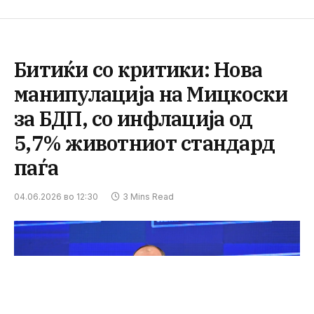
Битиќи со критики: Нова
манипулација на Мицкоски
за БДП, со инфлација од
5,7% животниот стандард
паѓа
04.06.2026 во 12:30
3 Mins Read