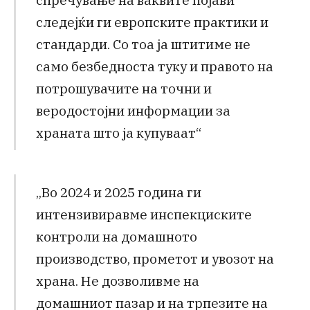
следејќи ги европските практики и
стандарди. Со тоа ја штитиме не
само безбедноста туку и правото на
потрошувачите на точни и
веродостојни информации за
храната што ја купуваат“
„Во 2024 и 2025 година ги
интензивиравме инспекциските
контроли на домашното
производство, прометот и увозот на
храна. Не дозволивме на
домашниот пазар и на трпезите на