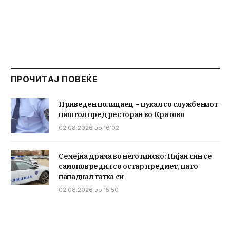
ПРОЧИТАЈ ПОВЕЌЕ
Приведен полицаец – пукал со службениот
пиштол пред ресторан во Кратово
02.08.2026 во 16:02
Семејна драма во неготинско: Пијан син се
самоповредил со остар предмет, па го
нападнал татка си
02.08.2026 во 15:50