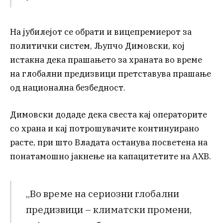
На јубилејот се обрати и вицепремиерот за
политички систем, Љупчо Димовски, кој
истакна дека прашањето за храната во време
на глобални предизвици претставува прашање
од национална безбедност.
Димовски додаде дека свеста кај операторите
со храна и кај потрошувачите континуирано
расте, при што Владата останува посветена на
понатамошно јакнење на капацитетите на АХВ.
„Во време на сериозни глобални
предизвици – климатски промени,