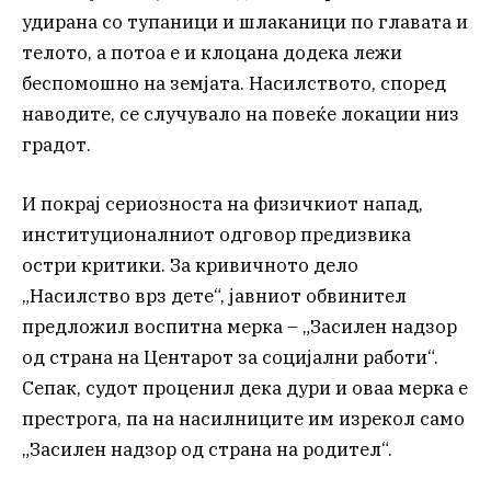
удирана со тупаници и шлаканици по главата и
телото, а потоа е и клоцана додека лежи
беспомошно на земјата. Насилството, според
наводите, се случувало на повеќе локации низ
градот.
И покрај сериозноста на физичкиот напад,
институционалниот одговор предизвика
остри критики. За кривичното дело
„Насилство врз дете“, јавниот обвинител
предложил воспитна мерка – „Засилен надзор
од страна на Центарот за социјални работи“.
Сепак, судот проценил дека дури и оваа мерка е
престрога, па на насилниците им изрекол само
„Засилен надзор од страна на родител“.