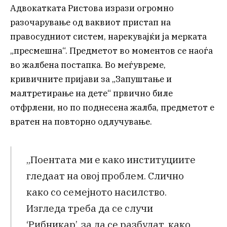
Адвокатката Ристова изрази огромно
разочарување од ваквиот пристап на
правосудниот систем, нарекувајќи ја мерката
„пресмешна“. Предметот во моментов се наоѓа
во жалбена постапка. Во меѓувреме,
кривичните пријави за „Запуштање и
малтретирање на дете“ првично биле
отфрлени, но по поднесена жалба, предметот е
вратен на повторно одлучување.
„Поентата ми е како институциите
гледаат на овој проблем. Слично
како со семејното насилство.
Изгледа треба да се случи
‘Рибникар’, за да се разбудат, како