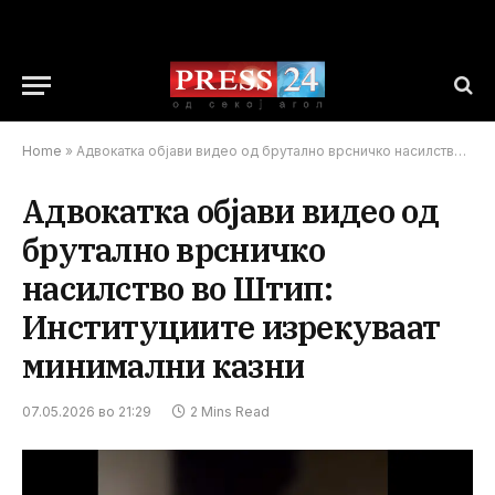
Home
»
Адвокатка објави видео од брутално врсничко насилство во Штип: Институциите изрекуваат минимални казни
Адвокатка објави видео од
брутално врсничко
насилство во Штип:
Институциите изрекуваат
минимални казни
07.05.2026 во 21:29
2 Mins Read