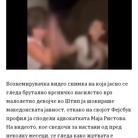
Вознемирувачка видео снимка на која јасно се
гледа брутално врсничко насилство врз
малолетно девојче во Штип ја шокираше
македонската јавност, откако на својот Фејсбук
профил ја сподели адвокатката Маја Ристова.
На видеото, кое сведочи за настани од пред
неколку месеци, се гледа како жртвата е