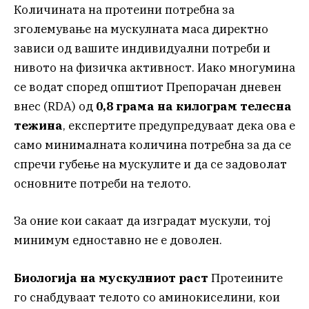
Количината на протеини потребна за
зголемување на мускулната маса директно
зависи од вашите индивидуални потреби и
нивото на физичка активност. Иако многумина
се водат според општиот Препорачан дневен
внес (RDA) од
0,8 грама на килограм телесна
тежина
, експертите предупредуваат дека ова е
само минималната количина потребна за да се
спречи губење на мускулите и да се задоволат
основните потреби на телото.
За оние кои сакаат да изградат мускули, тој
минимум едноставно не е доволен.
Биологија на мускулниот раст
Протеините
го снабдуваат телото со аминокиселини, кои