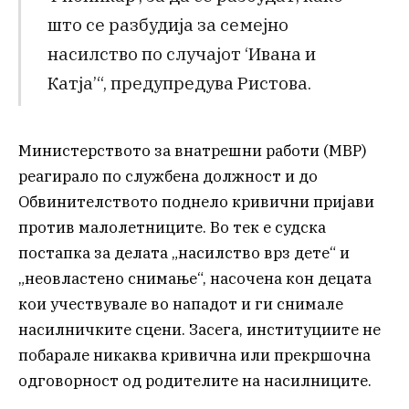
што се разбудија за семејно
насилство по случајот ‘Ивана и
Катја’“, предупредува Ристова.
Министерството за внатрешни работи (МВР)
реагирало по службена должност и до
Обвинителството поднело кривични пријави
против малолетниците. Во тек е судска
постапка за делата „насилство врз дете“ и
„неовластено снимање“, насочена кон децата
кои учествувале во нападот и ги снимале
насилничките сцени. Засега, институциите не
побарале никаква кривична или прекршочна
одговорност од родителите на насилниците.