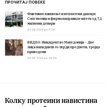
ПРОЧИТАЈ ПОВЕЌЕ
Фиктивно книжење и неплатени даноци:
Сопственик и фирма направиле штета од 7,2
милиони денари
04.08.2026 во 11:34
ВИДЕО: Инцидент во Македонија – Две
лица нападнати со тврди предмети, тројца
приведени
04.08.2026 во 09:59
Колку протеини навистина