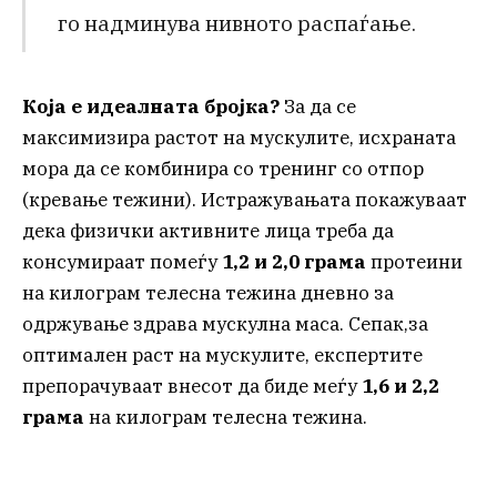
го надминува нивното распаѓање.
Која е идеалната бројка?
За да се
максимизира растот на мускулите, исхраната
мора да се комбинира со тренинг со отпор
(кревање тежини). Истражувањата покажуваат
дека физички активните лица треба да
консумираат помеѓу
1,2 и 2,0 грама
протеини
на килограм телесна тежина дневно за
одржување здрава мускулна маса. Сепак,за
оптимален раст на мускулите, експертите
препорачуваат внесот да биде меѓу
1,6 и 2,2
грама
на килограм телесна тежина.