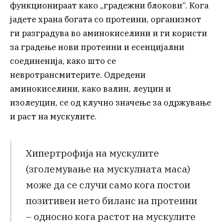
функционираат како „градежни блокови“. Кога
јадете храна богата со протеини, организмот
ги разградува во аминокиселини и ги користи
за градење нови протеини и есенцијални
соединенија, како што се
невротрансмитерите. Одредени
аминокиселини, како валин, леуцин и
изолеуцин, се од клучно значење за одржување
и раст на мускулите.
Хипертрофија на мускулите
(зголемување на мускулната маса)
може да се случи само кога постои
позитивен нето биланс на протеини
– односно кога растот на мускулите