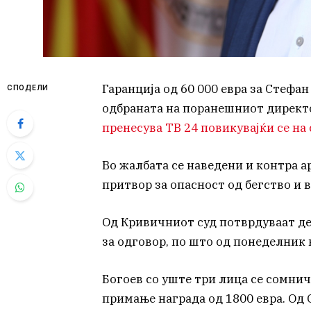
Гаранција од 60 000 евра за Стефан
СПОДЕЛИ
одбраната на поранешниот директо
пренесува ТВ 24 повикувајќи се на 
Во жалбата се наведени и контра а
притвор за опасност од бегство и 
Од Кривичниот суд потврдуваат де
за одговор, по што од понеделник 
Богоев со уште три лица се сомнич
примање награда од 1800 евра. Од