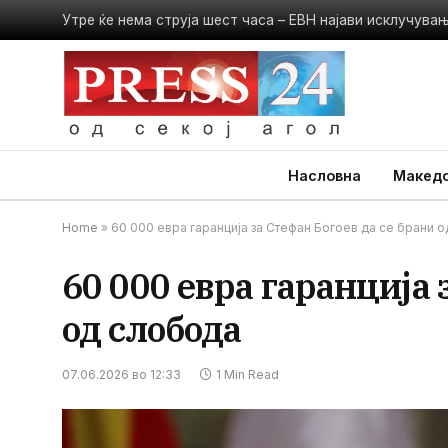
Утре ќе нема струја шест часа – ЕВН најави исклучува
Насловна
Македо
Home
»
60 000 евра гаранција за Стефан Богоев да се брани 
60 000 евра гаранција 
од слобода
07.06.2026 во 12:33
1 Min Read