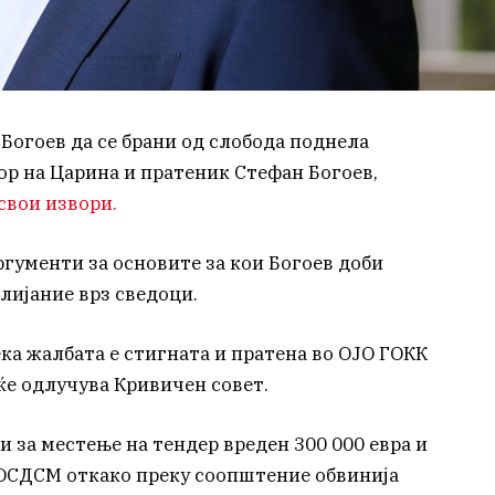
 Богоев да се брани од слобода поднела
р на Царина и пратеник Стефан Богоев,
свои извори.
ргументи за основите за кои Богоев доби
влијание врз сведоци.
ка жалбата е стигната и пратена во ОЈО ГОКК
ќе одлучува Кривичен совет.
и за местење на тендер вреден 300 000 евра и
 ОСДСМ откако преку соопштение обвинија