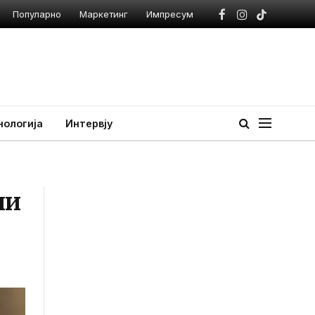
Популарно
Маркетинг
Импресум
Facebook
Instagram
TikTok
нологија
Интервју
ни