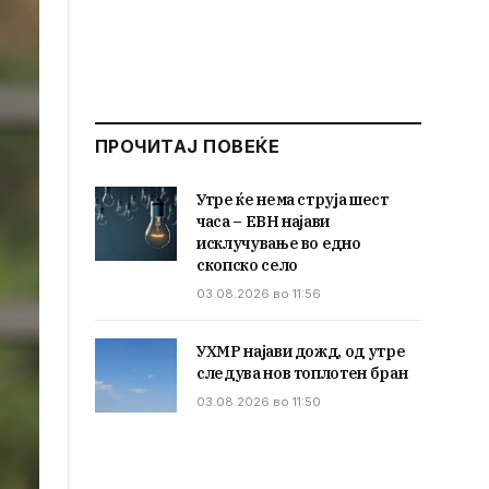
ПРОЧИТАЈ ПОВЕЌЕ
Утре ќе нема струја шест
часа – ЕВН најави
исклучување во едно
скопско село
03.08.2026 во 11:56
УХМР најави дожд, од утре
следува нов топлотен бран
03.08.2026 во 11:50