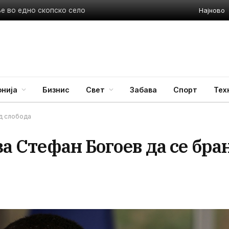
Најново
ње во едно скопско село
нија
Бизнис
Свет
Забава
Спорт
Тех
од слобода
за Стефан Богоев да се бра