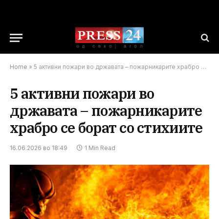
Home
»
5 активни пожари во државата – пожарникарите храбро се борат со стихиите
5 активни пожари во
државата – пожарникарите
храбро се борат со стихиите
16.06.2026 во 18:49
1 Min Read