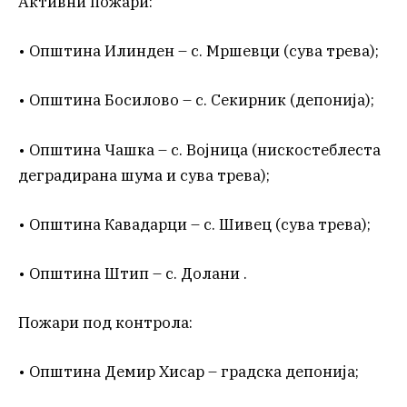
Активни пожари:
• Општина Илинден – с. Мршевци (сува трева);
• Општина Босилово – с. Секирник (депонија);
• Општина Чашка – с. Војница (нискостеблеста
деградирана шума и сува трева);
• Општина Кавадарци – с. Шивец (сува трева);
• Општина Штип – с. Долани .
Пожари под контрола:
• Општина Демир Хисар – градска депонија;