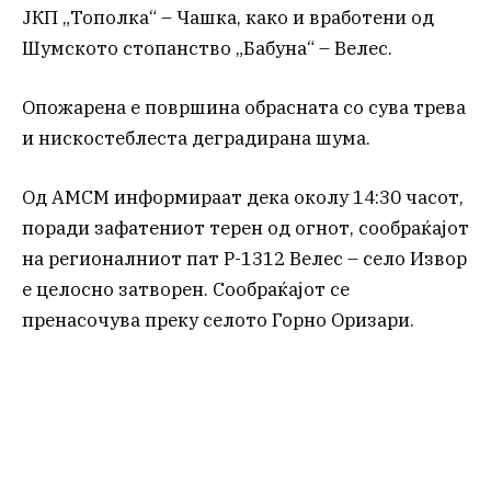
ЈКП „Тополка“ – Чашка, како и вработени од
Шумското стопанство „Бабуна“ – Велес.
Опожарена е површина обрасната со сува трева
и нискостеблеста деградирана шума.
Од АМСМ информираат дека околу 14:30 часот,
поради зафатениот терен од огнот, сообраќајот
на регионалниот пат Р-1312 Велес – село Извор
е целосно затворен. Сообраќајот се
пренасочува преку селото Горно Оризари.