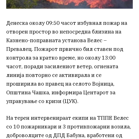
Денеска околу 09:50 часот избувнал пожар на
отворен простор во непосредна близина на
Казнено-поправната установа Велес –
Превалец. Пожарот првично бил ставен под
контрола за кратко време, но околу 13:00
часот, поради засилениот ветер, огнената
линија повторно се активирала и се
проширила во правец на селото Војница,
Општина Чашка, информира Центарот за
управување со кризи (ЦУК).
На терен интервенираат екипи на ТППЕ Велес
со 10 пожарникари и 3 противпожарни возила,
доброволците од ДПД Бабуна, вработени од