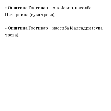
• Општина Гостивар – м.в. Јавор, населба
Питарница (сува трева);
• Општина Гостивар – населба Малеадри (сува
трева).