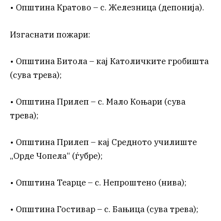
• Општина Кратово – с. Железница (депонија).
Изгаснати пожари:
• Општина Битола – кај Католичките гробишта
(сува трева);
• Општина Прилеп – с. Мало Коњари (сува
трева);
• Општина Прилеп – кај Средното училиште
„Орде Чопела“ (ѓубре);
• Општина Теарце – с. Непроштено (нива);
• Општина Гостивар – с. Бањица (сува трева);