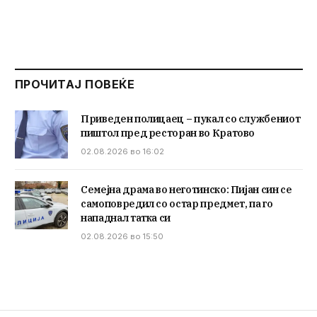
ПРОЧИТАЈ ПОВЕЌЕ
Приведен полицаец – пукал со службениот
пиштол пред ресторан во Кратово
02.08.2026 во 16:02
Семејна драма во неготинско: Пијан син се
самоповредил со остар предмет, па го
нападнал татка си
02.08.2026 во 15:50