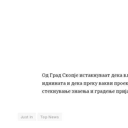
Од Град Скопје истакнуваат дека 
иднината и дека преку вакви проек
стекнување знаења и градење приј
Just In
Top News