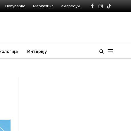
Популарно
Маркетинг
Импресум
Facebook
Instagram
TikTok
нологија
Интервју