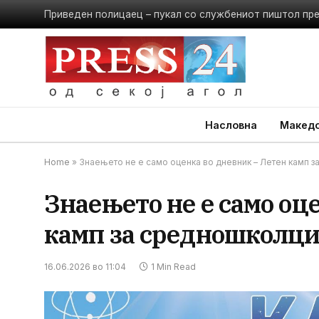
Приведен полицаец – пукал со службениот пиштол пр
Насловна
Македо
Home
»
Знаењето не е само оценка во дневник – Летен камп з
Знаењето не е само оц
камп за средношколци 
16.06.2026 во 11:04
1 Min Read