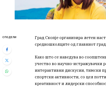
Град Скопје организира летен нас
СПОДЕЛИ
средношколците од главниот град, 
Како што се наведува во соопштен
учество во научно-истражувачки 
интерактивни дискусии, тимски пр
спортски активности, со цел потт
креативност и лидерски способнос