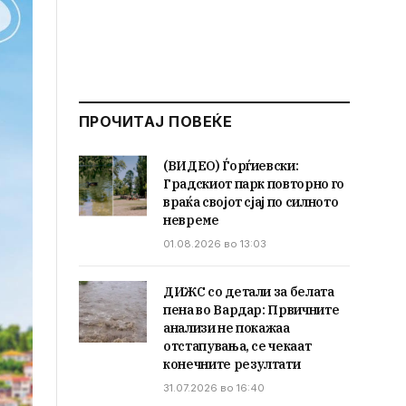
ПРОЧИТАЈ ПОВЕЌЕ
(ВИДЕО) Ѓорѓиевски:
Градскиот парк повторно го
враќа својот сјај по силното
невреме
01.08.2026 во 13:03
ДИЖС со детали за белата
пена во Вардар: Првичните
анализи не покажаа
отстапувања, се чекаат
конечните резултати
31.07.2026 во 16:40