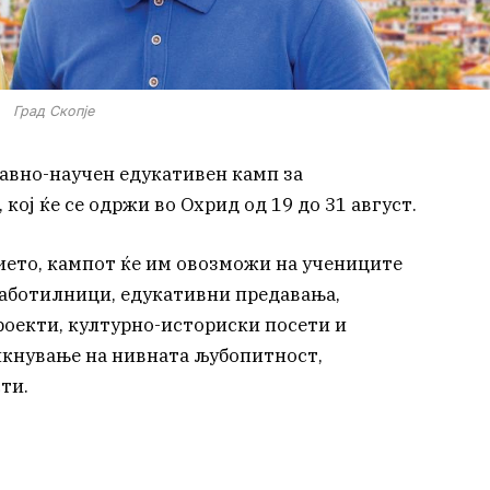
Град Скопје
тавно-научен едукативен камп за
кој ќе се одржи во Охрид од 19 до 31 август.
ието, кампот ќе им овозможи на учениците
работилници, едукативни предавања,
оекти, културно-историски посети и
икнување на нивната љубопитност,
ти.