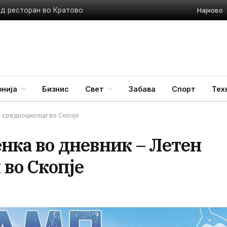
Најново
ед ресторан во Кратово
нија
Бизнис
Свет
Забава
Спорт
Тех
а средношколци во Скопје
енка во дневник – Летен
во Скопје