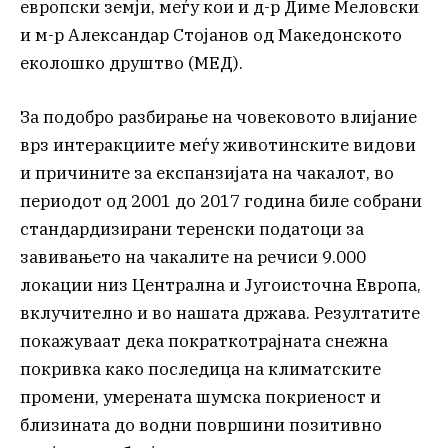
европски земји, меѓу кои и д-р Диме Меловски
и м-р Александар Стојанов од Македонското
еколошко друштво (МЕД).
За подобро разбирање на човековото влијание
врз интеракциите меѓу животинските видови
и причините за експанзијата на чакалот, во
периодот од 2001 до 2017 година биле собрани
стандардизирани теренски податоци за
завивањето на чакалите на речиси 9.000
локации низ Централна и Југоисточна Европа,
вклучително и во нашата држава. Резултатите
покажуваат дека пократкотрајната снежна
покривка како последица на климатските
промени, умерената шумска покриеност и
близината до водни површини позитивно