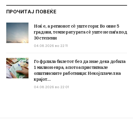
ПРОЧИТАЈ ПОВЕЌЕ
Ноќ е, а регионот сè уште гори: Во овие 5
градови, температурата сè уште не паѓа под
30 степени
04.08.2026 во 22:11
Го фрлила билетот без да знае дека добила
1 милион евра, а потоа пристигнале
општинските работници: Некој плачел на
крајот…
04.08.2026 во 22:01