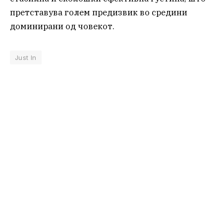
претставува голем предизвик во средини
доминирани од човекот.
Just In