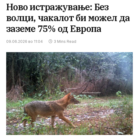
Ново истражување: Без
волци, чакалот би можел да
заземе 75% од Европа
09.06.2026 во 11:04
3 Mins Read