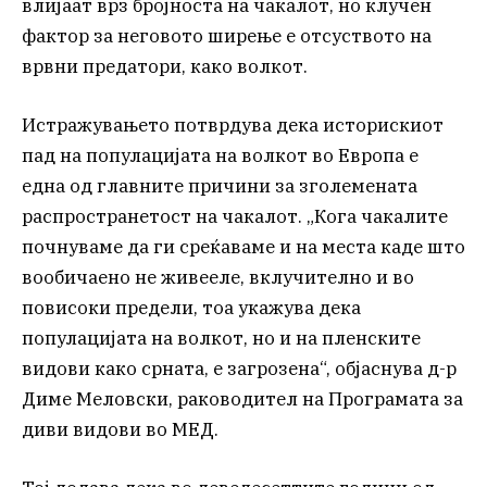
влијаат врз бројноста на чакалот, но клучен
фактор за неговото ширење е отсуството на
врвни предатори, како волкот.
Истражувањето потврдува дека историскиот
пад на популацијата на волкот во Европа е
една од главните причини за зголемената
распространетост на чакалот. „Кога чакалите
почнуваме да ги среќаваме и на места каде што
вообичаено не живееле, вклучително и во
повисоки предели, тоа укажува дека
популацијата на волкот, но и на пленските
видови како срната, е загрозена“, објаснува д-р
Диме Меловски, раководител на Програмата за
диви видови во МЕД.