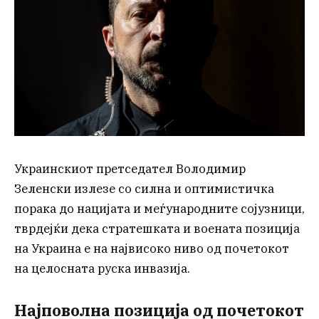
Украинскиот претседател Володимир
Зеленски излезе со силна и оптимистичка
порака до нацијата и меѓународните сојузници,
тврдејќи дека стратешката и воената позиција
на Украина е на највисоко ниво од почетокот
на целосната руска инвазија.
Најповолна позиција од почетокот