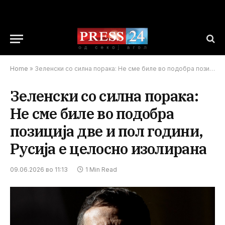
Home
»
Зеленски со силна порака: Не сме биле во подобра позиција две и пол години, Русија е целосно изолирана
Зеленски со силна порака:
Не сме биле во подобра
позиција две и пол години,
Русија е целосно изолирана
09.06.2026 во 11:13
1 Min Read