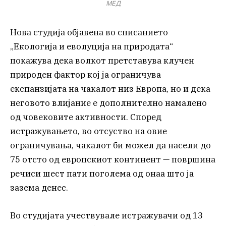
МЕД
Нова студија објавена во списанието
„Екологија и еволуција на природата“
покажува дека волкот претставува клучен
природен фактор кој ја ограничува
експанзијата на чакалот низ Европа, но и дека
неговото влијание е дополнително намалено
од човековите активности. Според
истражувањето, во отсуство на овие
ограничувања, чакалот би можел да насели до
75 отсто од европскиот континент — површина
речиси шест пати поголема од онаа што ја
зазема денес.
Во студијата учествувале истражувачи од 13