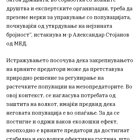
друштва и експертските организации, треба да
преземе мерки за управување со популацијата,
почнувајќи од утврдување на нејзината
бројност“, истакнува м-р Александар Стојанов
од МЕД.
Истражувањето посочува дека закрепнувањето
на врвните предатори може да претставува
природно решение за регулирање на
растечките популации на мезопредаторите. Во
овој контекст, се нагласува потребата од
заштита на волкот, имајќи предвид дека
неговата популација е во опаѓање. За да се
постигне и одржи ваков еколошки ефект,
неопходно е врвните предатори да достигнат
стабилна и еколошки ефективна густина, што