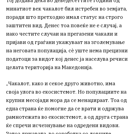
Тој додава дека во деведесеттите години од
минатиот век чакалот бил истребен во земјата,
поради што претходно имал статус на строго
заштитен вид. Денес тоа повеќе не е случај, а
иако честите случаи на прегазени чакали и
пријави од граѓани укажуваат на зголемување
на неговата популација, сè уште нема прецизни
податоци за видот кој денес ја населува речиси
целата територија на Македонија.
„Чакалот, како и секое друго животно, има
своја улога во екосистемот. Но популациите на
крупни месојади мора да се менаџираат. Тоа од
една страна ќе помогне да се врати и одржува
рамнотежата во екосистемот, а од друга страна
ќе спречи исчезнување на одредени видови.
Затоа државата, во соработка со ловните