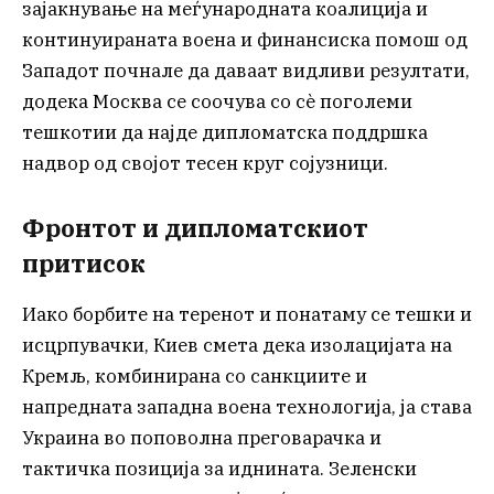
зајакнување на меѓународната коалиција и
континуираната воена и финансиска помош од
Западот почнале да даваат видливи резултати,
додека Москва се соочува со сè поголеми
тешкотии да најде дипломатска поддршка
надвор од својот тесен круг сојузници.
Фронтот и дипломатскиот
притисок
Иако борбите на теренот и понатаму се тешки и
исцрпувачки, Киев смета дека изолацијата на
Кремљ, комбинирана со санкциите и
напредната западна воена технологија, ја става
Украина во поповолна преговарачка и
тактичка позиција за иднината. Зеленски